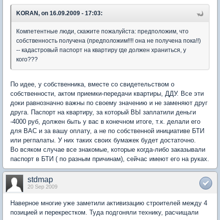
KORAN, on 16.09.2009 - 17:03:
Компетентные люди, скажите пожалуйста: предположим, что
собственность получена (предположим!!!! она не получена пока!!)
-- кадастровый паспорт на квартиру где должен храниться, у
кого???
По идее, у собственника, вместе со свидетельством о
собственности, актом приемки-передачи квартиры, ДДУ. Все эти
доки равнозначно важны по своему значению и не заменяют друг
друга. Паспорт на квартиру, за который ВЫ заплатили деньги
-4000 руб, должен быть у вас в конечном итоге, т.к. делали его
для ВАС и за вашу оплату, а не по собственной инициативе БТИ
или регпалаты. У них таких своих бумажек будет достаточно.
Во всяком случае все знакомые, которые когда-либо заказывали
паспорт в БТИ ( по разным причинам), сейчас имеют его на руках.
stdmap
20 Sep 2009
Наверное многие уже заметили активизацию строителей между 4
позицией и перекрестком. Туда подгоняли технику, расчищали