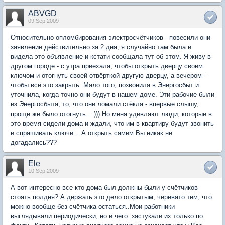
ABVGD
09 Sep 2009
Относительно опломбирования электросчётчиков - повесили они
заявление действительно за 2 дня; я случайно там была и
видела это объявление и кстати сообщала тут об этом. Я живу в
другом городе - с утра приехала, чтобы открыть дверцу своим
ключом и отогнуть своей отвёрткой другую дверцу, а вечером -
чтобы всё это закрыть. Мало того, позвонила в Энергосбыт и
уточнила, когда точно они будут в нашем доме. Эти рабочие были
из Энергосбыта, то, что они ломали стёкла - впервые слышу,
проще же было отогнуть... ))) Но меня удивляют люди, которые в
это время сидели дома и ждали, что им в квартиру будут звонить
и спрашивать ключи... А открыть самим Вы никак не
догадались???
Ele
10 Sep 2009
А вот интересно все кто дома был должны были у счётчиков
стоять полдня? А держать это дело открытым, черевато тем, что
можно вообще без счётчика остаться..Мои работники
выглядывали периодически, но и чего..застукали их только по