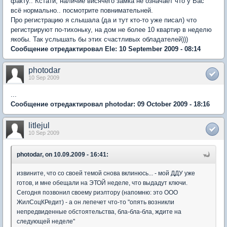
факту.. Кстати, наличие висячего замка не означает что у Вас
всё нормально.. посмотрите повнимательней.
Про регистрацию я слышала (да и тут кто-то уже писал) что
регистрируют по-тихоньку, на дом не более 10 квартир в неделю
якобы. Так услышать бы этих счастливых обладателей)))
Сообщение отредактировал Ele: 10 September 2009 - 08:14
photodar
10 Sep 2009
...
Сообщение отредактировал photodar: 09 October 2009 - 18:16
litlejul
10 Sep 2009
photodar, on 10.09.2009 - 16:41:
извините, что со своей темой снова вклинюсь... - мой ДДУ уже
готов, и мне обещали на ЭТОЙ неделе, что выдадут ключи.
Сегодня позвонил своему риэлтору (напомню: это ООО
ЖилСоцКРедит) - а он лепечет что-то "опять возникли
непредвиденные обстоятельства, бла-бла-бла, ждите на
следующей неделе"