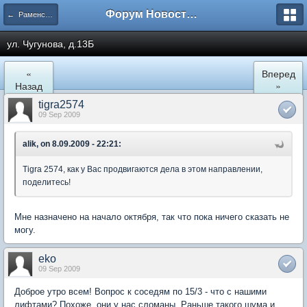
Форум Новостройки
← Раменское
ул. Чугунова, д.13Б
«
Вперед
Назад
»
tigra2574
09 Sep 2009
alik, on 8.09.2009 - 22:21:
Tigra 2574, как у Вас продвигаются дела в этом направлении,
поделитесь!
Мне назначено на начало октября, так что пока ничего сказать не
могу.
eko
09 Sep 2009
Доброе утро всем! Вопрос к соседям по 15/3 - что с нашими
лифтами? Похоже, они у нас сломаны. Раньше такого шума и