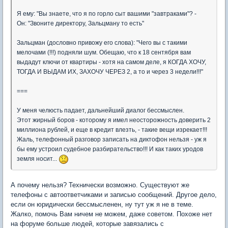
Я ему: "Вы знаете, что я по горло сыт вашими "завтраками"? -
Он: "Звоните директору, Зальцману то есть"
Зальцман (дословно привожу его слова): "Чего вы с такими
мелочами (!!!) подняли шум. Обещаю, что к 18 сентября вам
выдадут ключи от квартиры - хотя на самом деле, я КОГДА ХОЧУ,
ТОГДА И ВЫДАМ ИХ, ЗАХОЧУ ЧЕРЕЗ 2, а то и через 3 недели!!!"
===
У меня челюсть падает, дальнейший диалог бессмыслен.
Этот жирный боров - которому я имел неосторожность доверить 2
миллиона рублей, и еще в кредит влезть, - такие вещи изрекает!!!
Жаль, телефонный разговор записать на диктофон нельзя - уж я
бы ему устроил судебное разбирательство!!! И как таких уродов
земля носит...
А почему нельзя? Технически возможно. Существуют же
телефоны с автоответчиками и записью сообщений. Другое дело,
если он юридически бессмысленен, ну тут уж я не в теме.
Жалко, помочь Вам ничем не можем, даже советом. Похоже нет
на форуме больше людей, которые завязались с