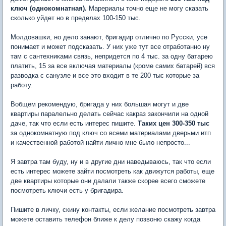
ключ (однокомнатная).
Марериалы точно еще не могу сказать
сколько уйдет но в пределах 100-150 тыс.
Молдовашки, но дело занают, бригадир отлично по Русски, усе
понимает и может подсказать. У них уже тут все отработанно ну
там с сантехниками связь, непридется по 4 тыс. за одну батарею
платить, 15 за все включая материалы (кроме самих батарей) вся
разводка с санузле и все это входит в те 200 тыс которые за
работу.
Вобщем рекомендую, бригада у них большая могут и две
квартиры паралельно делать сейчас какраз закончили на одной
даче, так что если есть интерес пишите.
Таких цен 300-350 тыс
за однокомнатную под ключ со всеми материалами дверьми итп
и качественной работой найти лично мне было непросто...
Я завтра там буду, ну и в другие дни наведываюсь, так что если
есть интерес можете зайти посмотреть как движутся работы, еще
две квартиры которые они далали также скорее всего сможете
посмотреть ключи есть у бригадира.
Пишите в личку, скину контакты, если желание посмотреть завтра
можете оставить телефон ближе к делу позвоню скажу когда