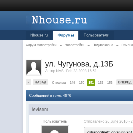
Nhouse.ru
Форумы
Пользователи
Форум Новостройки
→
Новостройки
→
Подмосковье
→
Раменс
.
ул. Чугунова, д.13Б
Автор
NAS
,
Feb 28 2008 16:51
«
НАЗАД
ВПЕРЕД
Страниц
149
150
151
152
153
Сообщений в теме: 4876
levisem
Пользователь
Отправлено
26 June 2010 - 
olikanordneft, on 26.06.201