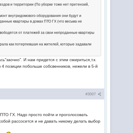
ездов и территории (По уборке тоже нет претензий,
емонт внутридомового оборудования они будут и
оданные квартиры в домах ПТО ГХ (что весьма не
освободятся от платежей за свои непроданные квартиры
 орала как потерпевшая на жителей, которые задавали
ь"заочно". И нам придется с этим смириться,т.к.
в 4 позиции побольше собсвенников, нежели в 5-й
#3007
 ПТО ГХ. Надо просто пойти и проголосовать
 собой рассосется и не давать никому делать выбор