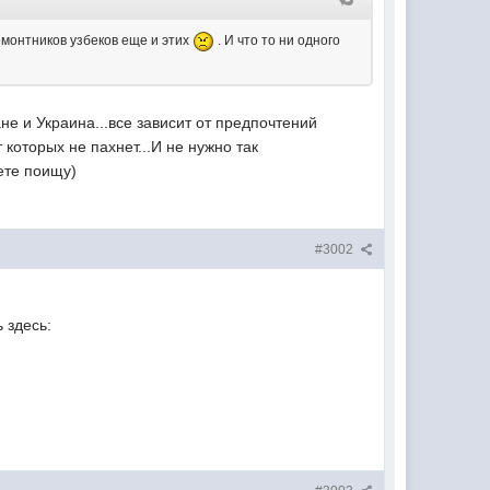
монтников узбеков еще и этих
. И что то ни одного
не и Украина...все зависит от предпочтений
 которых не пахнет...И не нужно так
ете поищу)
#3002
 здесь: