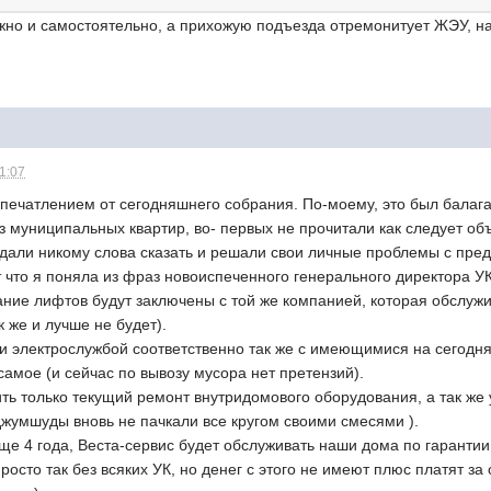
жно и самостоятельно, а прихожую подъезда отремонитует ЖЭУ, н
21:07
впечатлением от сегодняшнего собрания. По-моему, это был балаг
з муниципальных квартир, во- первых не прочитали как следует об
 дали никому слова сказать и решали свои личные проблемы с пред
т что я поняла из фраз новоиспеченного генерального директора УК
ние лифтов будут заключены с той же компанией, которая обслужив
к же и лучше не будет).
 и электрослужбой соответственно так же с имеющимися на сегодн
 самое (и сейчас по вывозу мусора нет претензий).
ить только текущий ремонт внутридомового оборудования, а так же
джумшуды вновь не пачкали все кругом своими смесями ).
ще 4 года, Веста-сервис будет обслуживать наши дома по гаранти
просто так без всяких УК, но денег с этого не имеют плюс платят 