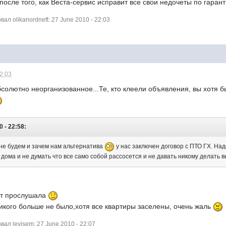
после того, как Веста-сервис исправит все свои недочеты по гаран
л olikanordneft: 27 June 2010 - 22:03
22:03
бсолютно неорганизованное...Те, кто клеели объявления, вы хотя б
0 - 22:58:
не будем и зачем нам альтернатива
у нас заключен договор с ПТО ГХ. На
 дома и не думать что все само собой рассосется и не давать никому делать в
жет прослушала
никого больше не было,хотя все квартиры заселены, очень жаль
л levisem: 27 June 2010 - 22:07