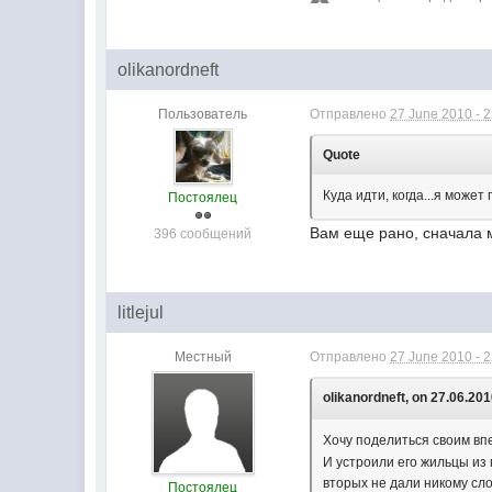
olikanordneft
Пользователь
Отправлено
27 June 2010 - 
Quote
Куда идти, когда...я може
Постоялец
Вам еще рано, сначала 
396 сообщений
litlejul
Местный
Отправлено
27 June 2010 - 
olikanordneft, on 27.06.201
Хочу поделиться своим вп
И устроили его жильцы из 
вторых не дали никому сл
Постоялец