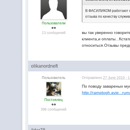
В ФАСИЛИКОМ работают од
отзыва по качеству служив
Пользователи
вы так уверенно говорит
13 сообщений
клиента,и оплаты...Кстат
относиться.Отзывы предо
olikanordneft
Пользователь
Отправлено
27 June 2010 - 1
По поводу завареных мус
http://ramptogh.avie...ru
Постоялец
396 сообщений