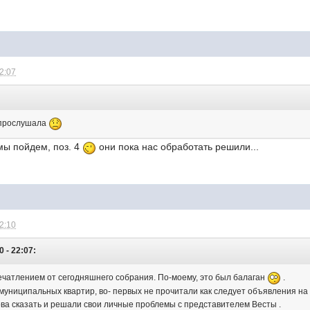
22:07
т прослушала
мы пойдем, поз. 4
они пока нас обработать решили...
22:10
0 - 22:07:
ечатлением от сегодняшнего собрания. По-моему, это был балаган
.
муниципальных квартир, во- первых не прочитали как следует объявления на 
ова сказать и решали свои личные проблемы с представителем Весты .