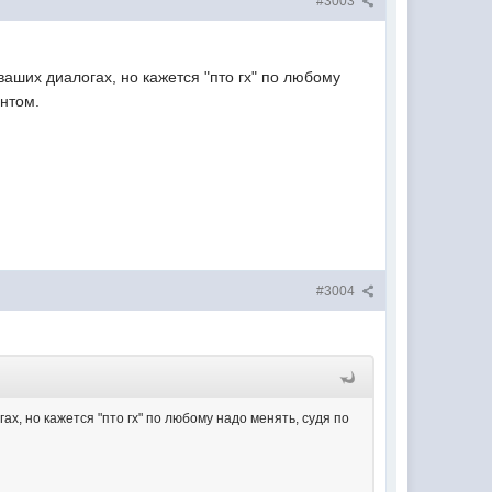
#3003
ваших диалогах, но кажется "пто гх" по любому
антом.
#3004
ах, но кажется "пто гх" по любому надо менять, судя по