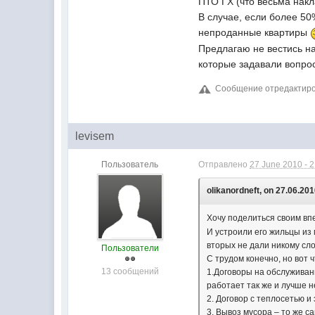
ПТО ГХ (что весьма накл
В случае, если более 50
непроданные квартиры
Предлагаю не вестись на
которые задавали вопро
Сообщение отредактирова
levisem
Пользователь
Отправлено
27 June 2010 - 
olikanordneft, on 27.06.201
Хочу поделиться своим вп
И устроили его жильцы из 
вторых не дали никому сл
Пользователи
С трудом конечно, но вот 
13 сообщений
1.Договоры на обслуживани
работает так же и лучше н
2. Договор с теплосетью 
3. Вывоз мусора – то же с