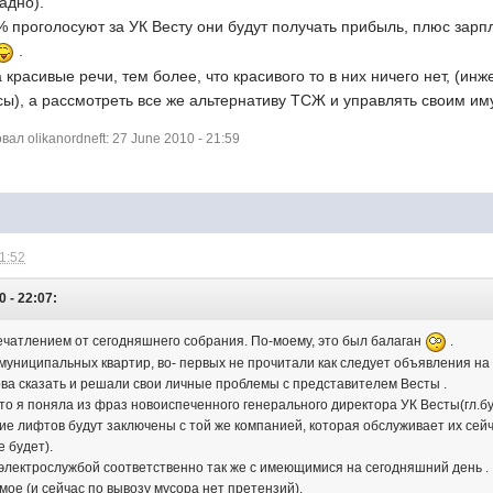
адно).
% проголосуют за УК Весту они будут получать прибыль, плюс зарп
.
 красивые речи, тем более, что красивого то в них ничего нет, (и
сы), а рассмотреть все же альтернативу ТСЖ и управлять своим и
л olikanordneft: 27 June 2010 - 21:59
21:52
0 - 22:07:
ечатлением от сегодняшнего собрания. По-моему, это был балаган
.
муниципальных квартир, во- первых не прочитали как следует объявления на 
ова сказать и решали свои личные проблемы с представителем Весты .
что я поняла из фраз новоиспеченного генерального директора УК Весты(гл.бу
е лифтов будут заключены с той же компанией, которая обслуживает их сейча
е будет).
и электрослужбой соответственно так же с имеющимися на сегодняшний день .
амое (и сейчас по вывозу мусора нет претензий).