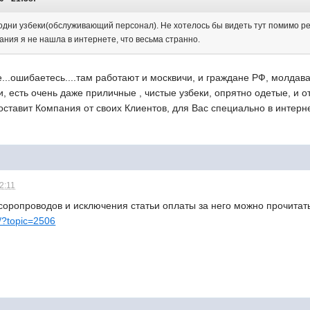
ни узбеки(обслуживающий персонал). Не хотелось бы видеть тут помимо ре
ания я не нашла в интернете, что весьма странно.
е...ошибаетесь....там работают и москвичи, и граждане РФ, молдава
и, есть очень даже приличные , чистые узбеки, опрятно одетые, и от
ставит Компания от своих Клиентов, для Вас специально в интерн
2:11
оропроводов и исключения статьи оплаты за него можно прочитать
m/?topic=2506