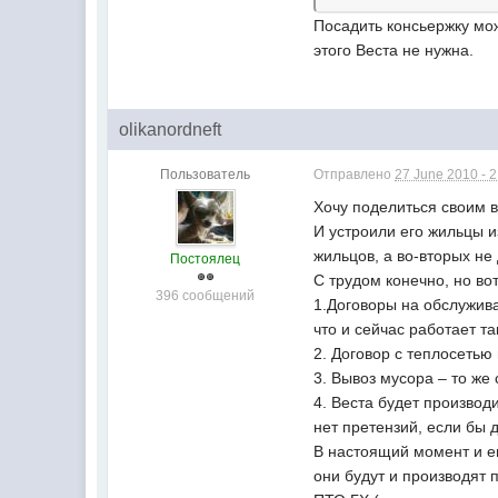
Посадить консьержку мо
этого Веста не нужна.
olikanordneft
Пользователь
Отправлено
27 June 2010 - 
Хочу поделиться своим 
И устроили его жильцы и
жильцов, а во-вторых не
Постоялец
С трудом конечно, но во
396 сообщений
1.Договоры на обслужива
что и сейчас работает та
2. Договор с теплосетью
3. Вывоз мусора – то же
4. Веста будет производ
нет претензий, если бы 
В настоящий момент и е
они будут и производят 