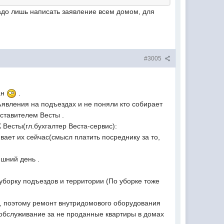
адо лишь написать заявление всем домом, для
#3005
ан
.
ъявления на подъездах и не поняли кто собирает
ставителем Весты .
 Весты(гл.бухгалтер Веста-сервис):
ает их сейчас(смысл платить посреднику за то,
яшний день .
 уборку подъездов и территории (По уборке тоже
и, поэтому ремонт внутридомового оборудования
за обслуживание за не проданные квартиры в домах