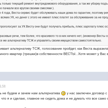
ь только текущий ремонт внутридомового оборудования, а так же уборку подъ
 пачкали все кругом своими смесями ).
 4 года, Веста-сервис будет обслуживать наши дома по гарантии, поэтому р
 всяких УК, но денег с этого не имеют плюс платят за обслуживание за не пр
 проголосуют за УК Весту они будут получать прибыль, плюс зарплату плюс 
расивые речи, тем более, что красивого то в них ничего нет, (инженер Весты
все же альтернативу ТСЖ и управлять своим имуществом самостоятельно.
ваит альтернативу ТСЖ, голосование пройдет, как Веста выразилас
 много квартир (трешки)в собственности ВЕСТЫ...Хотя может у Вас 
21:58
ь не будем и зачем нам альтернатива
у нас заключен договор с
 что я и сделаю, главное не сидеть дома и не думать что все само