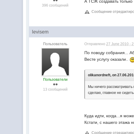
А ТСЖ создавать только 
396 сообщений
Сообщение отредактирова
levisem
Пользователь
Отправлено
27 June 2010 - 
По поводу собрания... А
Весте услугу оказали..
olikanordneft, on 27.06.201
Пользователи
Мы ничего рассматривать 
13 сообщений
сделаю, главное не сидеть
Куда идти, когда...я мо
Кстати, с нашего этажа 
Сообщение отредактирова