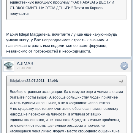
единственную насущную проблему: "КАК НАКАЗАТЬ ВЕСТУ И
СЪЭКОНОМИТЬ НА ЭТОМ ДЕНЬГИ!" Почти по Карнеги
получается
Мария litlejul Магдалена, почитайте лучше еще какую-нибудь
умную книгу, у Вас непреодолимая страсть к знаниям и
навязчивая страсть ими поделиться со всем форумом,
независимо от потребностей и необходимости.
AJIMA3
22 Jul 2011
litlejul, on 22.07.2011 - 14:44:
Вообще странные ассоциации. Да к тому же еще и моими словами
(читайте посты выше). А вообще большинству людей приятнее
читать единомышленников, а не выслушивать аппонентов.
А по существу, претензии считаю не обоснованными, поскольку
никогда не перехожу на личности, в отличии от ваших
единомышленников, и не начинаю обсуждать личные проблемы,
отклонения от нормы, денежные рессурсы и прочее, не
касающиеся меня лично. Форум - место свободного общения, не