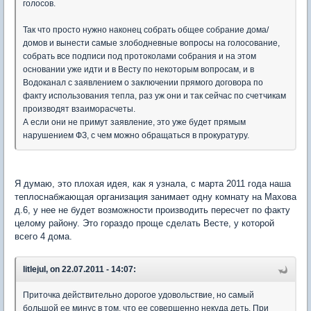
голосов.
Так что просто нужно наконец собрать общее собрание дома/
домов и вынести самые злободневные вопросы на голосование,
собрать все подписи под протоколами собрания и на этом
основании уже идти и в Весту по некоторым вопросам, и в
Водоканал с заявлением о заключении прямого договора по
факту использования тепла, раз уж они и так сейчас по счетчикам
производят взаиморасчеты.
А если они не примут заявление, это уже будет прямым
нарушением ФЗ, с чем можно обращаться в прокуратуру.
Я думаю, это плохая идея, как я узнала, с марта 2011 года наша
теплоснабжающая организация занимает одну комнату на Махова
д.6, у нее не будет возможности производить пересчет по факту
целому району. Это гораздо проще сделать Весте, у которой
всего 4 дома.
litlejul, on 22.07.2011 - 14:07:
Приточка действительно дорогое удовольствие, но самый
большой ее минус в том, что ее совершенно некуда деть. При