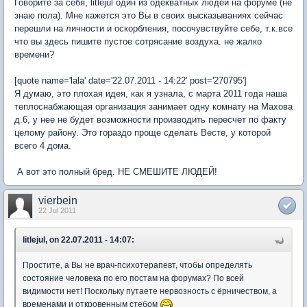
Говорите за себя, litlejul один из одекватных людей на форуме (не
знаю пола). Мне кажется это Вы в своих высказываниях сейчас
перешли на личности и оскорбления, посочувствуйте себе, т.к.все
что вы здесь пишите пустое сотрясание воздуха. не жалко
времени?
[quote name='lala' date='22.07.2011 - 14:22' post='270795']
Я думаю, это плохая идея, как я узнала, с марта 2011 года наша
теплоснабжающая организация занимает одну комнату на Махова
д.6, у нее не будет возможности производить пересчет по факту
целому району. Это гораздо проще сделать Весте, у которой
всего 4 дома.
А вот это полный бред. НЕ СМЕШИТЕ ЛЮДЕЙ!
vierbein
22 Jul 2011
litlejul, on 22.07.2011 - 14:07:
Простите, а Вы не врач-психотерапевт, чтобы определять
состояние человека по его постам на форумах? По всей
видимости нет! Поскольку путаете нервозность с ёрничеством, а
временами и откровенным стебом