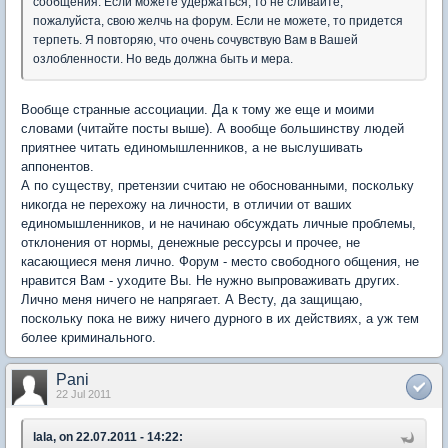
сообщения. Если можете удержаться, то не сливайте,
пожалуйста, свою желчь на форум. Если не можете, то придется
терпеть. Я повторяю, что очень сочувствую Вам в Вашей
озлобленности. Но ведь должна быть и мера.
Вообще странные ассоциации. Да к тому же еще и моими
словами (читайте посты выше). А вообще большинству людей
приятнее читать единомышленников, а не выслушивать
аппонентов.
А по существу, претензии считаю не обоснованными, поскольку
никогда не перехожу на личности, в отличии от ваших
единомышленников, и не начинаю обсуждать личные проблемы,
отклонения от нормы, денежные рессурсы и прочее, не
касающиеся меня лично. Форум - место свободного общения, не
нравится Вам - уходите Вы. Не нужно выпроваживать других.
Лично меня ничего не напрягает. А Весту, да защищаю,
поскольку пока не вижу ничего дурного в их действиях, а уж тем
более криминального.
Pani
22 Jul 2011
lala, on 22.07.2011 - 14:22: