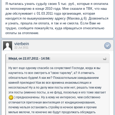
Я пыталась узнать судьбу своих 5 тыс. руб., которые я оплатила
за теплоэнергию в конце 2010 года. Мне сказали в ТВК, что наш
дом обслуживает с 01.03.2011 года организация, которая
находится по вышеуказанному адресу (Махова д.6). Дозвониться
и узнать, прошла ли оплата, я так и не смогла. Если Вам не
трудно, сообщите пожалуйста, куда обращаться относительно
оплаты за отопление.
vierbein
22 Jul 2011
litlejul, on 22.07.2011 - 14:58:
Ну вот еще одному спасибо за сочувствие! Господи, когда ж вы
научитесь то все смотреть в "свою тарелку", а? А отмечать
обязательно будем! А как же? Показательным закидыванием
камней прилюдно! Как во все времена инакомыслящих и
несогласных! Ну а по делу мои посты или нет, решать тем кому
эти посты (именно посты, а не флуд, поскольку и его тоже хватает
) предназначены. Ну а кому не интересно, чем собственно
отличается приточная вентиляция от кондиционирования,
почему нельзя остановить стройку в ночное время и прочие
милые мелочи, те конечно же будут продолжать обсуждать