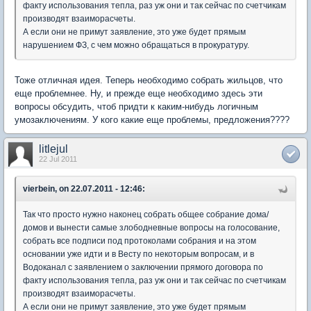
факту использования тепла, раз уж они и так сейчас по счетчикам
производят взаиморасчеты.
А если они не примут заявление, это уже будет прямым
нарушением ФЗ, с чем можно обращаться в прокуратуру.
Тоже отличная идея. Теперь необходимо собрать жильцов, что
еще проблемнее. Ну, и прежде еще необходимо здесь эти
вопросы обсудить, чтоб придти к каким-нибудь логичным
умозаключениям. У кого какие еще проблемы, предложения????
litlejul
22 Jul 2011
vierbein, on 22.07.2011 - 12:46:
Так что просто нужно наконец собрать общее собрание дома/
домов и вынести самые злободневные вопросы на голосование,
собрать все подписи под протоколами собрания и на этом
основании уже идти и в Весту по некоторым вопросам, и в
Водоканал с заявлением о заключении прямого договора по
факту использования тепла, раз уж они и так сейчас по счетчикам
производят взаиморасчеты.
А если они не примут заявление, это уже будет прямым