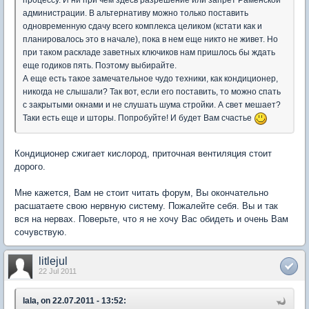
процессу. И ни при чем здесь разрешение или запрет Раменской
администрации. В альтернативу можно только поставить
одновременную сдачу всего комплекса целиком (кстати как и
планировалось это в начале), пока в нем еще никто не живет. Но
при таком раскладе заветных ключиков нам пришлось бы ждать
еще годиков пять. Поэтому выбирайте.
А еще есть такое замечательное чудо техники, как кондиционер,
никогда не слышали? Так вот, если его поставить, то можно спать
с закрытыми окнами и не слушать шума стройки. А свет мешает?
Таки есть еще и шторы. Попробуйте! И будет Вам счастье
Кондиционер сжигает кислород, приточная вентиляция стоит
дорого.
Мне кажется, Вам не стоит читать форум, Вы окончательно
расшатаете свою нервную систему. Пожалейте себя. Вы и так
вся на нервах. Поверьте, что я не хочу Вас обидеть и очень Вам
сочувствую.
litlejul
22 Jul 2011
lala, on 22.07.2011 - 13:52: