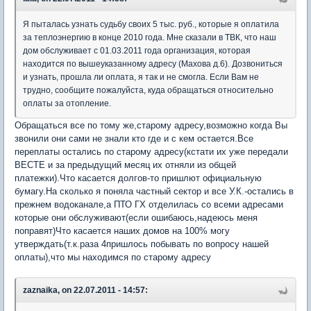
Я пыталась узнать судьбу своих 5 тыс. руб., которые я оплатила
за теплоэнергию в конце 2010 года. Мне сказали в ТВК, что наш
дом обслуживает с 01.03.2011 года организация, которая
находится по вышеуказанному адресу (Махова д.6). Дозвониться
и узнать, прошла ли оплата, я так и не смогла. Если Вам не
трудно, сообщите пожалуйста, куда обращаться относительно
оплаты за отопление.
Обращаться все по тому же,старому адресу,возможно когда Вы
звонили они сами не знали кто где и с кем остается.Все
переплаты остались по старому адресу(кстати их уже передали
ВЕСТЕ и за предыдущий месяц их отняли из общей
платежки).Что касается долгов-то пришлют официальную
бумагу.На сколько я поняла частный сектор и все У.К.-остались в
прежнем водоканале,а ПТО ГХ отделилась со всеми адресами
которые они обслуживают(если ошибаюсь,надеюсь меня
поправят)Что касается наших домов на 100% могу
утверждать(т.к.раза 4пришлось побывать по вопросу нашей
оплаты),что мы находимся по старому адресу
zaznaika, on 22.07.2011 - 14:57: