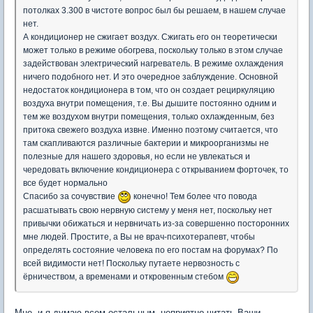
потолках 3.300 в чистоте вопрос был бы решаем, в нашем случае
нет.
А кондиционер не сжигает воздух. Сжигать его он теоретически
может только в режиме обогрева, поскольку только в этом случае
задействован электрический нагреватель. В режиме охлаждения
ничего подобного нет. И это очередное заблуждение. Основной
недостаток кондиционера в том, что он создает рециркуляцию
воздуха внутри помещения, т.е. Вы дышите постоянно одним и
тем же воздухом внутри помещения, только охлажденным, без
притока свежего воздуха извне. Именно поэтому считается, что
там скапливаются различные бактерии и микроорганизмы не
полезные для нашего здоровья, но если не увлекаться и
чередовать включение кондиционера с открыванием форточек, то
все будет нормально
Спасибо за сочувствие
конечно! Тем более что повода
расшатывать свою нервную систему у меня нет, поскольку нет
привычки обижаться и нервничать из-за совершенно посторонних
мне людей. Простите, а Вы не врач-психотерапевт, чтобы
определять состояние человека по его постам на форумах? По
всей видимости нет! Поскольку путаете нервозность с
ёрничеством, а временами и откровенным стебом
Мне, и я думаю всем остальным, неприятно читать Ваши