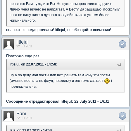
нравится Вам - уходите Вы. Не нужно выпроваживать других.
Лично меня ничего не напрягает. А Весту, да защищаю, поскольку
пока не вижу ничего дурного в их действиях, а уж тем более
криминального.
полностью поддерживаем! litlejul, не обращайте внимания!
litlejul
22 Jul 2011
Повторяю еще раз
litlejul, on 22.07.2011 - 14:58:
Ну а по делу мои посты или нет, решать тем кому эти посты
(именно посты, а не флуд, поскольку и его тоже хватает
)
предназначены.
Сообщение отредактировал litlejul: 22 July 2011 - 14:31
Pani
22 Jul 2011
lala, on 22.07.2011 - 14:58: