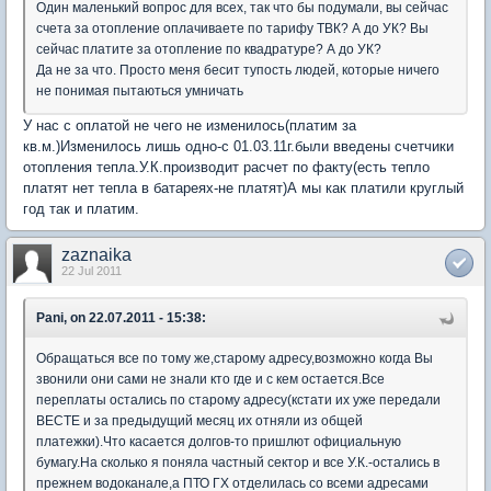
Один маленький вопрос для всех, так что бы подумали, вы сейчас
счета за отопление оплачиваете по тарифу ТВК? А до УК? Вы
сейчас платите за отопление по квадратуре? А до УК?
Да не за что. Просто меня бесит тупость людей, которые ничего
не понимая пытаються умничать
У нас с оплатой не чего не изменилось(платим за
кв.м.)Изменилось лишь одно-с 01.03.11г.были введены счетчики
отопления тепла.У.К.производит расчет по факту(есть тепло
платят нет тепла в батареях-не платят)А мы как платили круглый
год так и платим.
zaznaika
22 Jul 2011
Pani, on 22.07.2011 - 15:38:
Обращаться все по тому же,старому адресу,возможно когда Вы
звонили они сами не знали кто где и с кем остается.Все
переплаты остались по старому адресу(кстати их уже передали
ВЕСТЕ и за предыдущий месяц их отняли из общей
платежки).Что касается долгов-то пришлют официальную
бумагу.На сколько я поняла частный сектор и все У.К.-остались в
прежнем водоканале,а ПТО ГХ отделилась со всеми адресами