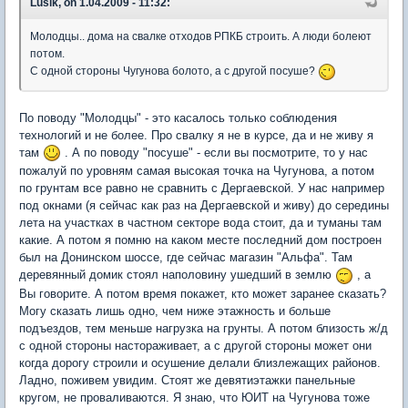
Lusik, on 1.04.2009 - 11:32:
Молодцы.. дома на свалке отходов РПКБ строить. А люди болеют
потом.
С одной стороны Чугунова болото, а с другой посуше?
По поводу "Молодцы" - это касалось только соблюдения
технологий и не более. Про свалку я не в курсе, да и не живу я
там
. А по поводу "посуше" - если вы посмотрите, то у нас
пожалуй по уровням самая высокая точка на Чугунова, а потом
по грунтам все равно не сравнить с Дергаевской. У нас например
под окнами (я сейчас как раз на Дергаевской и живу) до середины
лета на участках в частном секторе вода стоит, да и туманы там
какие. А потом я помню на каком месте последний дом построен
был на Донинском шоссе, где сейчас магазин "Альфа". Там
деревянный домик стоял наполовину ушедший в землю
, а
Вы говорите. А потом время покажет, кто может заранее сказать?
Могу сказать лишь одно, чем ниже этажность и больше
подъездов, тем меньше нагрузка на грунты. А потом близость ж/д
с одной стороны настораживает, а с другой стороны может они
когда дорогу строили и осушение делали близлежащих районов.
Ладно, поживем увидим. Стоят же девятиэтажки панельные
кругом, не проваливаются. Я знаю, что ЮИТ на Чугунова тоже