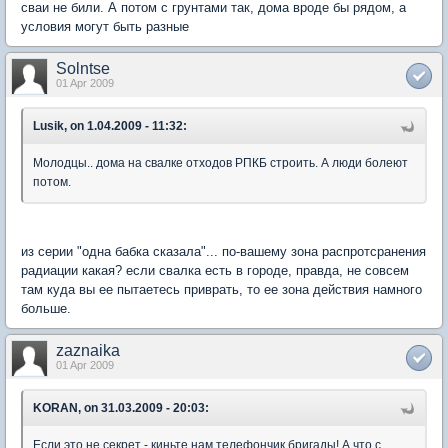
сваи не били. А потом с грунтами так, дома вроде бы рядом, а
условия могут быть разные
Solntse
01 Apr 2009
Lusik, on 1.04.2009 - 11:32:
Молодцы.. дома на свалке отходов РПКБ строить. А люди болеют
потом.
из серии "одна бабка сказала"... по-вашему зона распротсранения
радиации какая? если свалка есть в городе, правда, не совсем
там куда вы ее пытаетесь приврать, то ее зона действия намного
больше.
zaznaika
01 Apr 2009
KORAN, on 31.03.2009 - 20:03:
Если это не секрет - киньте нам телефончик бригады! А что с