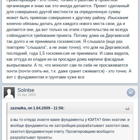
организации и знаю как это иногда делается. Проект сделанный
для совершенно другой местности за определенную сумму
может быть привязан совершенно к другому району. Изыскания
конечно обязаны делать для каждого нового места свои, да и
делаются они, да вот только на этапе строительства не всегда
соблюдаются требования проекта. Потому дома на Дергаевской
так долго и не принимала госкомиссия. Я слышала (еще раз
повторяю "слышала", а не знаю точно), что дом на Дергаевской,
последний, года 1,5 госкомиссия не принимала. И сама видела,
как оттуда из кладки из-за просадки дома кирпичи фасадные
выпрыгивали. А то, что монолит сам по себе не просаживается
почти (почти опять-же, т.к. даже гранит сжимается) - это точно. А
вот с фундаментом и грунтами хуже все
Solntse
01 Apr 2009
zaznaika, on 1.04.2009 - 11:56:
а вы то откуда знаете какие фундаменты у ЮИТА? блин знатоки. и
вообще фундаменты не застройщик разрабатывает захотел сваи,
захотел фундаментную плиту. Проэктировщики вообщето
разрабатыват проекты.