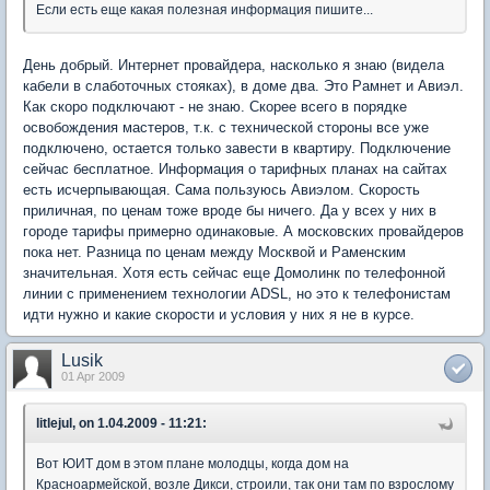
Если есть еще какая полезная информация пишите...
День добрый. Интернет провайдера, насколько я знаю (видела
кабели в слаботочных стояках), в доме два. Это Рамнет и Авиэл.
Как скоро подключают - не знаю. Скорее всего в порядке
освобождения мастеров, т.к. с технической стороны все уже
подключено, остается только завести в квартиру. Подключение
сейчас бесплатное. Информация о тарифных планах на сайтах
есть исчерпывающая. Сама пользуюсь Авиэлом. Скорость
приличная, по ценам тоже вроде бы ничего. Да у всех у них в
городе тарифы примерно одинаковые. А московских провайдеров
пока нет. Разница по ценам между Москвой и Раменским
значительная. Хотя есть сейчас еще Домолинк по телефонной
линии с применением технологии ADSL, но это к телефонистам
идти нужно и какие скорости и условия у них я не в курсе.
Lusik
01 Apr 2009
litlejul, on 1.04.2009 - 11:21:
Вот ЮИТ дом в этом плане молодцы, когда дом на
Красноармейской, возле Дикси, строили, так они там по взрослому