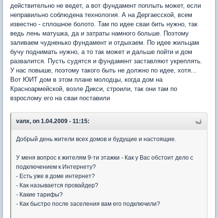
действительно не ведет, а вот фундамент поплыть может, если
неправильно соблюдена технология. А на Дергаесской, всем
известно - сплошное болото. Там по идее сваи бить нужно, так
ведь лень матушка, да и затраты намного больше. Поэтому
заливаем чудненько фундамент и отдыхаем. По идее жильцам
бучу поднимать нужно, а то так может и дальше пойти и дом
развалится. Пусть судятся и фундамент заставляют укреплять.
У нас повыше, поэтому такого быть не должно по идее, хотя...
Вот ЮИТ дом в этом плане молодцы, когда дом на
Красноармейской, возле Дикси, строили, так они там по
взрослому его на сваи поставили
vanx, on 1.04.2009 - 11:15:
Добрый день жители всех домов и будущие и настоящие.
У меня вопрос к жителям 9-ти этажки - Как у Вас обстоит дело с
подключением к Интернету?
- Есть уже в доме интернет?
- Как называется провайдер?
- Какие тарифы?
- Как быстро после заселения вам его подключили?