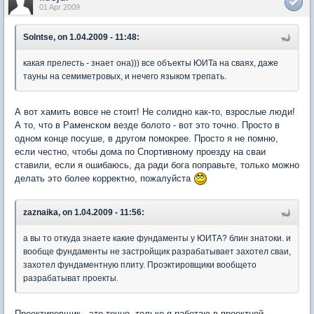
01 Apr 2009
Solntse, on 1.04.2009 - 11:48:
какая прелесть - знает она))) все объекты ЮИТа на сваях, даже
тауны на семиметровых, и нечего языком трепать.
А вот хамить вовсе не стоит! Не солидно как-то, взрослые люди!
А то, что в Раменском везде болото - вот это точно. Просто в
одном конце посуше, в другом помокрее. Просто я не помню,
если честно, чтобы дома по Спортивному проезду на сваи
ставили, если я ошибаюсь, да ради бога поправьте, только можно
делать это более корректно, пожалуйста
zaznaika, on 1.04.2009 - 11:56:
а вы то откуда знаете какие фундаменты у ЮИТА? блин знатоки. и
вообще фундаменты не застройщик разрабатывает захотел сваи,
захотел фундаментную плиту. Проэктировщики вообщето
разрабатыват проекты.
Проектировщик - это точно, только я работаю в проектной