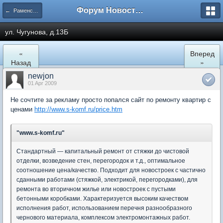
Форум Новостройки
← Раменское
ул. Чугунова, д.13Б
«
Вперед
Назад
»
newjon
01 Apr 2009
Не сочтите за рекламу просто попался сайт по ремонту квартир с
ценами
http://www.s-komf.ru/price.htm
"www.s-komf.ru"
Стандартный — капитальный ремонт от стяжки до чистовой
отделки, возведение стен, перегородок и т.д., оптимальное
соотношение цена/качество. Подходит для новостроек с частично
сданными работами (стяжкой, электрикой, перегородками), для
ремонта во вторичном жилье или новостроек с пустыми
бетонными коробками. Характеризуется высоким качеством
исполнения работ, использованием перечня разнообразного
чернового материала, комплексом электромонтажных работ.