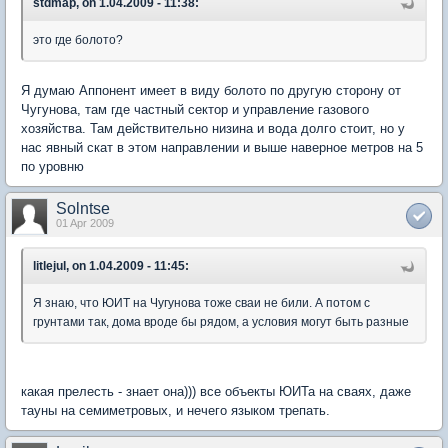
stdmap, on 1.04.2009 - 11:38:
это где болото?
Я думаю Аппонент имеет в виду болото по другую сторону от
Чугунова, там где частный сектор и управление газового
хозяйства. Там действительно низина и вода долго стоит, но у
нас явный скат в этом направлении и выше наверное метров на 5
по уровню
Solntse
01 Apr 2009
litlejul, on 1.04.2009 - 11:45:
Я знаю, что ЮИТ на Чугунова тоже сваи не били. А потом с
грунтами так, дома вроде бы рядом, а условия могут быть разные
какая прелесть - знает она))) все объекты ЮИТа на сваях, даже
тауны на семиметровых, и нечего языком трепать.