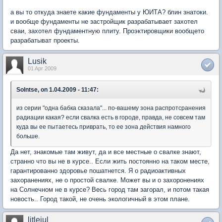
а вы то откуда знаете какие фундаменты у ЮИТА? блин знатоки.
и вообще фундаменты не застройщик разрабатывает захотел
сваи, захотел фундаментную плиту. Проэктировщики вообщето
разрабатыват проекты.
Lusik
01 Apr 2009
Solntse, on 1.04.2009 - 11:47:
из серии "одна бабка сказала"... по-вашему зона распротсранения
радиации какая? если свалка есть в городе, правда, не совсем там
куда вы ее пытаетесь приврать, то ее зона действия намного
больше.
Да нет, знакомые там живут, да и все местные о свалке знают,
странно что вы не в курсе.. Если жить постоянно на таком месте,
гарантированно здоровье пошатнется. Я о радиоактивных
захоранениях, не о простой свалке. Может вы и о захоронениях
на Солнечном не в курсе? Весь город там загорал, и потом такая
новость.. Город такой, не очень экологичный в этом плане.
litlejul