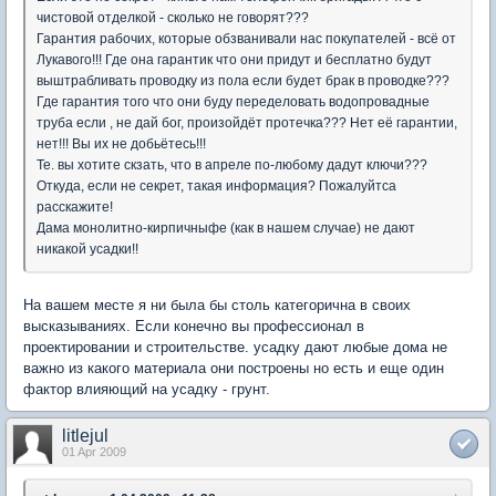
чистовой отделкой - сколько не говорят???
Гарантия рабочих, которые обзванивали нас покупателей - всё от
Лукавого!!! Где она гарантик что они придут и бесплатно будут
выштрабливать проводку из пола если будет брак в проводке???
Где гарантия того что они буду переделовать водопровадные
труба если , не дай бог, произойдёт протечка??? Нет её гарантии,
нет!!! Вы их не добьётесь!!!
Те. вы хотите скзать, что в апреле по-любому дадут ключи???
Откуда, если не секрет, такая информация? Пожалуйтса
расскажите!
Дама монолитно-кирпичныфе (как в нашем случае) не дают
никакой усадки!!
На вашем месте я ни была бы столь категорична в своих
высказываниях. Если конечно вы профессионал в
проектировании и строительстве. усадку дают любые дома не
важно из какого материала они построены но есть и еще один
фактор влияющий на усадку - грунт.
litlejul
01 Apr 2009