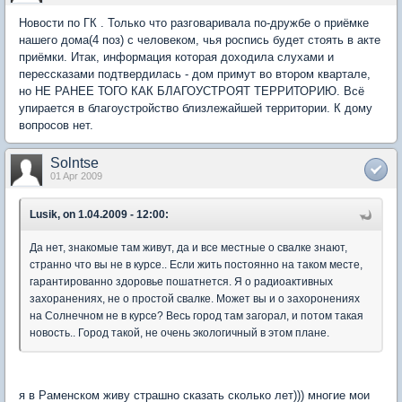
Новости по ГК . Только что разговаривала по-дружбе о приёмке
нашего дома(4 поз) с человеком, чья роспись будет стоять в акте
приёмки. Итак, информация которая доходила слухами и
перессказами подтвердилась - дом примут во втором квартале,
но НЕ РАНЕЕ ТОГО КАК БЛАГОУСТРОЯТ ТЕРРИТОРИЮ. Всё
упирается в благоустройство близлежайшей территории. К дому
вопросов нет.
Solntse
01 Apr 2009
Lusik, on 1.04.2009 - 12:00:
Да нет, знакомые там живут, да и все местные о свалке знают,
странно что вы не в курсе.. Если жить постоянно на таком месте,
гарантированно здоровье пошатнется. Я о радиоактивных
захоранениях, не о простой свалке. Может вы и о захоронениях
на Солнечном не в курсе? Весь город там загорал, и потом такая
новость.. Город такой, не очень экологичный в этом плане.
я в Раменском живу страшно сказать сколько лет))) многие мои