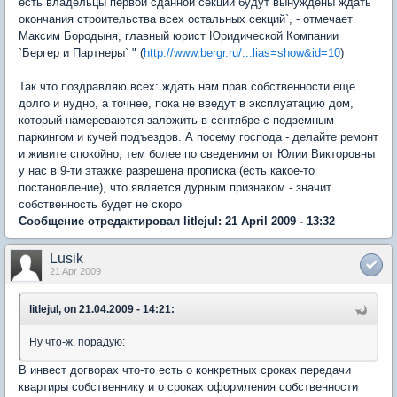
есть владельцы первой сданной секции будут вынуждены ждать
окончания строительства всех остальных секций`, - отмечает
Максим Бородыня, главный юрист Юридической Компании
`Бергер и Партнеры` " (
http://www.bergr.ru/...lias=show&id=10
)
Так что поздравляю всех: ждать нам прав собственности еще
долго и нудно, а точнее, пока не введут в эксплуатацию дом,
который намереваются заложить в сентябре с подземным
паркингом и кучей подъездов. А посему господа - делайте ремонт
и живите спокойно, тем более по сведениям от Юлии Викторовны
у нас в 9-ти этажке разрешена прописка (есть какое-то
постановление), что является дурным признаком - значит
собственность будет не скоро
Сообщение отредактировал litlejul: 21 April 2009 - 13:32
Lusik
21 Apr 2009
litlejul, on 21.04.2009 - 14:21:
Ну что-ж, порадую:
В инвест догворах что-то есть о конкретных сроках передачи
квартиры собственнику и о сроках оформления собственности