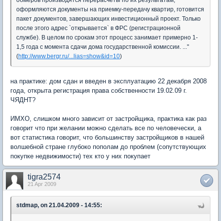
обмеров производятся перерасчеты по их результатам,
оформляются документы на приемку-передачу квартир, готовится
пакет документов, завершающих инвестиционный проект. Только
после этого адрес `открывается` в ФРС (регистрационной
службе). В целом по срокам этот процесс занимает примерно 1-
1,5 года с момента сдачи дома государственной комиссии. ..."
(
http://www.bergr.ru/...lias=show&id=10
)
на практике: дом сдан и введен в эксплуатацию 22 декабря 2008
года, открыта регистрация права собственности 19.02.09 г.
ЧЯДНТ?
ИМХО, слишком много зависит от застройщика, практика как раз
говорит что при желании можно сделать все по человечески, а
вот статистика говорит, что большинству застройщиков в нашей
волшебной стране глубоко пополам до проблем (сопутствующих
покупке недвижимости) тех кто у них покупает
tigra2574
21 Apr 2009
stdmap, on 21.04.2009 - 14:55: