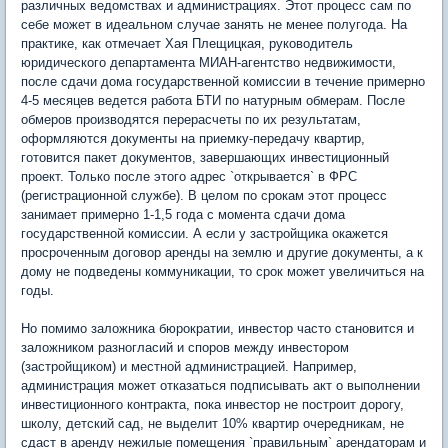
различных ведомствах и администрациях. Этот процесс сам по
себе может в идеальном случае занять не менее полугода. На
практике, как отмечает Хая Плещицкая, руководитель
юридического департамента МИАН-агентство недвижимости,
после сдачи дома государственной комиссии в течение примерно
4-5 месяцев ведется работа БТИ по натурным обмерам. После
обмеров производятся перерасчеты по их результатам,
оформляются документы на приемку-передачу квартир,
готовится пакет документов, завершающих инвестиционный
проект. Только после этого адрес `открывается` в ФРС
(регистрационной службе). В целом по срокам этот процесс
занимает примерно 1-1,5 года с момента сдачи дома
государственной комиссии. А если у застройщика окажется
просроченным договор аренды на землю и другие документы, а к
дому не подведены коммуникации, то срок может увеличиться на
годы.
Но помимо заложника бюрократии, инвестор часто становится и
заложником разногласий и споров между инвестором
(застройщиком) и местной администрацией. Например,
администрация может отказаться подписывать акт о выполнении
инвестиционного контракта, пока инвестор не построит дорогу,
школу, детский сад, не выделит 10% квартир очередникам, не
сдаст в аренду нежилые помещения `правильным` арендаторам и