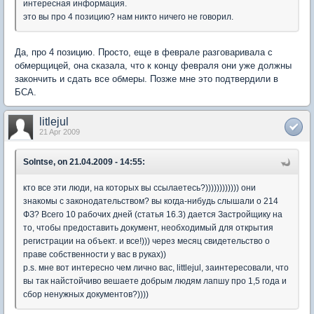
интересная информация.
это вы про 4 позицию? нам никто ничего не говорил.
Да, про 4 позицию. Просто, еще в феврале разговаривала с
обмерщицей, она сказала, что к концу февраля они уже должны
закончить и сдать все обмеры. Позже мне это подтвердили в
БСА.
litlejul
21 Apr 2009
Solntse, on 21.04.2009 - 14:55:
кто все эти люди, на которых вы ссылаетесь?)))))))))))) они
знакомы с законодательством? вы когда-нибудь слышали о 214
ФЗ? Всего 10 рабочих дней (статья 16.3) дается Застройщику на
то, чтобы предоставить документ, необходимый для открытия
регистрации на объект. и все!))) через месяц свидетельство о
праве собственности у вас в руках))
p.s. мне вот интересно чем лично вас, littlejul, заинтересовали, что
вы так найстойчиво вешаете добрым людям лапшу про 1,5 года и
сбор ненужных документов?))))