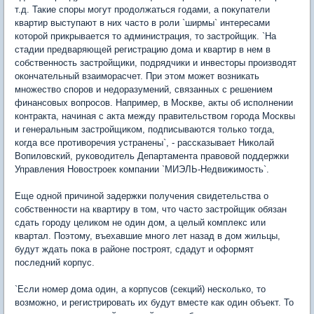
т.д. Такие споры могут продолжаться годами, а покупатели
квартир выступают в них часто в роли `ширмы` интересами
которой прикрывается то администрация, то застройщик. `На
стадии предваряющей регистрацию дома и квартир в нем в
собственность застройщики, подрядчики и инвесторы производят
окончательный взаиморасчет. При этом может возникать
множество споров и недоразумений, связанных с решением
финансовых вопросов. Например, в Москве, акты об исполнении
контракта, начиная с акта между правительством города Москвы
и генеральным застройщиком, подписываются только тогда,
когда все противоречия устранены`, - рассказывает Николай
Вопиловский, руководитель Департамента правовой поддержки
Управления Новостроек компании `МИЭЛЬ-Недвижимость`.
Еще одной причиной задержки получения свидетельства о
собственности на квартиру в том, что часто застройщик обязан
сдать городу целиком не один дом, а целый комплекс или
квартал. Поэтому, въехавшие много лет назад в дом жильцы,
будут ждать пока в районе построят, сдадут и оформят
последний корпус.
`Если номер дома один, а корпусов (секций) несколько, то
возможно, и регистрировать их будут вместе как один объект. То