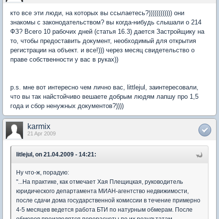
кто все эти люди, на которых вы ссылаетесь?)))))))))))) они
знакомы с законодательством? вы когда-нибудь слышали о 214
ФЗ? Всего 10 рабочих дней (статья 16.3) дается Застройщику на
то, чтобы предоставить документ, необходимый для открытия
регистрации на объект. и все!))) через месяц свидетельство о
праве собственности у вас в руках))
p.s. мне вот интересно чем лично вас, littlejul, заинтересовали,
что вы так найстойчиво вешаете добрым людям лапшу про 1,5
года и сбор ненужных документов?))))
karmix
21 Apr 2009
litlejul, on 21.04.2009 - 14:21:
Ну что-ж, порадую:
"...На практике, как отмечает Хая Плещицкая, руководитель
юридического департамента МИАН-агентство недвижимости,
после сдачи дома государственной комиссии в течение примерно
4-5 месяцев ведется работа БТИ по натурным обмерам. После