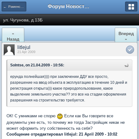
Форум Новостройки
← Раменское
ул. Чугунова, д.13Б
«
Вперед
Назад
»
litlejul
21 Apr 2009
Solntse, on 21.04.2009 - 10:56:
ерунда полнейшая)))) при заключении ДДУ все просто,
разрешение на ввод объекта в эксплуатацию в течение 10 дней и
регистрация открыта))) какое природопользование, какое
выделение земельного участка?? это все на стадии оформления
разрешения на строительство требуется.
ОК! С умниками не спорю
Если как Вы говорите все
документы уже есть, то почему же тогда Застройщик никак не
может оформить эту собственность на себя?
Сообщение отредактировал litlejul: 21 April 2009 - 10:02