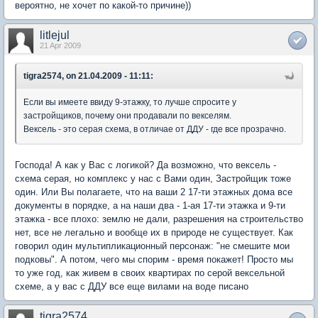
вероятно, не хочет по какой-то причине))
litlejul
21 Apr 2009
tigra2574, on 21.04.2009 - 11:11:
Если вы имеете ввиду 9-этажку, то лучше спросите у
застройщиков, почему они продавали по векселям.
Вексель - это серая схема, в отличае от ДДУ - где все прозрачно.
Господа! А как у Вас с логикой? Да возможно, что вексель -
схема серая, но комплекс у нас с Вами один, Застройщик тоже
один. Или Вы полагаете, что на ваши 2 17-ти этажных дома все
документы в порядке, а на наши два - 1-ая 17-ти этажка и 9-ти
этажка - все плохо: землю не дали, разрешения на строительство
нет, все не легально и вообще их в природе не существует. Как
говорил один мультипликационный персонаж: "не смешите мои
подковы". А потом, чего мы спорим - время покажет! Просто мы
то уже год, как живем в своих квартирах по серой вексельной
схеме, а у вас с ДДУ все еще вилами на воде писано
tigra2574