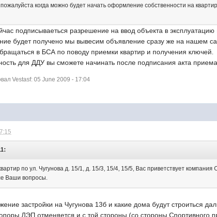
 пожалуйста когда можно будет начать оформление собственности на кварти
час подписываеться разрешение на ввод объекта в эксплуатацию в
ение будет получено мы вывесим объявление сразу же на нашем сай
обращаться в БСА по поводу приемки квартир и получения ключей.
ость для ДДУ вы сможете начинать после подписания акта приема
л Vestasf: 05 June 2009 - 17:04
17:15
11:
вартир по ул. Чугунова д. 15/1, д. 15/3, 15/4, 15/5, Вас приветствует компан
се Ваши вопросы.
:
жение застройки на Чугунова 13б и какие дома будут строиться дал
 опоры ЛЭП отменяется и с той стороны (со стороны Спортивного п