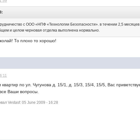
1:59
8:
удничество с ООО «НПФ «Технологии Безопасности». в течении 2,5 месяцев
бщем и целом черновая отделка выполнена нормально.
колай! То плохо то хорошо!
6:11
 квартир по ул. Чугунова д. 15/1, д. 15/3, 15/4, 15/5, Вас привет
 все Ваши вопросы.
л Vestasf: 05 June 2009 - 16:28