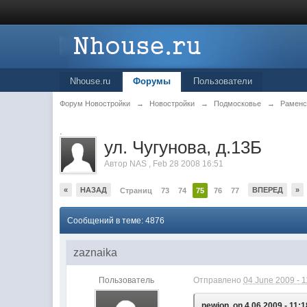
Nhouse.ru
Форумы
Пользователи
Форум Новостройки
→
Новостройки
→
Подмосковье
→
Раменс
.
ул. Чугунова, д.13Б
Автор
NAS
,
Feb 28 2008 16:51
«
НАЗАД
ВПЕРЕД
»
Страниц
73
74
75
76
77
Сообщений в теме: 4876
zaznaika
Пользователь
Отправлено
04 June 2009 - 1
newjon, on 4.06.2009 - 11:1