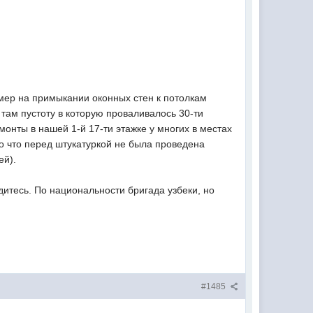
имер на примыкании оконных стен к потолкам
там пустоту в которую проваливалось 30-ти
монты в нашей 1-й 17-ти этажке у многих в местах
о что перед штукатуркой не была проведена
ей).
дитесь. По национальности бригада узбеки, но
#1485