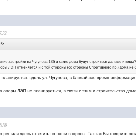
17:22
15:
ние застройки на Чугунова 13б и какие дома будут строиться дальше и когда
поры ЛЭП отменяется и с той стороны (со стороны Спортивного пр.) дома не 
и планируется. вдоль ул. Чугунова, в ближайшее время информаци
а опоры ЛЭП не планируеться, в связи с этим и строительство дом
18:38
 что решили здесь ответить на наши вопросы. Так как Вы говорите