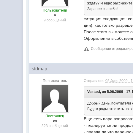
ждать? И ещё: расскажите
Заранее спасибо!
Пользователи
ситуация следующая: сей
9 сообщений
дни), как только разреш
После этого вы можете 
Оформление в собственн
Сообщение отредактирова
stdmap
Пользователь
Отправлено
05 June 2009 - 
Vestasf, on 5.06.2009 - 17:
Добрый день, покупатели к
Будем рады ответить на в
Постоялец
Еще есть пара вопросов
- планируется ли продол
323 сообщений
- правда ли что перенос