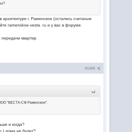
ры?
 архитектуре г. Раменское (остались считаные
те ramenskoe-vesta. ru и у вас в форуме.
 передачи квартир.
#1489
ия ООО "ВЕСТА-СФ Раменское".
ьше и когда?
р.) дома не будет?