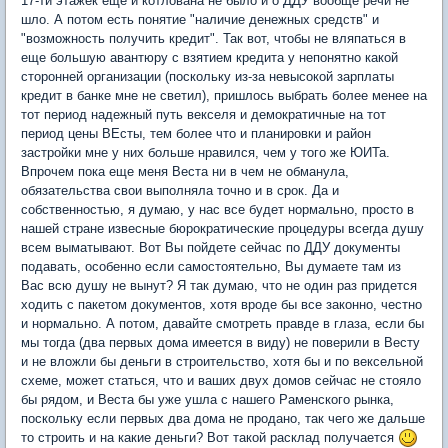
17-ти этажек еще и котлована не было и о ДДУ вообще речи не
шло. А потом есть понятие "наличие денежных средств" и
"возможность получить кредит". Так вот, чтобы не вляпаться в
еще большую авантюру с взятием кредита у непонятно какой
сторонней организации (поскольку из-за невысокой зарплаты
кредит в банке мне не светил), пришлось выбрать более менее на
тот период надежный путь векселя и демократичные на тот
период цены ВЕсты, тем более что и планировки и район
застройки мне у них больше нравился, чем у того же ЮИТа.
Впрочем пока еще меня Веста ни в чем не обманула,
обязательства свои выполняла точно и в срок. Да и
собственностью, я думаю, у нас все будет нормально, просто в
нашей стране извесные бюрократические процедуры всегда душу
всем выматывают. Вот Вы пойдете сейчас по ДДУ документы
подавать, особенно если самостоятельно, Вы думаете там из
Вас всю душу не вынут? Я так думаю, что не один раз придется
ходить с пакетом документов, хотя вроде бы все законно, честно
и нормально. А потом, давайте смотреть правде в глаза, если бы
мы тогда (два первых дома имеется в виду) не поверили в Весту
и не вложли бы деньги в строительство, хотя бы и по вексельной
схеме, может статься, что и ваших двух домов сейчас не стояло
бы рядом, и Веста бы уже ушла с нашего Раменского рынка,
поскольку если первых два дома не продано, так чего же дальше
то строить и на какие деньги? Вот такой расклад получается