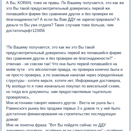
А Вы, KORAN, тоже не правы. По Вашему получается, это как же
это Вы такой предусмотрительный доверились первой же
попавшейся фирме без сравнения других и без проверки ее
благонадежности? А если бы Вам ДДУ не зарегистрировали? А
деньги то Вы уже отдали? Таких случаев тоже больше, чем
достатолщкфт123456
"По Вашему получается, это как же это Вы такой
предусмотрительный доверились первой же попавшейся фирме
без сравнения других и без проверки ее благонадежности?" -
отвечаю - не совсем так! Что она было первой попавшейся на
моём пути - это абсолютная правда, но проверка конечно была и
не просто проверка, а по знакомым каналам через определённые
структуры - хотите верьте, хотите нет, Информация достоверна,
Ну вообще-то я тоже изначально покупал по вексельной схеме,
но тогда все документы, нам предоставляемые тщательно
проверялись,
Мои источники говорят немного другое - Веста не ушла бы с
Раменского рынка без продажи первых 2-х домов тк у неё было
достаточно финансирования на строительство последующих
домов!
Мне не понятна фраза: "Вот Вы пойдете сейчас по ДДУ
документы подавать, особенно если самостоятельно" - особенно