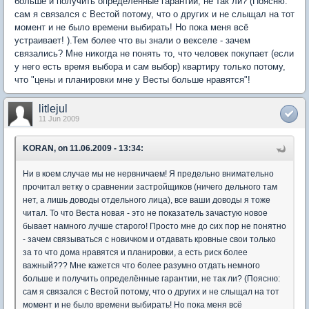
больше и получить определённые гарантии, не так ли? (Поясню:
сам я связался с Вестой потому, что о других и не слыщал на тот
момент и не было времени выбирать! Но пока меня всё
устраивает! ).Тем более что вы знали о векселе - зачем
связались? Мне никогда не понять то, что человек покупает (если
у него есть время выбора и сам выбор) квартиру только потому,
что "цены и планировки мне у Весты больше нравятся"!
litlejul
11 Jun 2009
KORAN, on 11.06.2009 - 13:34:
Ни в коем случае мы не нервничаем! Я предельно внимательно
прочитал ветку о сравнении застройщиков (ничего дельного там
нет, а лишь доводы отдельного лица), все ваши доводы я тоже
читал. То что Веста новая - это не показатель зачастую новое
бывает намного лучше старого! Просто мне до сих пор не понятно
- зачем связываться с новичком и отдавать кровные свои только
за то что дома нравятся и планировки, а есть риск более
важный??? Мне кажется что более разумно отдать немного
больше и получить определённые гарантии, не так ли? (Поясню:
сам я связался с Вестой потому, что о других и не слыщал на тот
момент и не было времени выбирать! Но пока меня всё