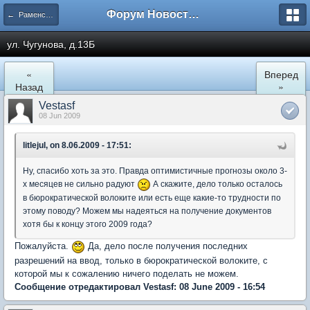
Форум Новостройки
← Раменское
ул. Чугунова, д.13Б
«
Вперед
Назад
»
Vestasf
08 Jun 2009
litlejul, on 8.06.2009 - 17:51:
Ну, спасибо хоть за это. Правда оптимистичные прогнозы около 3-
х месяцев не сильно радуют
А скажите, дело только осталось
в бюрократической волоките или есть еще какие-то трудности по
этому поводу? Можем мы надеяться на получение документов
хотя бы к концу этого 2009 года?
Пожалуйста.
Да, дело после получения последних
разрешений на ввод, только в бюрократической волоките, с
которой мы к сожалению ничего поделать не можем.
Сообщение отредактировал Vestasf: 08 June 2009 - 16:54