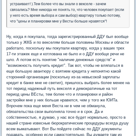
устраивает! ).Тем более что вы знали о векселе - зачем
связались? Мне никогда не понять то, что человек покупает (если
у него есть время выбора и сам выбор) квартиру только потому,
что "цены и планировки мне у Весты больше нравятся"!
Ну, когда я покупала, тогда зарегистрированный ДДУ был вообще
только у ЖКБ и по векселям больше половины Москвы и области
работало, поскольку мы покупали квартиру, когда у ваших трех
17-ти этажек еще и котлована не было и о ДДУ вообще речи не
шло. А потом есть понятие "наличие денежных средств" и
"возможность получить кредит". Так вот, чтобы не вляпаться в
еще большую авантюру с взятием кредита у непонятно какой
сторонней организации (поскольку из-за невысокой зарплаты
кредит в банке мне не светил), пришлось выбрать более менее на
тот период надежный путь векселя и демократичные на тот
период цены ВЕсты, тем более что и планировки и район
застройки мне у них больше нравился, чем у того же ЮИТа.
Впрочем пока еще меня Веста ни в чем не обманула,
обязательства свои выполняла точно и в срок. Да и
собственностью, я думаю, у нас все будет нормально, просто в
нашей стране извесные бюрократические процедуры всегда душу
всем выматывают. Вот Вы пойдете сейчас по ДДУ документы
подавать, особенно если самостоятельно, Вы думаете там из