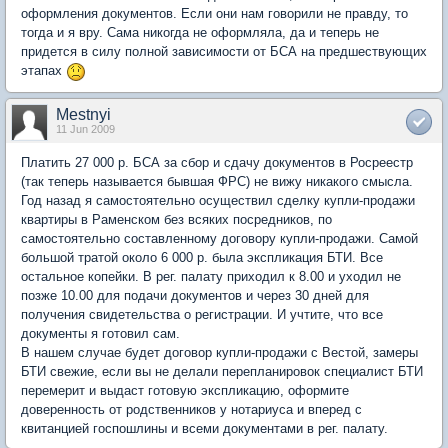
оформления документов. Если они нам говорили не правду, то
тогда и я вру. Сама никогда не оформляла, да и теперь не
придется в силу полной зависимости от БСА на предшествующих
этапах
Mestnyi
11 Jun 2009
Платить 27 000 р. БСА за сбор и сдачу документов в Росреестр
(так теперь называется бывшая ФРС) не вижу никакого смысла.
Год назад я самостоятельно осуществил сделку купли-продажи
квартиры в Раменском без всяких посредников, по
самостоятельно составленному договору купли-продажи. Самой
большой тратой около 6 000 р. была экспликация БТИ. Все
остальное копейки. В рег. палату приходил к 8.00 и уходил не
позже 10.00 для подачи документов и через 30 дней для
получения свидетельства о регистрации. И учтите, что все
документы я готовил сам.
В нашем случае будет договор купли-продажи с Вестой, замеры
БТИ свежие, если вы не делали перепланировок специалист БТИ
перемерит и выдаст готовую экспликацию, оформите
доверенность от родственников у нотариуса и вперед с
квитанцией госпошлины и всеми документами в рег. палату.