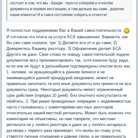
состоят в том, что мы - Бридж - просто соберём и отнесём
документы в первую инстанцию, а там дальше вы сами , дорогие
наши клиенты! Я и сам в состоянии собрать и отнести!
Я полностью поддерживаю Вас в Вашей самостоятельности.
И согласна что плата за услуги БСА завышенная. Варианта, как
Вы уже сами сказали, три: 1) Делаете все от и до сами; 2)
Доверяетесь Вашему риэлтору; 3) Оформление делает БСА.
Другого не дано. Свои слова по поводу самостоятельной подачи
документов могу прокоментировать так, хотя конечно буду рада,
если они не будут в дальнейшем подтверждены опытом всех вас:
1. человек, не вращающийся в данном бизнесе и не
занимающийся данной процедурой ежедневно, может не
правильно заполнить те или иные документы или принести не все
документы сразу. Некоторые документы имеют ограниченный
срок действия (порядка 10 дней). Без опытного консультанта не
обойтись. 2. При ранее проведенных операциях с недвижимостью
часто сталкивалась с коментариями местных риэлторов
относительно нашей местной регпалаты. Может быть конечно эти
коментарии не объективны, но нам говорили, что местная
регпалата не у любого риэлтора и даже не у любого нотариуса
договора с первого раза принимает, что якобы во главу угла
ставятся личные отношения и давние связи, а не правильность