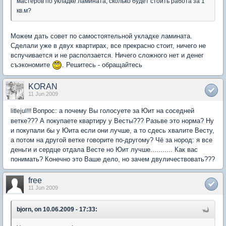
мастеров по укладке ламината, сколько будет стоить работа за 1
кв.м?
Можем дать совет по самостоятельной укладке ламината.
Сделали уже в двух квартирах, все прекрасно стоит, ничего не
вспучивается и не расползается. Ничего сложного нет и денег
съэкономите
. Решитесь - обращайтесь
KORAN
11 Jun 2009
Вопрос: а почему Вы голосуете за Юит на соседней
litlejul!!!
ветке??? А покупаете квартиру у Весты??? Разьве это норма? Ну
и покупали бы у Юита если они лучше, а то сдесь хвалите Весту,
а потом на другой ветке говорите по-другому? Чё за нород: я все
деньги и сердце отдала Весте но Юит лучше........... Как вас
понимать? Конечно это Ваше дело, но зачем двуличествовать???
free
11 Jun 2009
bjorn, on 10.06.2009 - 17:33: