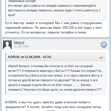
Уважаемые соседи!
Кто может дать советы по укладке ламината: порекомендуйте
мастеров по укладке ламината, сколько будет стоить работа за 1
кв.м?
Есть мастер, живет в холодово! Мы с ним давно сотруднячаем,
нареканий небыло. По деньгам берет 200-250 р./м2 (надо у него
уточнять). Если интересно, пришлю телефон в личку.
litlejul
11 Jun 2009
KORAN, on 11.06.2009 - 10:34:
litlejul!!!
Вопрос: а почему Вы голосуете за Юит на соседней
ветке??? А покупаете квартиру у Весты??? Разьве это норма? Ну
и покупали бы у Юита если они лучше, а то сдесь хвалите Весту, а
потом на другой ветке говорите по-другому? Чё за нород: я все
деньги и сердце отдала Весте но Юит лучше........... Как вас
понимать? Конечно это Ваше дело, но зачем двуличествовать???
KORAN, а мы что здесь присягу даем в вечной любви и
преданности? А потом, читайте тогда уже всю соседнюю ветку.