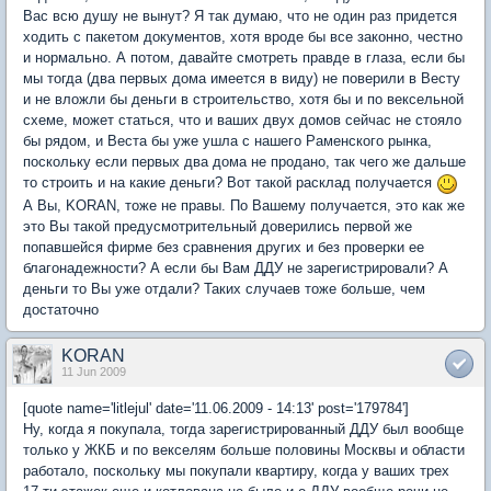
Вас всю душу не вынут? Я так думаю, что не один раз придется
ходить с пакетом документов, хотя вроде бы все законно, честно
и нормально. А потом, давайте смотреть правде в глаза, если бы
мы тогда (два первых дома имеется в виду) не поверили в Весту
и не вложли бы деньги в строительство, хотя бы и по вексельной
схеме, может статься, что и ваших двух домов сейчас не стояло
бы рядом, и Веста бы уже ушла с нашего Раменского рынка,
поскольку если первых два дома не продано, так чего же дальше
то строить и на какие деньги? Вот такой расклад получается
А Вы, KORAN, тоже не правы. По Вашему получается, это как же
это Вы такой предусмотрительный доверились первой же
попавшейся фирме без сравнения других и без проверки ее
благонадежности? А если бы Вам ДДУ не зарегистрировали? А
деньги то Вы уже отдали? Таких случаев тоже больше, чем
достаточно
KORAN
11 Jun 2009
[quote name='litlejul' date='11.06.2009 - 14:13' post='179784']
Ну, когда я покупала, тогда зарегистрированный ДДУ был вообще
только у ЖКБ и по векселям больше половины Москвы и области
работало, поскольку мы покупали квартиру, когда у ваших трех