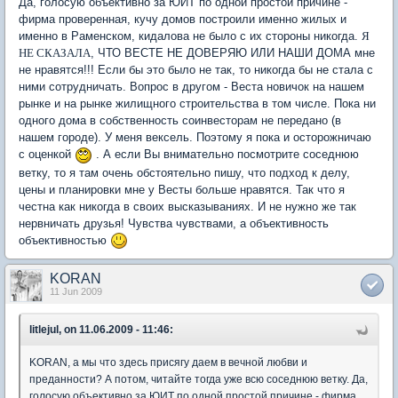
Да, голосую объективно за ЮИТ по одной простой причине -
фирма проверенная, кучу домов построили именно жилых и
именно в Раменском, кидалова не было с их стороны никогда.
Я
НЕ СКАЗАЛА
, ЧТО ВЕСТЕ НЕ ДОВЕРЯЮ ИЛИ НАШИ ДОМА мне
не нравятся!!! Если бы это было не так, то никогда бы не стала с
ними сотрудничать. Вопрос в другом - Веста новичок на нашем
рынке и на рынке жилищного строительства в том числе. Пока ни
одного дома в собственность соинвесторам не передано (в
нашем городе). У меня вексель. Поэтому я пока и осторожничаю
с оценкой
. А если Вы внимательно посмотрите соседнюю
ветку, то я там очень обстоятельно пишу, что подход к делу,
цены и планировки мне у Весты больше нравятся. Так что я
честна как никогда в своих высказываниях. И не нужно же так
нервничать друзья! Чувства чувствами, а объективность
объективностью
KORAN
11 Jun 2009
litlejul, on 11.06.2009 - 11:46:
KORAN, а мы что здесь присягу даем в вечной любви и
преданности? А потом, читайте тогда уже всю соседнюю ветку. Да,
голосую объективно за ЮИТ по одной простой причине - фирма