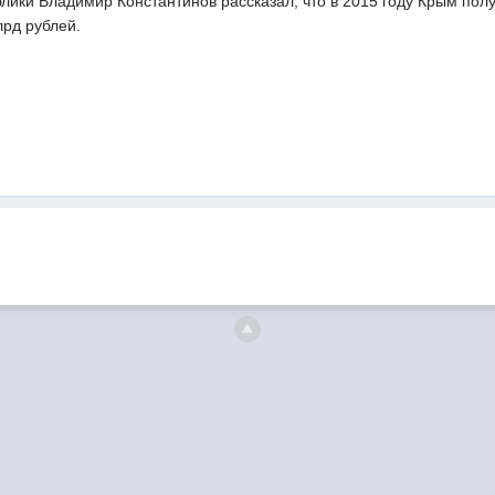
лики Владимир Константинов рассказал, что в 2015 году Крым пол
лрд рублей.