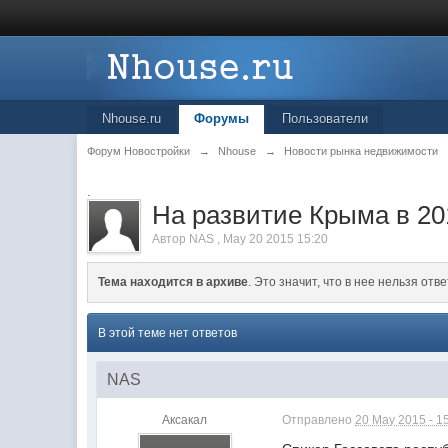
Nhouse.ru
Форумы
Пользователи
Форум Новостройки
→
Nhouse
→
Новости рынка недвижимости
.
На развитие Крыма в 201
Автор
NAS
,
May 20 2015 15:20
Тема находится в архиве
. Это значит, что в нее нельзя отве
В этой теме нет ответов
NAS
Аксакал
Отправлено
20 May 2015 - 1