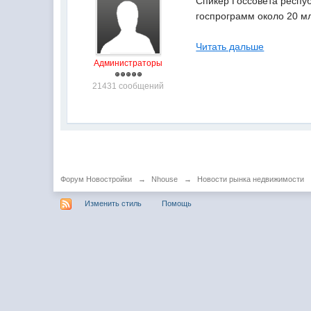
Спикер Госсовета респуб
госпрограмм около 20 м
Читать дальше
Администраторы
21431 сообщений
Форум Новостройки
→
Nhouse
→
Новости рынка недвижимости
Изменить стиль
Помощь