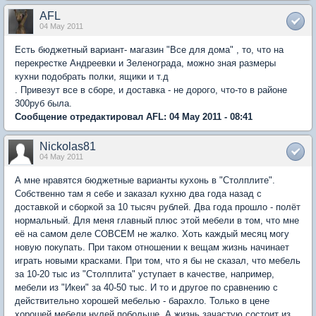
AFL
04 May 2011
Есть бюджетный вариант- магазин "Все для дома" , то, что на
перекрестке Андреевки и Зеленограда, можно зная размеры
кухни подобрать полки, ящики и т.д
. Привезут все в сборе, и доставка - не дорого, что-то в районе
300руб была.
Сообщение отредактировал AFL: 04 May 2011 - 08:41
Nickolas81
04 May 2011
А мне нравятся бюджетные варианты кухонь в "Столплите".
Собственно там я себе и заказал кухню два года назад с
доставкой и сборкой за 10 тысяч рублей. Два года прошло - полёт
нормальный. Для меня главный плюс этой мебели в том, что мне
её на самом деле СОВСЕМ не жалко. Хоть каждый месяц могу
новую покупать. При таком отношении к вещам жизнь начинает
играть новыми красками. При том, что я бы не сказал, что мебель
за 10-20 тыс из "Столплита" уступает в качестве, например,
мебели из "Икеи" за 40-50 тыс. И то и другое по сравнению с
действительно хорошей мебелью - барахло. Только в цене
хорошей мебели нулей побольше. А жизнь зачастую состоит из