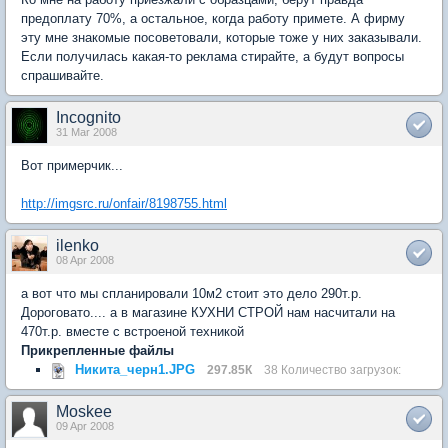
предоплату 70%, а остальное, когда работу примете. А фирму
эту мне знакомые посоветовали, которые тоже у них заказывали.
Если получилась какая-то реклама стирайте, а будут вопросы
спрашивайте.
Incognito
31 Mar 2008
Вот примерчик...
http://imgsrc.ru/onfair/8198755.html
ilenko
08 Apr 2008
а вот что мы спланировали 10м2 стоит это дело 290т.р.
Дороговато.... а в магазине КУХНИ СТРОЙ нам насчитали на
470т.р. вместе с встроеной техникой
Прикрепленные файлы
Никита_черн1.JPG
297.85К
38 Количество загрузок:
Moskee
09 Apr 2008