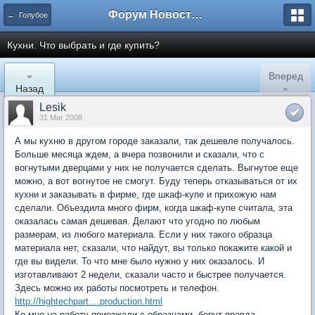
Форум Новостройки
← Голубое
Кухни. Что выбрать и где купить?
«
Вперед
Назад
»
Lesik
31 Mar 2008
А мы кухню в другом городе заказали, так дешевле получалось.
Больше месяца ждем, а вчера позвонили и сказали, что с
вогнутыми дверцами у них не получается сделать. Выгнутое еще
можно, а вот вогнутое не смогут. Буду теперь отказываться от их
кухни и заказывать в фирме, где шкаф-купе и прихожую нам
сделали. Объездила много фирм, когда шкаф-купе считала, эта
оказалась самая дешевая. Делают что угодно по любым
размерам, из любого материала. Если у них такого образца
материала нет, сказали, что найдут, вы только покажите какой и
где вы видели. То что мне было нужно у них оказалось. И
изготавливают 2 недели, сказали часто и быстрее получается.
Здесь можно их работы посмотреть и телефон.
http://hightechpart....production.html
Ко мне на работу приезжали с образцами, берут правда