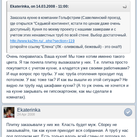
Ekaterinka, on 14.03.2008 - 11:00:
Заказала кухню в компании Гольфстрим (Савелкинский проезд,
где открылся "Седьмой континент, кстати по ценам даже очень
доступный). Кухня по моему проекту с нашими замерами и с
учетом этих ненавистных труб по всей стене. Выбор достаточный.
http://www.ka2fm.ru/...php?section=119
(откройте ссылку "Елена" (ЛК - оливковый, бежевый) - это она!!!)
Очень понравилась Ваша кухня! Мы тоже хотим именно такого
цвета. Я так поняла плитку вызаказали у них. Т.е. плитка просто
покупается с учетом кухни, а кладется уже своими работниками?
И еще вопрос про трубы. У нас труба отопления проходит под
потолком. У вас тоже так? И как вы вышли из этой ситуации? Не
видно ли трубу над шкафами кухни? (А то уж очень не хочется и
на кухне закрывать ее гипсокартоном, как мы сделали в
комнатах).
Ekaterinka
24 Apr 2008
Плитку заказывали у них же. Класть будет муж. Сборку не
заказывайте, так как кухня приходит вся собранная. А труб у нас
под потолком нет. Есть только вдоль всей стены от потолка до