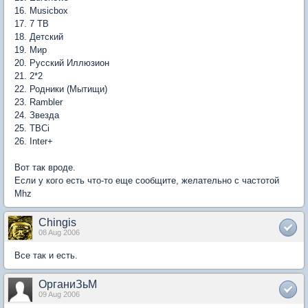
16. Musicbox
17. 7 ТВ
18. Детский
19. Мир
20. Русский Иллюзион
21. 2*2
22. Родники (Мытищи)
23. Rambler
24. Звезда
25. ТВCi
26. Inter+
Вот так вроде.
Если у кого есть что-то еще сообщите, желательно с частотой
Mhz
Chingis
08 Aug 2006
Все так и есть.
ОрганиЗьМ
09 Aug 2006