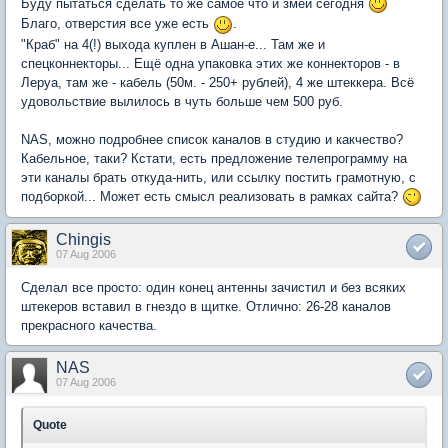
Буду пытаться сделать то же самое что и змей сегодня
Благо, отверстия все уже есть
.
"Краб" на 4(!) выхода куплен в Ашан-е... Там же и
спецконнекторы... Ещё одна упаковка этих же коннекторов - в
Леруа, там же - кабель (50м. - 250+ рублей), 4 же штеккера. Всё
удовольствие вылилось в чуть больше чем 500 руб.
NAS, можно подробнее список каналов в студию и какчество?
Кабельное, таки? Кстати, есть предложение телепрограмму на
эти каналы брать откуда-нить, или ссылку постить грамотную, с
подборкой... Может есть смысл реализовать в рамках сайта?
Chingis
07 Aug 2006
Сделал все просто: один конец антенны зачистил и без всяких
штекеров вставил в гнездо в щитке. Отлично: 26-28 каналов
прекрасного качества.
NAS
07 Aug 2006
Quote