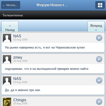
Форум Новостройки
← Мытищи, Сукромка 21
Телеантенна
«
Вперед
Назад
»
NAS
02 Aug 2006
На рынке наверняка есть, я вот на Черкизовском купил
zmey
02 Aug 2006
подозреваю, что и на мытищинской ярмарке можно найти
NAS
03 Aug 2006
Да, да я именно про нее.
Chingis
03 Aug 2006