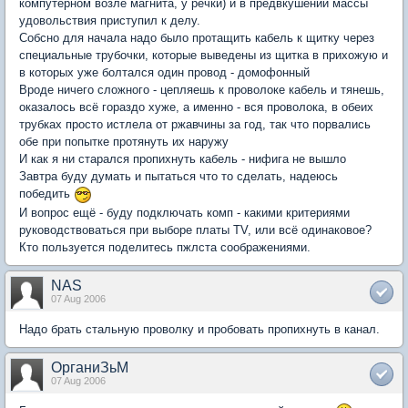
компутерном возле магнита, у речки) и в предвкушении массы
удовольствия приступил к делу.
Собсно для начала надо было протащить кабель к щитку через
специальные трубочки, которые выведены из щитка в прихожую и
в которых уже болтался один провод - домофонный
Вроде ничего сложного - цепляешь к проволоке кабель и тянешь,
оказалось всё гораздо хуже, а именно - вся проволока, в обеих
трубках просто истлела от ржавчины за год, так что порвались
обе при попытке протянуть их наружу
И как я ни старался пропихнуть кабель - нифига не вышло
Завтра буду думать и пытаться что то сделать, надеюсь
победить
И вопрос ещё - буду подключать комп - какими критериями
руководствоваться при выборе платы TV, или всё одинаковое?
Кто пользуется поделитесь пжлста соображениями.
NAS
07 Aug 2006
Надо брать стальную проволку и пробовать пропихнуть в канал.
ОрганиЗьМ
07 Aug 2006