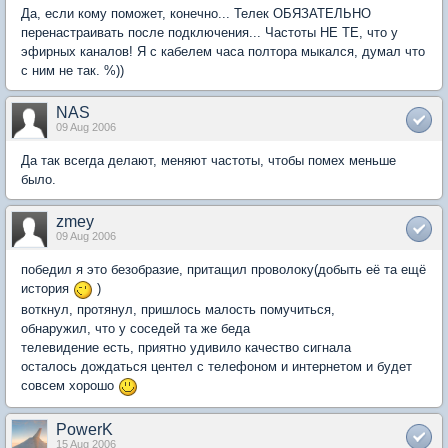
Да, если кому поможет, конечно... Телек ОБЯЗАТЕЛЬНО
перенастраивать после подключения... Частоты НЕ ТЕ, что у
эфирных каналов! Я с кабелем часа полтора мыкался, думал что
с ним не так. %))
NAS
09 Aug 2006
Да так всегда делают, меняют частоты, чтобы помех меньше
было.
zmey
09 Aug 2006
победил я это безобразие, притащил проволоку(добыть её та ещё
история
)
воткнул, протянул, пришлось малость помучиться,
обнаружил, что у соседей та же беда
телевидение есть, приятно удивило качество сигнала
осталось дождаться центел с телефоном и интернетом и будет
совсем хорошо
PowerK
15 Aug 2006