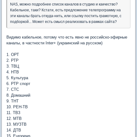
NAS, можно подробнее список каналов в студию и какчество?
Кабельное, таки? Кстати, есть предложение телепрограмму на
эти каналы брать откуда-нить, или ссылку постить грамотную, с
подборкой... Может есть смысл реализовать в рамках сайта?
Видимо кабельное, потому что есть явно не российско-эфирные
каналы, в частности Inter+ (украинский на русском)
1. ОРТ
2. РТР
3. ТВЦ
4. НТВ
5. Культура
6. РТР спорт
7. СТС
8. Домашний
9. ТНТ
10. РЕН-ТВ
11. ТВ3
12. МТВ
13. МУЗТВ
14. ДТВ
15. Euronews