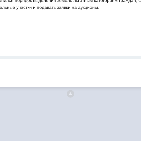
енился порядок выделения земель льготным категориям граждан, с
льные участки и подавать заявки на аукционы.