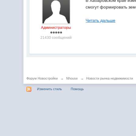
В Хабаровском крае изм
смогут формировать земе
Читать дальше
Администраторы
21430 сообщений
Форум Новостройки
→
Nhouse
→
Новости рынка недвижимости
Изменить стиль
Помощь