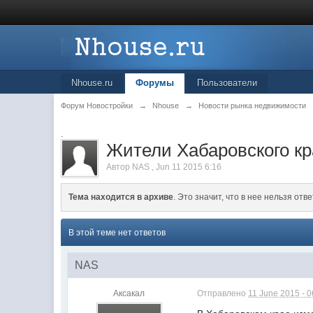
Nhouse.ru
Форумы
Пользователи
Форум Новостройки
→
Nhouse
→
Новости рынка недвижимости
.
Жители Хабаровского кр
Автор
NAS
,
Jun 11 2015 6:16
Тема находится в архиве
. Это значит, что в нее нельзя отве
В этой теме нет ответов
NAS
Аксакал
Отправлено
11 June 2015 - 0