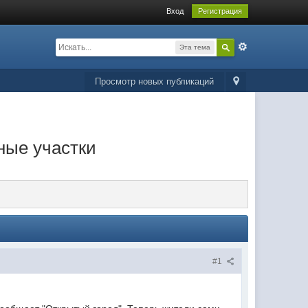
Вход
Регистрация
Эта тема
Просмотр новых публикаций
ные участки
#1