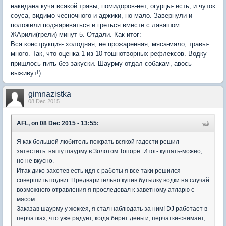
накидана куча всякой травы, помидоров-нет, огурцы- есть, и чуток
соуса, видимо чесночного и аджики, но мало. Завернули и
положили поджариваться и греться вместе с лавашом.
ЖАрили(грели) минут 5. Отдали. Как итог:
Вся конструкция- холодная, не прожаренная, мяса-мало, травы-
много. Так, что оценка 1 из 10 тошнотворных рефлексов. Водку
пришлось пить без закуски. Шаурму отдал собакам, авось
выживут!)
gimnazistka
08 Dec 2015
AFL, on 08 Dec 2015 - 13:55:
Я как большой любитель пожрать всякой гадости решил
затестить нашу шаурму в Золотом Топоре. Итог- кушать-можно,
но не вкусно.
Итак дико захотев есть идя с работы я все таки решился
совершить подвиг. Предварительно купив бутылку водки на случай
возможного отравления я проследовал к заветному атларю с
мясом.
Заказав шаурму у жоккея, я стал наблюдать за ним! DJ работает в
перчатках, что уже радует, когда берет деньги, перчатки-снимает,