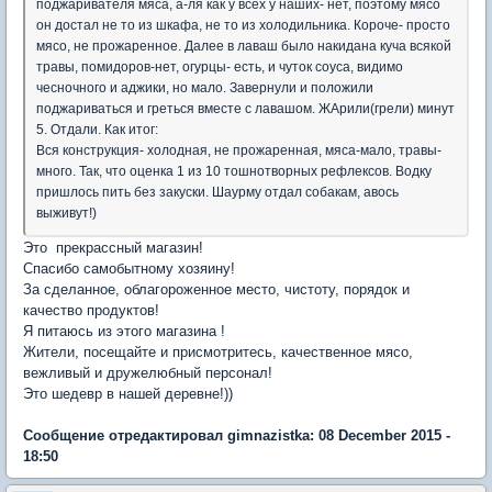
поджаривателя мяса, а-ля как у всех у наших- нет, поэтому мясо
он достал не то из шкафа, не то из холодильника. Короче- просто
мясо, не прожаренное. Далее в лаваш было накидана куча всякой
травы, помидоров-нет, огурцы- есть, и чуток соуса, видимо
чесночного и аджики, но мало. Завернули и положили
поджариваться и греться вместе с лавашом. ЖАрили(грели) минут
5. Отдали. Как итог:
Вся конструкция- холодная, не прожаренная, мяса-мало, травы-
много. Так, что оценка 1 из 10 тошнотворных рефлексов. Водку
пришлось пить без закуски. Шаурму отдал собакам, авось
выживут!)
Это прекрассный магазин!
Спасибо самобытному хозяину!
За сделанное, облагороженное место, чистоту, порядок и
качество продуктов!
Я питаюсь из этого магазина !
Жители, посещайте и присмотритесь, качественное мясо,
вежливый и дружелюбный персонал!
Это шедевр в нашей деревне!))
Сообщение отредактировал gimnazistka: 08 December 2015 -
18:50