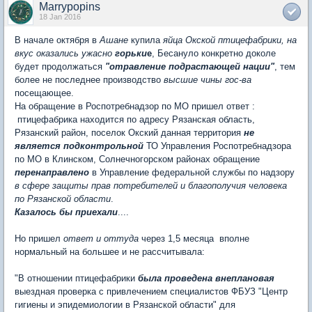
Marrypopins
18 Jan 2016
В начале октября в
Ашане
купила
яйца Окской птицефабрики, на
вкус оказались ужасно
горьки
е
, Бесануло конкретно доколе
будет продолжаться
"отравление подрастающей нации"
, тем
более не последнее производство
высшие чины гос-ва
посещающее.
На обращение в Роспотребнадзор по МО пришел ответ :
птицефабрика находится по адресу Рязанская область,
Рязанский район, поселок Окский данная территория
не
является подконтрольной
ТО Управления Роспотребнадзора
по МО в Клинском, Солнечногорском районах обращение
перенаправлено
в Управление федеральной службы по надзору
в сфере защиты прав потребителей и благополучия человека
по Рязанской области
.
Казалось бы приехали
....
Но пришел
ответ и оттуда
через 1,5 месяца вполне
нормальный на большее и не рассчитывала:
"В отношении птицефабрики
была проведена внеплановая
выездная проверка с привлечением специалистов ФБУЗ "Центр
гигиены и эпидемиологии в Рязанской области" для