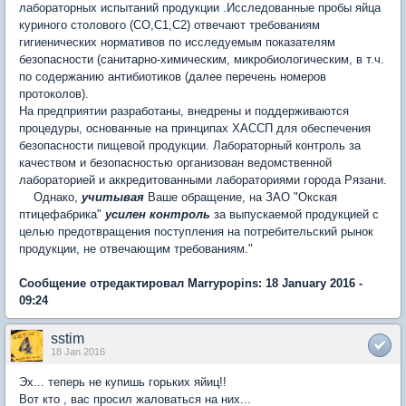
лабораторных испытаний продукции .Исследованные пробы яйца
куриного столового (СО,С1,С2) отвечают требованиям
гигиенических нормативов по исследуемым показателям
безопасности (санитарно-химическим, микробиологическим, в т.ч.
по содержанию антибиотиков (далее перечень номеров
протоколов).
На предприятии разработаны, внедрены и поддерживаются
процедуры, основанные на принципах ХАССП для обеспечения
безопасности пищевой продукции. Лабораторный контроль за
качеством и безопасностью организован ведомственной
лабораторией и аккредитованными лабораториями города Рязани.
Однако,
учитывая
Ваше обращение, на ЗАО "Окская
птицефабрика"
усилен контроль
за выпускаемой продукцией с
целью предотвращения поступления на потребительский рынок
продукции, не отвечающим требованиям."
Сообщение отредактировал Marrypopins: 18 January 2016 -
09:24
sstim
18 Jan 2016
Эх... теперь не купишь горьких яйиц!!
Вот кто , вас просил жаловаться на них...