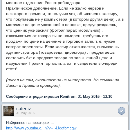
местное отделение Роспотребнадзора.
Практическое дополнение. Если не жалко нервов и
некоторого времени, то получив чек, объясняешь кассиру,
что покупаешь не у компьютера (в котором другая цена) , а в
магазине по цене указанной в ценнике, предупреждаешь,
что ценник уже заснят (фотоаппарат, мобильник) ,
отказываться от товара ты не намерен, требуешь его
продажи по цене на ценнике в торговом зале, т. е. нужен
возврат переплаты. Если кассир отказывается, вызываешь
администратора (товароведа, директора) , предлагаешь
составить Акт о продаже товара по завышенной цене и
нарушении Правил торговли, а вот и свидетели в очереди
стоят!
(писал не сам, скопипастил из интернета. Но ссылки на
Закон и Правила проверил).
Сообщение отредактировал Renitron: 31 May 2016 - 13:10
caterliz
31 May 2016
Найденное на просторах ...
http://www.youtube.c...h?v=_4Jqdfbmcqw