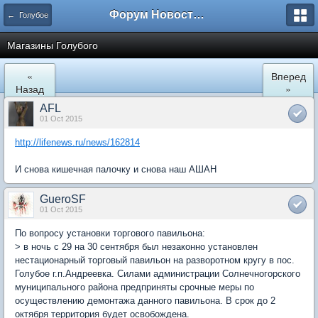
Форум Новостройки
← Голубое
Магазины Голубого
«
Вперед
Назад
»
AFL
01 Oct 2015
http://lifenews.ru/news/162814
И снова кишечная палочку и снова наш АШАН
GueroSF
01 Oct 2015
По вопросу установки торгового павильона:
> в ночь с 29 на 30 сентября был незаконно установлен
нестационарный торговый павильон на разворотном кругу в пос.
Голубое г.п.Андреевка. Силами администрации Солнечногорского
муниципального района предприняты срочные меры по
осуществлению демонтажа данного павильона. В срок до 2
октября территория будет освобождена.