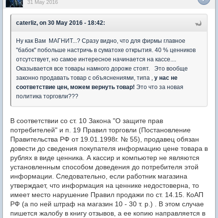
31 May 2016
caterliz, on 30 May 2016 - 18:42:
Ну как Вам МАГНИТ...? Сразу видно, что для фирмы главное
"бабок" побольше настричь в суматохе открытия. 40 % ценников
отсутствует, но самое интересное начинается на кассе....
Оказывается все товары намного дороже стоят. Это вообще
законно продавать товар с объяснениями, типа ,
у нас не
соответствие цен, можем вернуть товар!
Это что за новая
политика торговли???
В соответствии со ст. 10 Закона "О защите прав
потребителей" и п. 19 Правил торговли (Постановление
Правительства РФ от 19.01.1998г. № 55), продавец обязан
довести до сведения покупателя информацию цене товара в
рублях в виде ценника. А кассир и компьютер не являются
установленным способом доведения до потребителя этой
информации. Следовательно, если работник магазина
утверждает, что информация на ценнике недостоверна, то
имеет место нарушение Правил продажи по ст. 14.15. КоАП
РФ (а по ней штраф на магазин 10 - 30 т. р.) . В этом случае
пишется жалобу в книгу отзывов, а ее копию направляется в