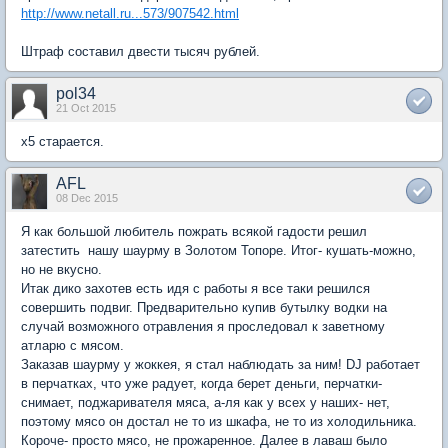
http://www.netall.ru...573/907542.html
Штраф составил двести тысяч рублей.
pol34
21 Oct 2015
х5 старается.
AFL
08 Dec 2015
Я как большой любитель пожрать всякой гадости решил
затестить нашу шаурму в Золотом Топоре. Итог- кушать-можно,
но не вкусно.
Итак дико захотев есть идя с работы я все таки решился
совершить подвиг. Предварительно купив бутылку водки на
случай возможного отравления я проследовал к заветному
атларю с мясом.
Заказав шаурму у жоккея, я стал наблюдать за ним! DJ работает
в перчатках, что уже радует, когда берет деньги, перчатки-
снимает, поджаривателя мяса, а-ля как у всех у наших- нет,
поэтому мясо он достал не то из шкафа, не то из холодильника.
Короче- просто мясо, не прожаренное. Далее в лаваш было