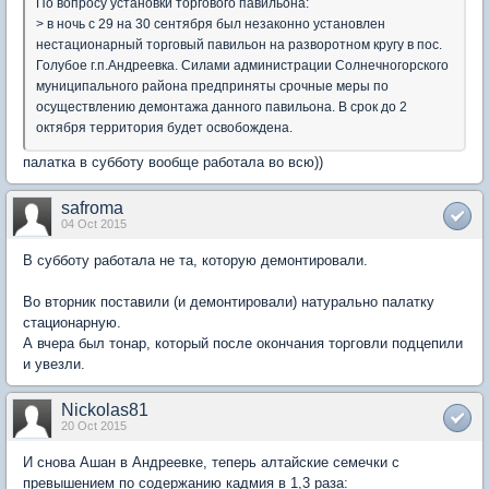
По вопросу установки торгового павильона:
> в ночь с 29 на 30 сентября был незаконно установлен
нестационарный торговый павильон на разворотном кругу в пос.
Голубое г.п.Андреевка. Силами администрации Солнечногорского
муниципального района предприняты срочные меры по
осуществлению демонтажа данного павильона. В срок до 2
октября территория будет освобождена.
палатка в субботу вообще работала во всю))
safroma
04 Oct 2015
В субботу работала не та, которую демонтировали.
Во вторник поставили (и демонтировали) натурально палатку
стационарную.
А вчера был тонар, который после окончания торговли подцепили
и увезли.
Nickolas81
20 Oct 2015
И снова Ашан в Андреевке, теперь алтайские семечки с
превышением по содержанию кадмия в 1,3 раза: