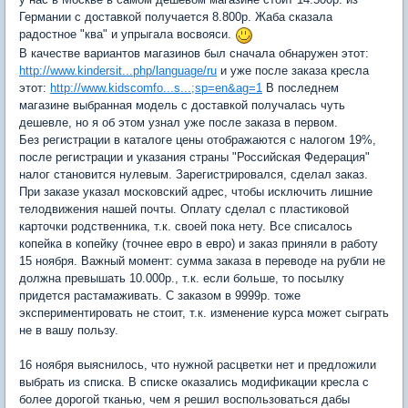
Германии с доставкой получается 8.800р. Жаба сказала
радостное "ква" и упрыгала восвояси.
В качестве вариантов магазинов был сначала обнаружен этот:
http://www.kindersit...php/language/ru
и уже после заказа кресла
этот:
http://www.kidscomfo...s...;sp=en&ag=1
В последнем
магазине выбранная модель с доставкой получалась чуть
дешевле, но я об этом узнал уже после заказа в первом.
Без регистрации в каталоге цены отображаются с налогом 19%,
после регистрации и указания страны "Российская Федерация"
налог становится нулевым. Зарегистрировался, сделал заказ.
При заказе указал московский адрес, чтобы исключить лишние
телодвижения нашей почты. Оплату сделал с пластиковой
карточки родственника, т.к. своей пока нету. Все списалось
копейка в копейку (точнее евро в евро) и заказ приняли в работу
15 ноября. Важный момент: сумма заказа в переводе на рубли не
должна превышать 10.000р., т.к. если больше, то посылку
придется растамаживать. С заказом в 9999р. тоже
экспериментировать не стоит, т.к. изменение курса может сыграть
не в вашу пользу.
16 ноября выяснилось, что нужной расцветки нет и предложили
выбрать из списка. В списке оказались модификации кресла с
более дорогой тканью, чем я решил воспользоваться дабы