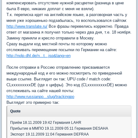
компенсировать отсутствие нужной расцветки (разница в цене
была 8 евро, никаких доплат с меня не взяли).
Т.к. переписка идет на английском языке, а разговорная часть у
меня уже хорошенько подзабылась, то воспользовался сайтом:
http://www.translate.ru/
Все фразы перевелись корректно. Правда
ответ от магазина я получил только через два дня, т.е. 18 ноября.
Замену приняли и кресло отправили в Москву.
Сразу выдали код местной почты по которому можно
отслеживать перемещение посылки по Германии на сайте:
http://nolp.dhl.de/n...t...jsp&lang=en
После отправки в Россию отправлению присваивается
международный код и его можно посмотреть по приведенной
выше ссылке. Выглядит он так: UPU code / match code:
CLxxxxxxxxxDE (где х цифры). Это код (CLxxxxxxxxxDE) можно
отслеживать на сайте нашей почты:
http://www.russianpo...slug/trackingpo
Выглядит это примерно так:
Quote
Приём 18.11.2009 19:42 Германия LAHR
Прибытие в ММПО 19.11.2009 05:11 Германия DESAHA
Экспорт 19.11.2009 11:04 Германия DEFRAA