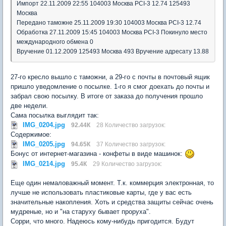
Импорт 22.11.2009 22:55 104003 Москва PCI-3 12.74 125493
Москва
Передано таможне 25.11.2009 19:30 104003 Москва PCI-3 12.74
Обработка 27.11.2009 15:45 104003 Москва PCI-3 Покинуло место
международного обмена 0
Вручение 01.12.2009 125493 Москва 493 Вручение адресату 13.88
27-го кресло вышло с таможни, а 29-го с почты в почтовый ящик
пришло уведомление о посылке. 1-го я смог доехать до почты и
забрал свою посылку. В итоге от заказа до получения прошло
две недели.
Сама посылка выглядит так:
IMG_0204.jpg
92.44К
28 Количество загрузок:
Содержимое:
IMG_0205.jpg
94.65К
37 Количество загрузок:
Бонус от интернет-магазина - конфеты в виде машинок:
IMG_0214.jpg
95.4К
29 Количество загрузок:
Еще один немаловажный момент. Т.к. коммерция электронная, то
лучше не использовать пластиковые карты, где у вас есть
значительные накопления. Хоть и средства защиты сейчас очень
мудреные, но и "на старуху бывает проруха".
Сорри, что много. Надеюсь кому-нибудь пригодится. Будут