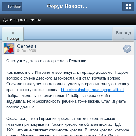
Форум Новостройки
← Голубое
Дети - цветы жизни
«
Вперед
Назад
»
Сегреич
04 Dec 2009
О покупке детского автокресла в Германии.
Как известно в Интернете все покупать гораздо дешевле. Назрел
вопрос о смене детского автокресла и я стал изучать вопрос.
Сначала наткнулся на довольно удобную сравнительную таблицу
краш-тестов детских кресел:
http://kreslashop.ru/auxpage_alltest
Выбрал модель, но елки-палки 14.500р. за кресло жаба
задушила, но и безопасность ребенка тоже важна. Стал изучать
вопрос дальше.
Оказалось, что в Германии кресла стоят дешевле и самое
главное при покупке из России кресло не облагаеться их НДС
19%, что еще снижает стоимость кресла. В итоге кресло, которое
у нас в Москве в самом дешевом магазине стоит 14.500р. из