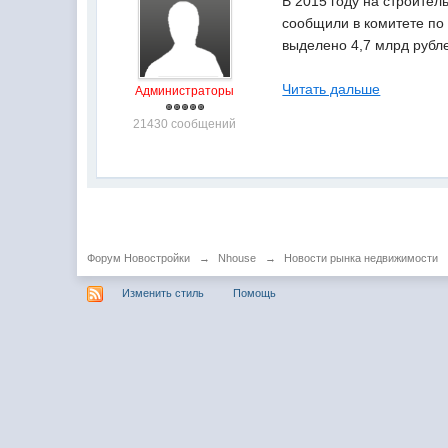
В 2015 году на строител
сообщили в комитете по 
выделено 4,7 млрд рубл
Читать дальше
Администраторы
21430 сообщений
Форум Новостройки
→
Nhouse
→
Новости рынка недвижимости
Изменить стиль
Помощь