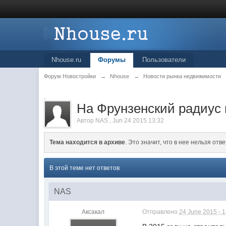
Nhouse.ru
Форумы
Пользователи
Форум Новостройки
→
Nhouse
→
Новости рынка недвижимости
.
На Фрунзенский радиус 
Автор
NAS
,
Jun 24 2015 13:32
Тема находится в архиве
. Это значит, что в нее нельзя отве
В этой теме нет ответов
NAS
Аксакал
Отправлено
24 June 2015 - 