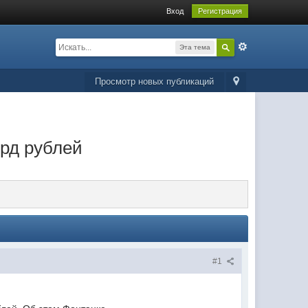
Вход
Регистрация
Эта тема
Просмотр новых публикаций
лрд рублей
#1