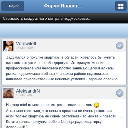
Форум Новостройки
← Подмосковье
Стоимость квадратного метра в подмосковье:...
Vorowiloff
18 Mar 2008
Задумался о покупке квартиры в области: хотелось бы купить
однокомнатную и не особо дорогую. Интерисует мнение
профессионала или человека плотно занимающегося ализом
рынка недвижимости области: в каком районе подмоскоья
наиболее привлекательные ценовые условия - заранее спасибо!
AleksandrN
19 Mar 2008
На map.miel.ru можно посмотреть - если не в лом
А так мне кажеться, что цены в среднем не очень розняться -
если толкьо квартира не совем отстойная - то может и повести ....
Кстати колега прикупил себе в Солнцеграде квартирку -
довольный )