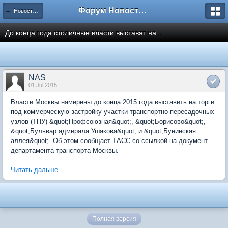
Форум Новостройки
← Новости рынка недвижимости
До конца года столичные власти выставят на...
NAS
01 Jul 2015
Власти Москвы намерены до конца 2015 года выставить на торги
под коммерческую застройку участки транспортно-пересадочных
узлов (ТПУ) &quot;Профсоюзная&quot;, &quot;Борисово&quot;,
&quot;Бульвар адмирала Ушакова&quot; и &quot;Бунинская
аллея&quot;. Об этом сообщает ТАСС со ссылкой на документ
департамента транспорта Москвы.
Читать дальше
Полная версия