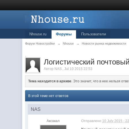
Nhouse.ru
Форумы
Пользователи
Форум Новостройки
→
Nhouse
→
Новости рынка недвижимости
.
Логистический почтовый 
Автор
NAS
,
Jul 10 2015 22:53
Тема находится в архиве
. Это значит, что в нее нельзя отве
В этой теме нет ответов
NAS
Аксакал
Отправлено
10 July 2015 - 2