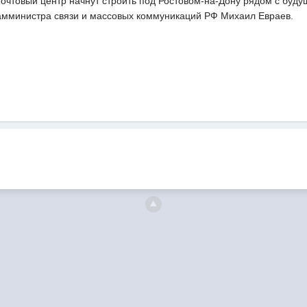
почтовый центр начнут строить под Ростовом-на-Дону рядом с буду
мминистра связи и массовых коммуникаций РФ Михаил Евраев.