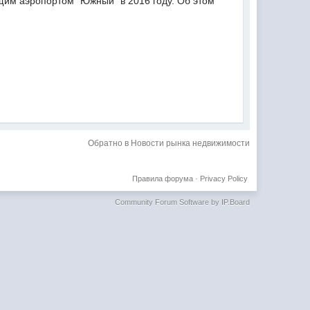
щим аэропортом "Южный" в 2016 году. Об этом
Обратно в Новости рынка недвижимости
Правила форума
·
Privacy Policy
Community Forum Software by IP.Board