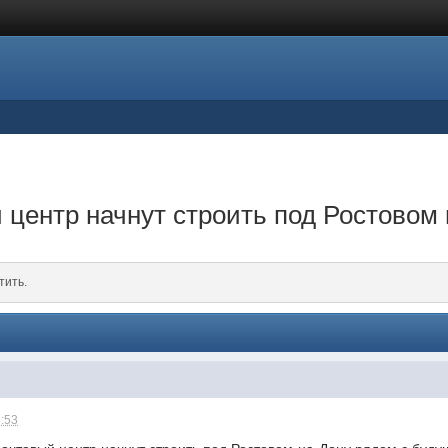
центр начнут строить под Ростовом 
тить.
2:53