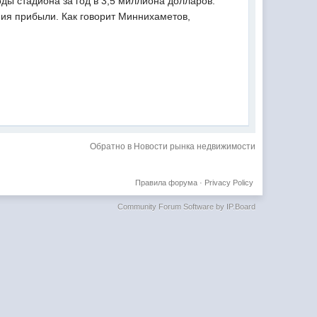
ы стадиона за год в 3,5 миллиона долларов.
ния прибыли. Как говорит Миннихаметов,
Обратно в Новости рынка недвижимости
Правила форума
·
Privacy Policy
Community Forum Software by IP.Board