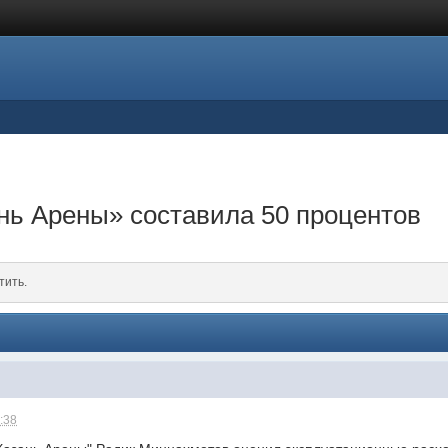
нь Арены» составила 50 процентов
тить.
1:38