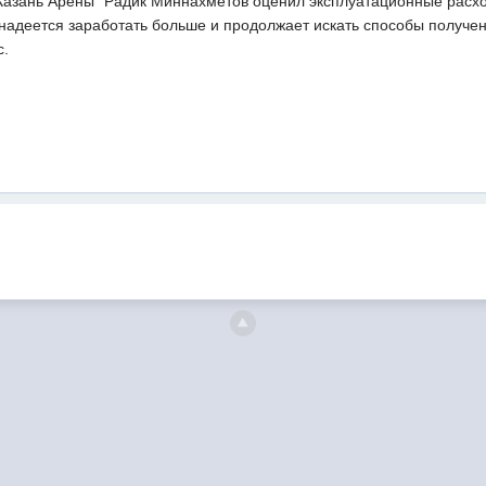
Казань Арены" Радик Миннахметов оценил эксплуатационные расход
 надеется заработать больше и продолжает искать способы получе
с.