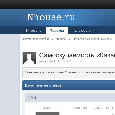
Nhouse.ru
Форумы
Пользователи
Форум Новостройки
→
Nhouse
→
Новости рынка недвижимости
.
Самоокупаемость «Каза
Автор
NAS
,
Jul 12 2015 11:38
Тема находится в архиве
. Это значит, что в нее нельзя отве
В этой теме нет ответов
NAS
Аксакал
Отправлено
12 July 2015 - 1