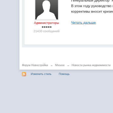
Генеральный директор "
В этом году руководство
коррективы вносит кризи
Читать дальше
Администраторы
21430 сообщений
Форум Новостройки
→
Nhouse
→
Новости рынка недвижимости
Изменить стиль
Помощь