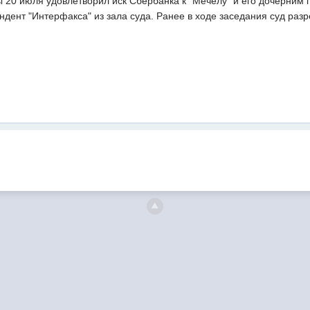
 20 июля удовлетворил иск Сбербанка к "Мечелу" и его дочерним 
дент "Интерфакса" из зала суда. Ранее в ходе заседания суд раз