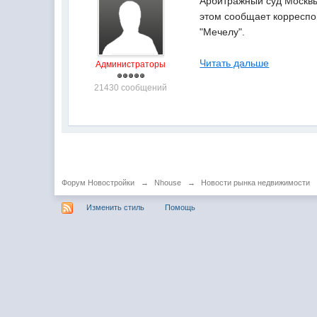
Арбитражный суд Москвы
этом сообщает корреспон
"Мечелу".
Читать дальше
Администраторы
21430 сообщений
Форум Новостройки
→
Nhouse
→
Новости рынка недвижимости
Изменить стиль
Помощь