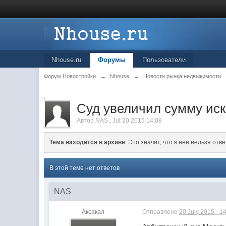
Nhouse.ru
Форумы
Пользователи
Форум Новостройки
→
Nhouse
→
Новости рынка недвижимости
.
Суд увеличил сумму иск
Автор
NAS
,
Jul 20 2015 14:08
Тема находится в архиве
. Это значит, что в нее нельзя отве
В этой теме нет ответов
NAS
Аксакал
Отправлено
20 July 2015 - 1