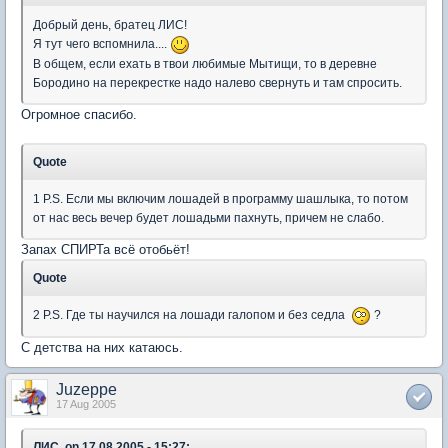
Добрый день, братец ЛИС!
Я тут чего вспомнила....
В общем, если ехать в твои любимые Мытищи, то в деревне
Бородино на перекрестке надо налево свернуть и там спросить.
Огромное спасибо.
Quote
1 P.S. Если мы включим лошадей в программу шашлыка, то потом
от нас весь вечер будет лошадьми пахнуть, причем не слабо.
Запах СПИРТа всё отобьёт!
Quote
2 P.S. Где ты научился на лошади галопом и без седла
?
С детства на них катаюсь.
Juzeppe
17 Aug 2005
ЛИС, on 17.08.2005 - 15:27: