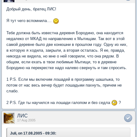
Добрый день, братец ЛИС!
Я тут чего вспомнила....
Тебе должна быть известна деревня Бородино, она находится
недалеко от МКАД по направлению к Мытищам. Так вот в этой
самой деревне было две конюшни в прошлом году. Одну из них,
в которую я ходила, закрыли, а вторая осталась. Я ее, правда,
никогда не видела, но мне о ней говорили, что она рядом. В
общем, если ехать в твои любимые Мытищи, то в деревне
Бородино на перекрестке надо налево свернуть и там спросить.
1 P.S. Если мы включим лошадей в программу шашлыка, то
потом от нас весь вечер будет лошадьми пахнуть, причем не
слабо.
2 P.S. Где ты научился на лошади галопом и без седла
?
ЛИС
17 Aug 2005
Juli, on 17.08.2005 - 09:30: