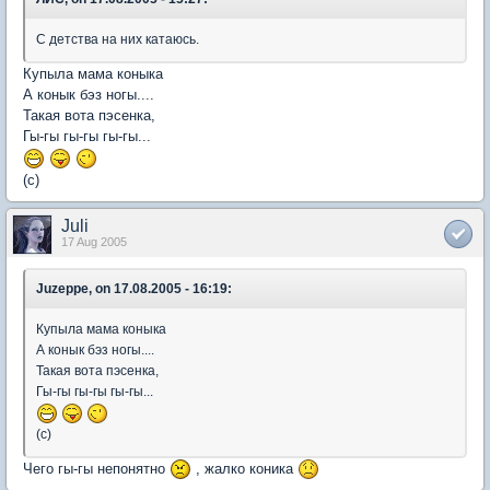
С детства на них катаюсь.
Купыла мама коныка
А конык бэз ногы....
Такая вота пэсенка,
Гы-гы гы-гы гы-гы...
(с)
Juli
17 Aug 2005
Juzeppe, on 17.08.2005 - 16:19:
Купыла мама коныка
А конык бэз ногы....
Такая вота пэсенка,
Гы-гы гы-гы гы-гы...
(с)
Чего гы-гы непонятно
, жалко коника