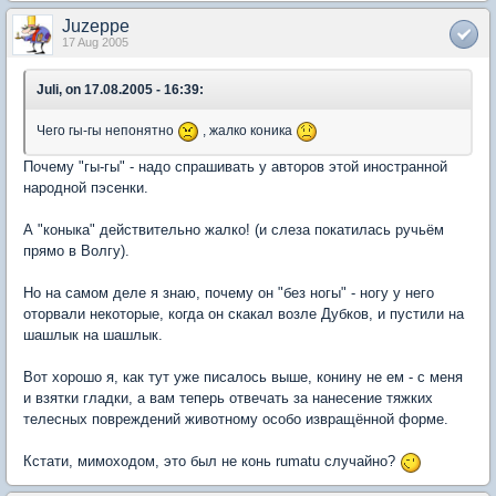
Juzeppe
17 Aug 2005
Juli, on 17.08.2005 - 16:39:
Чего гы-гы непонятно
, жалко коника
Почему "гы-гы" - надо спрашивать у авторов этой иностранной
народной пэсенки.
А "коныка" действительно жалко! (и слеза покатилась ручьём
прямо в Волгу).
Но на самом деле я знаю, почему он "без ногы" - ногу у него
оторвали некоторые, когда он скакал возле Дубков, и пустили на
шашлык на шашлык.
Вот хорошо я, как тут уже писалось выше, конину не ем - с меня
и взятки гладки, а вам теперь отвечать за нанесение тяжких
телесных повреждений животному особо извращённой форме.
Кстати, мимоходом, это был не конь rumatu случайно?