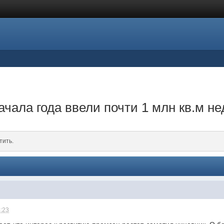
ачала года ввели почти 1 млн кв.м н
тить.
4:23