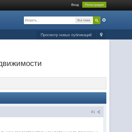
Вход
Регистрация
Эта тема
Просмотр новых публикаций
едвижимости
#1