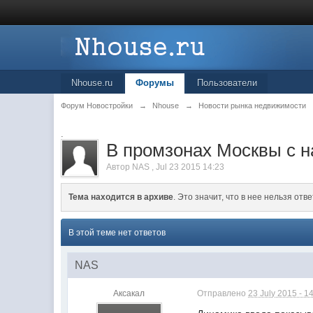
Nhouse.ru
Форумы
Пользователи
Форум Новостройки
→
Nhouse
→
Новости рынка недвижимости
.
В промзонах Москвы с н
Автор
NAS
,
Jul 23 2015 14:23
Тема находится в архиве
. Это значит, что в нее нельзя отве
В этой теме нет ответов
NAS
Аксакал
Отправлено
23 July 2015 - 1