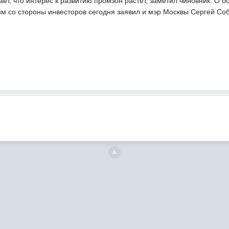
ет, что интерес к развитию промзон растет, заметил чиновник. О
им со стороны инвесторов сегодня заявил и мэр Москвы Сергей Со