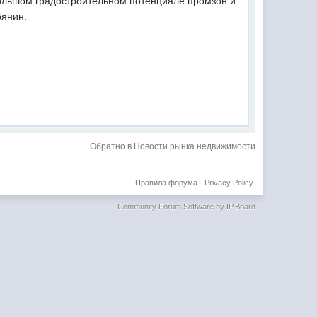
 большом градостроительном потенциале промзон и
бянин.
Обратно в Новости рынка недвижимости
Правила форума
·
Privacy Policy
Community Forum Software by IP.Board