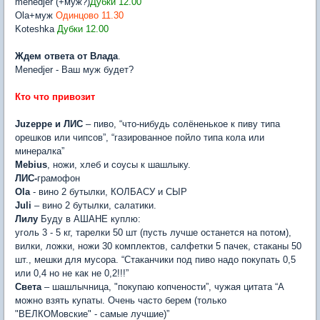
menedjer (+муж?)
Дубки 12.00
Ola+муж
Одинцово 11.30
Koteshka
Дубки 12.00
Ждем ответа от Влада
.
Menedjer - Ваш муж будет?
Кто что привозит
Juzeppe и ЛИС
– пиво, “что-нибудь солёненькое к пиву типа
орешков или чипсов”, “газированное пойло типа кола или
минералка”
Mebius
, ножи, хлеб и соусы к шашлыку.
ЛИС-
грамофон
Ola
- вино 2 бутылки, КОЛБАСУ и СЫР
Juli
– вино 2 бутылки, салатики.
Лилу
Буду в АШАНЕ куплю:
уголь 3 - 5 кг, тарелки 50 шт (пусть лучше останется на потом),
вилки, ложки, ножи 30 комплектов, салфетки 5 пачек, стаканы 50
шт., мешки для мусора. “Стаканчики под пиво надо покупать 0,5
или 0,4 но не как не 0,2!!!”
Света
– шашлычница, "покупаю копчености”, чужая цитата “А
можно взять купаты. Очень часто берем (только
"ВЕЛКОМовские" - самые лучшие)”