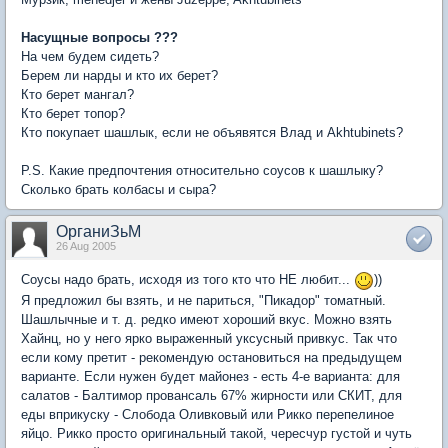
Насущные вопросы ???
На чем будем сидеть?
Берем ли нарды и кто их берет?
Кто берет мангал?
Кто берет топор?
Кто покупает шашлык, если не объявятся Влад и Akhtubinets?
P.S. Какие предпочтения относительно соусов к шашлыку?
Сколько брать колбасы и сыра?
ОрганиЗьМ
26 Aug 2005
Соусы надо брать, исходя из того кто что НЕ любит...
))
Я предложил бы взять, и не париться, "Пикадор" томатный.
Шашлычные и т. д. редко имеют хороший вкус. Можно взять
Хайнц, но у него ярко выраженный уксусный привкус. Так что
если кому претит - рекомендую остановиться на предыдущем
варианте. Если нужен будет майонез - есть 4-е варианта: для
салатов - Балтимор провансаль 67% жирности или СКИТ, для
еды вприкуску - Слобода Оливковый или Рикко перепелиное
яйцо. Рикко просто оригинальный такой, чересчур густой и чуть