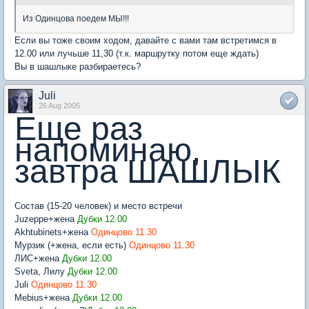
Из Одинцова поедем МЫ!!!
Если вы тоже своим ходом, давайте с вами там встретимся в
12.00 или лучьше 11,30 (т.к. маршрутку потом еще ждать)
Вы в шашлыке разбираетесь?
Juli
26 Aug 2005
Еще раз
напоминаю,
завтра ШАШЛЫК
Состав (15-20 человек) и место встречи
Juzeppe+жена
Дубки 12.00
Akhtubinets+жена
Одинцово 11.30
Мурзик (+жена, если есть)
Одинцово 11.30
ЛИС+жена
Дубки 12.00
Sveta, Лилу
Дубки 12.00
Juli
Одинцово 11.30
Mebius+жена
Дубки 12.00