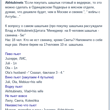
Akhtubinets
“Если покупать шашлык готовый в ведерках, то это
можно сделать в Одинцовском Подворье в мясном отделе,
думаю, что дешевле будет, чем в Москве и свежее.”, “ воблы с
Ахтубы...”
К вопросу о самом шашлыке (про покупку шашлыка рассуждали
Влад и Akhtubinets)Цитата “Менеджер: на 8 человек:шашлык -
свинина - 5кг”
Нас 18 чел. Кто не ест свинину, кроме Светы? Напомните о себе
еще раз. Иначе берем на 17человек 10 кг. шашлыка.
Пиво пьют
Juzeppe, ЛИС,
Juli - 1л
Ola – 1л
Ola’s husband –“ Сказал, баклахи 3 - 4.”
Вино пьют (закупаем 4 бутылки)
Juli, Ola, Mebius+his wife
Водку пьют
Akhtubinets, Vlad+his wife
Не пьют вовсе
Лилу, Света, Koteshka
Неизвестно что пьют
Мурзик, menedjer и жены Juzeppe, Akhtubinets