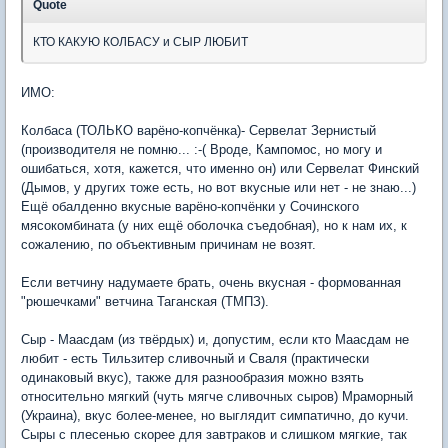
Quote
КТО КАКУЮ КОЛБАСУ и СЫР ЛЮБИТ
ИМО:
Колбаса (ТОЛЬКО варёно-копчёнка)- Сервелат Зернистый
(производителя не помню... :-( Вроде, Кампомос, но могу и
ошибаться, хотя, кажется, что именно он) или Сервелат Финский
(Дымов, у других тоже есть, но вот вкусные или нет - не знаю...)
Ещё обалденно вкусные варёно-копчёнки у Сочинского
мясокомбината (у них ещё оболочка съедобная), но к нам их, к
сожалению, по объективным причинам не возят.
Если ветчину надумаете брать, очень вкусная - формованная
"рюшечками" ветчина Таганская (ТМПЗ).
Сыр - Маасдам (из твёрдых) и, допустим, если кто Маасдам не
любит - есть Тильзитер сливочный и Сваля (практически
одинаковый вкус), также для разнообразия можно взять
относительно мягкий (чуть мягче сливочных сыров) Мраморный
(Украина), вкус более-менее, но выглядит симпатично, до кучи.
Сыры с плесенью скорее для завтраков и слишком мягкие, так