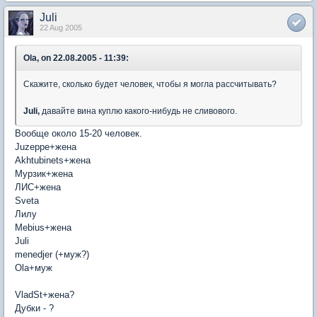
Juli
22 Aug 2005
Ola, on 22.08.2005 - 11:39:
Скажите, сколько будет человек, чтобы я могла рассчитывать?
Juli,
давайте вина куплю какого-нибудь не сливового.
Вообще около 15-20 человек.
Juzeppe+жена
Akhtubinets+жена
Мурзик+жена
ЛИС+жена
Sveta
Лилу
Mebius+жена
Juli
menedjer (+муж?)
Ola+муж
VladSt+жена?
Дубки - ?