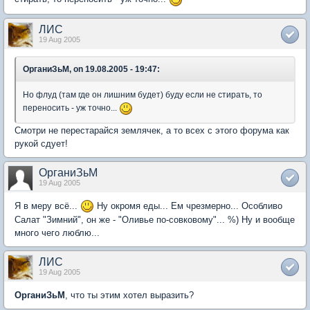
ЛИС
19 Aug 2005
ОрганиЗьМ, on 19.08.2005 - 19:47:
Но флуд (там где он лишним будет) буду если не стирать, то
переносить - уж точно...
Смотри не перестарайся землячек, а то всех с этого форума как
рукой сдует!
ОрганиЗьМ
19 Aug 2005
Я в меру всё...
Ну окромя еды... Ем чрезмерно... Особливо
Салат "Зимний", он же - "Оливье по-совковому"... %) Ну и вообще
много чего люблю...
ЛИС
19 Aug 2005
ОрганиЗьМ
, что ты этим хотел выразить?