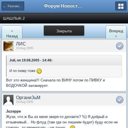
Форум Новостройки
← Разговоры обо всем
ШАШЛЫК-2
«
Закрыта
Вперед
Назад
»
ЛИС
19 Aug 2005
Juli, on 19.08.2005 - 14:46:
И по пивку тоже
Вот это женщина!!! Сначала по ВИНУ потом по ПИВКУ и
ВОДОЧКОЙ залакирует.
ОрганиЗьМ
19 Aug 2005
Juzeppe
Жузи, что ж Вы из меня зверя-то делаете? %) Я добрый и
отзывчивый... Но флуд (там где он лишним будет) буду если не
стирать, то переносить - уж точно...