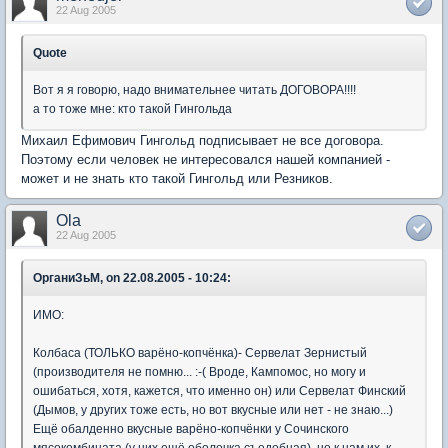
22 Aug 2005
Quote
Вот я я говорю, надо внимательнее читать ДОГОВОРА!!!!
а то тоже мне: кто такой Гингольда
Михаил Ефимович Гингольд подписывает не все договора.
Поэтому если человек не интересовался нашей компанией -
может и не знать кто такой Гингольд или Резников.
Ola
22 Aug 2005
ОрганиЗьМ, on 22.08.2005 - 10:24:
ИМО:
Колбаса (ТОЛЬКО варёно-копчёнка)- Сервелат Зернистый
(производителя не помню... :-( Вроде, Кампомос, но могу и
ошибаться, хотя, кажется, что именно он) или Сервелат Финский
(Дымов, у других тоже есть, но вот вкусные или нет - не знаю...)
Ещё обалденно вкусные варёно-копчёнки у Сочинского