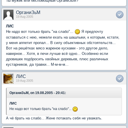
Ты мужик или беспомощный ОрганиЗьМ?
ОрганиЗьМ
19 Aug 2005
ЛИС
Не надо вот только брать "на слабо"...
Я предпочту
оставаться с нею, нежели ехать на шашлыки, к которым, кстати,
у меня аппетит пропал... В силу объективных обстоятельств...
Вот на решётках мясо жареное кусками - это другое дело,
наверное... Хотя, в печи лучше всё одно... Особенно если
дровишек подбросить хвойных деревьев, плюс различных
кустарников, да травки... М-м-м-м...
ЛИС
19 Aug 2005
ОрганиЗьМ, on 19.08.2005 - 20:41:
ЛИС
Не надо вот только брать "на слабо"...
А чё брать на слабо... Жене потакать себя не уважать.