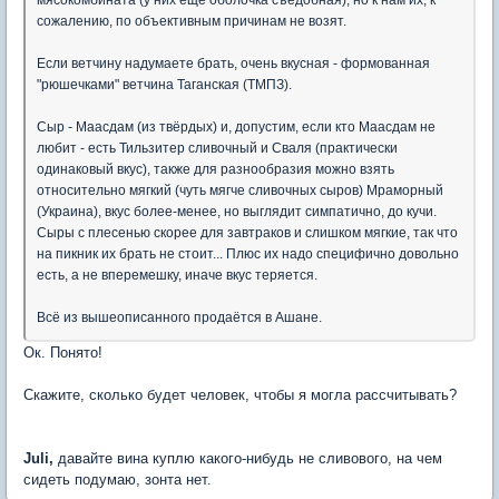
мясокомбината (у них ещё оболочка съедобная), но к нам их, к
сожалению, по объективным причинам не возят.
Если ветчину надумаете брать, очень вкусная - формованная
"рюшечками" ветчина Таганская (ТМПЗ).
Сыр - Маасдам (из твёрдых) и, допустим, если кто Маасдам не
любит - есть Тильзитер сливочный и Сваля (практически
одинаковый вкус), также для разнообразия можно взять
относительно мягкий (чуть мягче сливочных сыров) Мраморный
(Украина), вкус более-менее, но выглядит симпатично, до кучи.
Сыры с плесенью скорее для завтраков и слишком мягкие, так что
на пикник их брать не стоит... Плюс их надо специфично довольно
есть, а не вперемешку, иначе вкус теряется.
Всё из вышеописанного продаётся в Ашане.
Ок. Понято!
Скажите, сколько будет человек, чтобы я могла рассчитывать?
Juli,
давайте вина куплю какого-нибудь не сливового, на чем
сидеть подумаю, зонта нет.