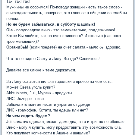
Так! так! так!
Мужчины не ссоримся! По-поводу женщин - есть такое слово -
снисходительность, наверное, это главное в общении со слабым
полом.
Но не будем забываться, в субботу шашлык!
Ola
- полусладкое вино - это замечательно, поддерживаю!
Какое Вы любите, как на счет сливового? И сколько (нас пока
трое желающих)?
ОрганиЗьМ
(если поедете) на счет салата - было бы здорово.
Что то не видно Свету и Лилу. Вы где? Озовитесь!
Давайте все ближе к теме держаться.
За Лилу остаются вильки тарельки и прочее на чем есть.
Может Света уголь купит?
Akhtubinets, Juli, Мурзик - продукты.
ЛИС, Juzeppe - пиво
Забыла кто мангал несет и укрытие от дождя
ЛИС - грамофон. Кстати, ты едешь или нет?
На чем сидеть будем?
Juli салатик сделает, может даже два, а то и три, но не обещаю.
Вино - могу я купить, могу предоставить эту возможность Ola.
Кто покупает копчености в Ашане и шашлык?