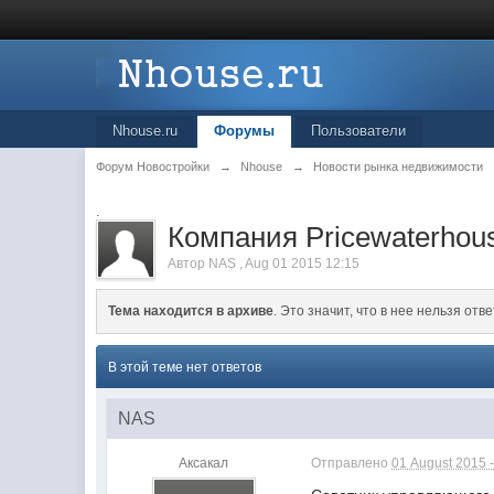
Nhouse.ru
Форумы
Пользователи
Форум Новостройки
→
Nhouse
→
Новости рынка недвижимости
.
Компания Pricewaterhou
Автор
NAS
,
Aug 01 2015 12:15
Тема находится в архиве
. Это значит, что в нее нельзя отве
В этой теме нет ответов
NAS
Аксакал
Отправлено
01 August 2015 -