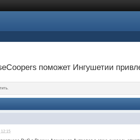
seCoopers поможет Ингушетии привл
тить.
 12:15