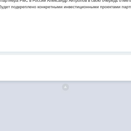
партнера PwC в России Александр Антропов в свою очередь отмети
будет подкреплено конкретными инвестиционными проектами пар