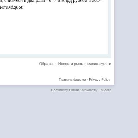
 снизился в два раза - 647,8 млрд рублей в 2014
естия&quot;.
Обратно в Новости рынка недвижимости
Правила форума
·
Privacy Policy
Community Forum Software by IP.Board