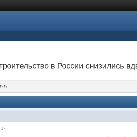
троительство в России снизились вд
тить.
6:17