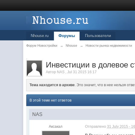
Nhouse.ru
Форумы
Пользователи
Форум Новостройки
→
Nhouse
→
Новости рынка недвижимости
.
Инвестиции в долевое с
Автор
NAS
,
Jul 31 2015 16:17
Тема находится в архиве
. Это значит, что в нее нельзя отве
В этой теме нет ответов
NAS
Аксакал
Отправлено
31 July 2015 - 1