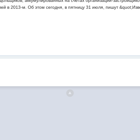
дольщиков, аккумулированных на счетах организаций-застройщиков,
лей в 2013-м. Об этом сегодня, в пятницу 31 июля, пишут &quot;Изв