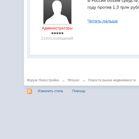
В России объем средств 
году против 1,3 трлн руб
Читать дальше
Администраторы
21431 сообщений
Форум Новостройки
→
Nhouse
→
Новости рынка недвижимости
Изменить стиль
Помощь