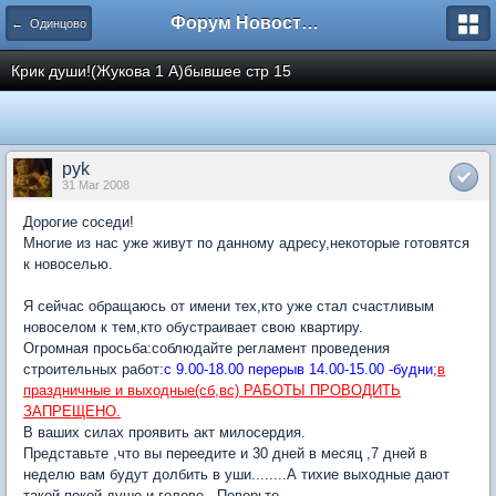
Форум Новостройки
← Одинцово
Крик души!(Жукова 1 А)бывшее стр 15
pyk
31 Mar 2008
Дорогие соседи!
Многие из нас уже живут по данному адресу,некоторые готовятся
к новоселью.
Я сейчас обращаюсь от имени тех,кто уже стал счастливым
новоселом к тем,кто обустраивает свою квартиру.
Огромная просьба:соблюдайте регламент проведения
строительных работ:
с 9.00-18.00 перерыв 14.00-15.00 -будни
;
в
праздничные и выходные(сб,вс) РАБОТЫ ПРОВОДИТЬ
ЗАПРЕЩЕНО.
В ваших силах проявить акт милосердия.
Представьте ,что вы переедите и 30 дней в месяц ,7 дней в
неделю вам будут долбить в уши........А тихие выходные дают
такой покой душе и голове...Поверьте.......