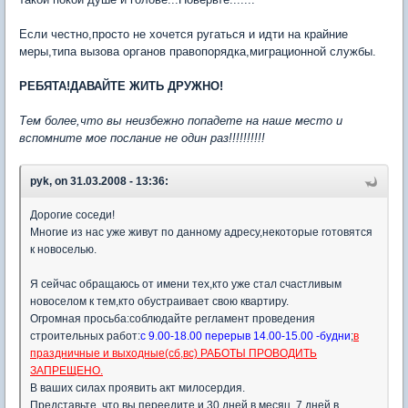
Если честно,просто не хочется ругаться и идти на крайние
меры,типа вызова органов правопорядка,миграционной службы.
РЕБЯТА!ДАВАЙТЕ ЖИТЬ ДРУЖНО!
Тем более,что вы неизбежно попадете на наше место и
вспомните мое послание не один раз!!!!!!!!!!
pyk, on 31.03.2008 - 13:36:
Дорогие соседи!
Многие из нас уже живут по данному адресу,некоторые готовятся
к новоселью.
Я сейчас обращаюсь от имени тех,кто уже стал счастливым
новоселом к тем,кто обустраивает свою квартиру.
Огромная просьба:соблюдайте регламент проведения
строительных работ:
с 9.00-18.00 перерыв 14.00-15.00 -будни
;
в
праздничные и выходные(сб,вс) РАБОТЫ ПРОВОДИТЬ
ЗАПРЕЩЕНО.
В ваших силах проявить акт милосердия.
Представьте ,что вы переедите и 30 дней в месяц ,7 дней в