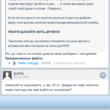
неделю вам будут долбить в уши........А тихие выходные дают
такой покой душе и голове...Поверьте.......
Если честно,просто не хочется ругаться и идти на крайние
меры,типа вызова органов правопорядка,миграционной службы.
РЕБЯТА!ДАВАЙТЕ ЖИТЬ ДРУЖНО!
Тем более,что вы неизбежно попадете на наше место и
вспомните мое послание не один раз!!!!!!!!!!
Вот до такого состояния довели меня разборки с негодяями!:
Прикрепленные файлы
баба_яга.jpg
30.65К
6 Количество загрузок:
puma
02 Jun 2008
пожалуйста подскажите, у нас 16 эт. правда-ли лифт включат
через полгода как нам выйти из положения?