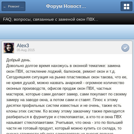
Форум Новостройки
← Ремонт квартир
FAQ, вопросы, связанные с заменой окон ПВХ...
Alex3
05 Aug 2015
Добрый день.
Довольно долгое время нахожусь в оконной тематике: замена
окон ПВХ, остекление лоджий, балконов, ремонт окон и т.д.
Сегодняшняя ситуация на рынке пластиковых окон такова, что ее,
не кривя душой, можно назвать анархией - огромное количество
оконных производств, офисов продаж окон ПВХ, частных
мастеров, которые сами делают замер, сами покупают по своему
замеру на заводе окна, а потом сами и ставят. Плюс к этому
десятки профильных систем известных и не очень, также есть
клоны этих систем. Ко всему этому заказчику также приходится
разбираться в фурнитуре и стеклопакетах, а кто-то и окна ПВХ
называет стеклопакетами. Учитывая, что окна - это по большей
части не готовый продукт, который можно купить со склада, то
оценка стоимости объекта самостоятельно вносит полную