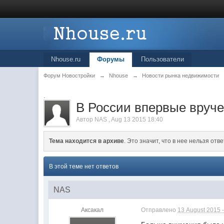
Nhouse.ru
Форумы
Пользователи
Форум Новостройки
→
Nhouse
→
Новости рынка недвижимости
.
В России впервые вруч
Автор
NAS
,
Aug 13 2015 18:40
Тема находится в архиве
. Это значит, что в нее нельзя отве
В этой теме нет ответов
NAS
Аксакал
Отправлено
13 August 2015 -