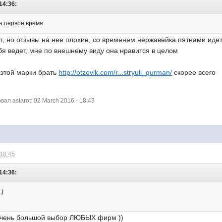
 14:36:
на первое время
л, но отзывы на нее плохие, со временем нержавейка пятнами иде
бя ведет, мне по внешнему виду она нравится в целом
 этой марки брать
http://otzovik.com/r...stryuli_gurman/
скорее всего
л astarot: 02 March 2016 - 18:43
 18:45
 14:36:
-)
 очень большой выбор ЛЮБЫХ фирм ))