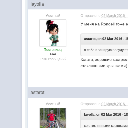
layolla
Местный
Отправлено
02 March 2016 -
У меня на Rondell тоже е
astarot, on 02 Mar 2016 - 1
Постоялец
я себе планирую посуду э
1736 сообщений
Кстати, хорошие кастрюл
стеклянными крышками(
astarot
Местный
Отправлено
02 March 2016 -
layolla, on 02 Mar 2016 - 1
со стеклянными крышками