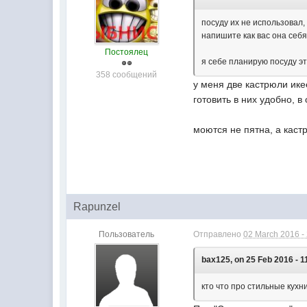
посуду их не использовал
напишите как вас она себя
Постоялец
я себе планирую посуду э
358 сообщений
у меня две кастрюли икее
готовить в них удобно, в
моются не пятна, а каст
Rapunzel
Пользователь
Отправлено
02 March 2016 -
bax125, on 25 Feb 2016 - 1
кто что про стильные кухн