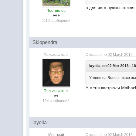
а для чего нужны стекля
Постоялец
1110 сообщений
Sklopendra
Пользователь
Отправлено
02 March 2016 -
layolla, on 02 Mar 2016 - 1
У меня на Rondell тоже ест
У меня кастрюли Maibach
Пользователи
104 сообщений
layolla
Местный
Отправлено
02 March 2016 -