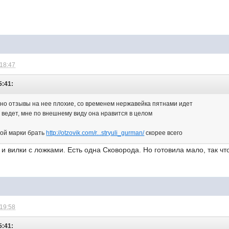
 18:47
5:41:
, но отзывы на нее плохие, со временем нержавейка пятнами идет
 ведет, мне по внешнему виду она нравится в целом
той марки брать
http://otzovik.com/r...stryuli_gurman/
скорее всего
и вилки с ложками. Есть одна Сковорода. Но готовила мало, так что
 19:58
5:41: