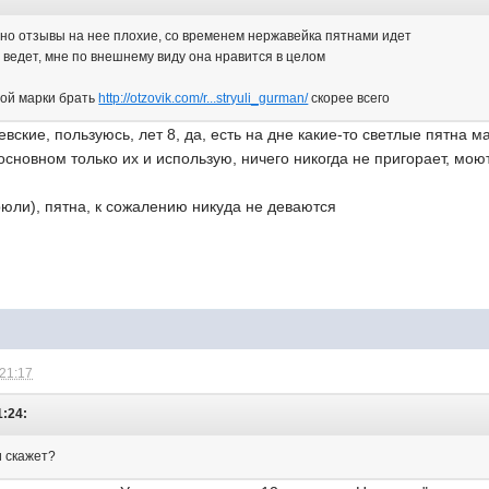
, но отзывы на нее плохие, со временем нержавейка пятнами идет
 ведет, мне по внешнему виду она нравится в целом
той марки брать
http://otzovik.com/r...stryuli_gurman/
скорее всего
вские, пользуюсь, лет 8, да, есть на дне какие-то светлые пятна м
 основном только их и использую, ничего никогда не пригорает, мою
рюли), пятна, к сожалению никуда не деваются
 21:17
1:24:
и скажет?