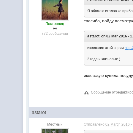
Я обожаю столовые прибор
спасибо, пойду посмотрю
Постоялец
772 сообщений
astarot, on 02 Mar 2016 - 1
икеевские этой серии
http:
3 года и как новые )
икеевскую купила посуду
Сообщение отредактирова
astarot
Местный
Отправлено
02 March 2016 -