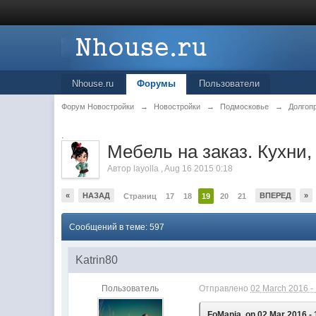
Nhouse.ru
Форумы
Пользователи
Форум Новостройки
→
Новостройки
→
Подмосковье
→
Долгоп
.
Мебель на заказ. Кухни
Автор
layolla
,
Aug 16 2015 0:18
«
НАЗАД
ВПЕРЕД
»
Страниц
17
18
19
20
21
Сообщений в теме: 597
Katrin80
Пользователь
Отправлено
02 March 2016 -
FoMania, on 02 Mar 2016 - 