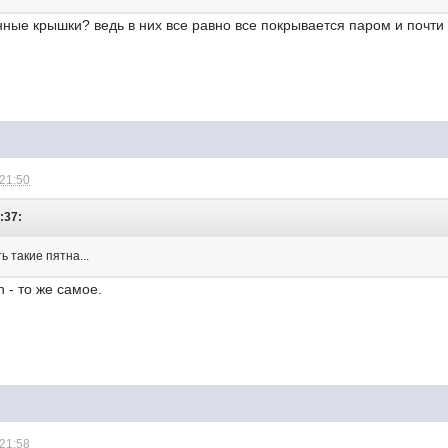
нные крышки? ведь в них все равно все покрывается паром и почти
 21:50
8:37:
ь такие пятна...
 - то же самое.
 21:58