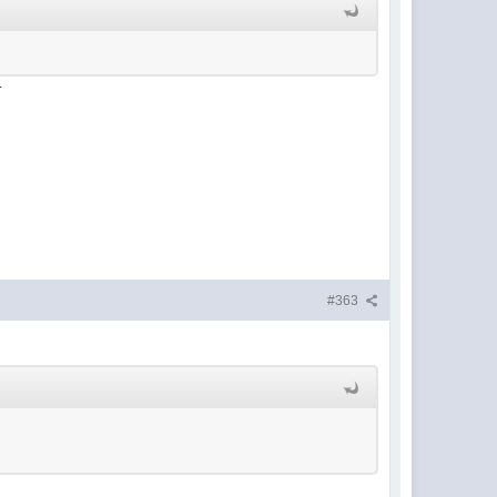
т
#363