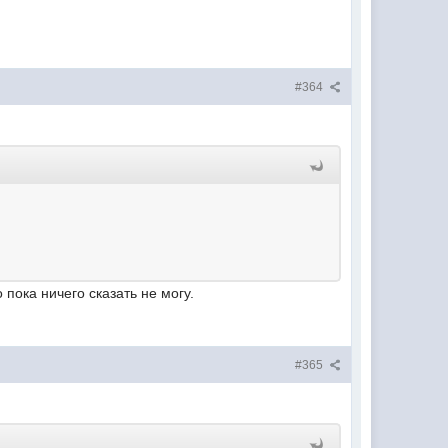
#364
 пока ничего сказать не могу.
#365