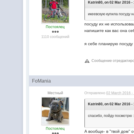
Katrin80, on 02 Mar 2016 -
икеевскую купила посуду 
посуду их не использова
Постоялец
напишите как вас она се
1110 сообщений
я себе планирую посуду
Сообщение отредактирова
FoMania
Местный
Отправлено
02 March 2016 -
Katrin80, on 02 Mar 2016 -
спасибо, пойду посмотрю :
Постоялец
А вообще- в "твой дом"