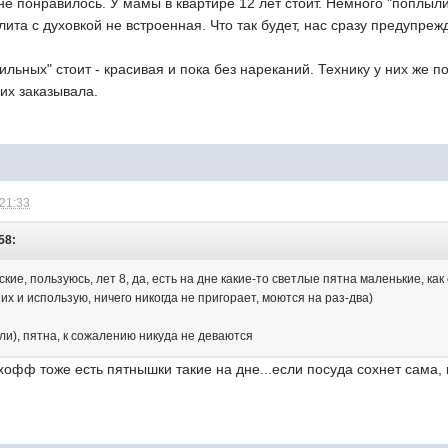
не понравилось. У мамы в квартире 12 лет стоит. Немного "поплыл
плита с духовкой не встроенная. Что так будет, нас сразу предупр
ильных" стоит - красивая и пока без нареканий. Технику у них же по
их заказывала.
 21:33
58:
кие, пользуюсь, лет 8, да, есть на дне какие-то светлые пятна маленькие, как
 их и использую, ничего никогда не пригорает, моются на раз-два)
ли), пятна, к сожалению никуда не деваются
хофф тоже есть пятнышки такие на дне...если посуда сохнет сама,