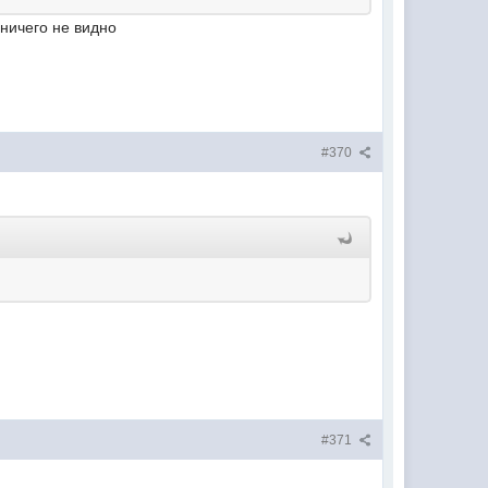
 ничего не видно
#370
#371