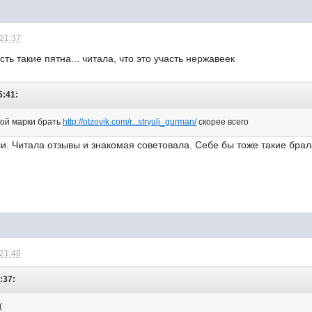
 21:37
сть такие пятна... читала, что это участь нержавеек
5:41:
той марки брать
http://otzovik.com/r...stryuli_gurman/
скорее всего
и. Читала отзывы и знакомая советовала. Себе бы тоже такие брала
 21:48
8:37:
(