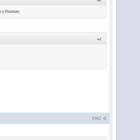
 у Fissman.
#362