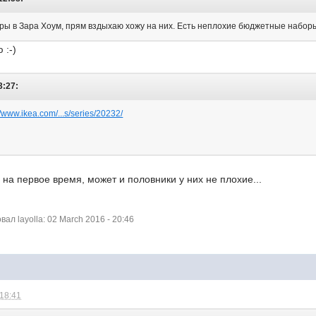
ы в Зара Хоум, прям вздыхаю хожу на них. Есть неплохие бюджетные наборы
 :-)
3:27:
//www.ikea.com/...s/series/20232/
 на первое время, может и половники у них не плохие...
л layolla: 02 March 2016 - 20:46
 18:41