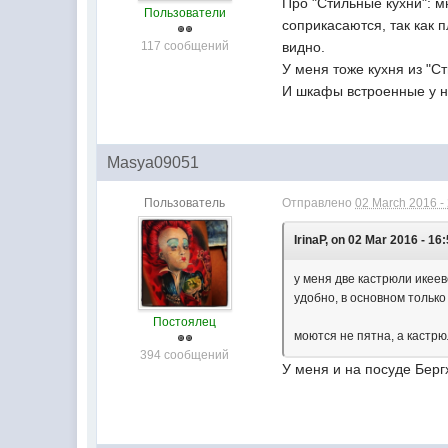
Про "Стильные кухни": м
Пользователи
соприкасаются, так как 
117 сообщений
видно.
У меня тоже кухня из "Ст
И шкафы встроенные у н
Masya09051
Пользователь
Отправлено
02 March 2016 -
IrinaP, on 02 Mar 2016 - 16:
у меня две кастрюли икеевс
удобно, в основном только
Постоялец
моются не пятна, а кастрю
394 сообщений
У меня и на посуде Берг