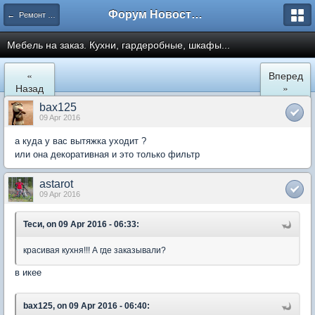
Форум Новостройки
← Ремонт и обустройство
Мебель на заказ. Кухни, гардеробные, шкафы...
«
Вперед
Назад
»
bax125
09 Apr 2016
а куда у вас вытяжка уходит ?
или она декоративная и это только фильтр
astarot
09 Apr 2016
Теси, on 09 Apr 2016 - 06:33:
красивая кухня!!! А где заказывали?
в икее
bax125, on 09 Apr 2016 - 06:40: