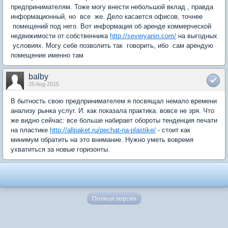
предпринимателям. Тоже могу внести небольшой вклад , правда
информационный, но все же. Дело касается офисов, точнее
помещений под него. Вот информация об
аренде коммерческой
недвижимости от собственника
http://severyanin.com/
на выгодных
условиях. Могу себе позволить так говорить, ибо сам арендую
помещение именно там
balby
25 Aug 2015
В бытность свою предпринимателем я посвящал немало времени
анализу рынка услуг. И. как показала практика. вовсе не зря. Что
же видно сейчас: все больше набирает обороты тенденция печати
на пластике
http://allpaket.ru/pechat-na-plastike/
- стоит как
минимум обратить на это внимание. Нужно уметь вовремя
ухватиться за новые горизонты.
Полная версия