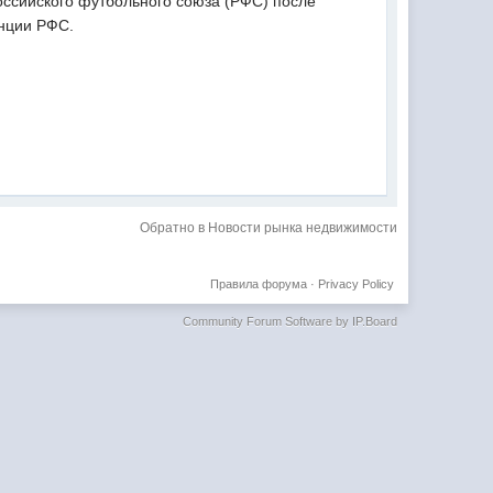
оссийского футбольного союза (РФС) после
енции РФС.
Обратно в Новости рынка недвижимости
Правила форума
·
Privacy Policy
Community Forum Software by IP.Board