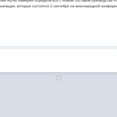
лий Мутко намерен определиться с новым составом руководства Р
анизации, которые состоятся 2 сентября на внеочередной конфер