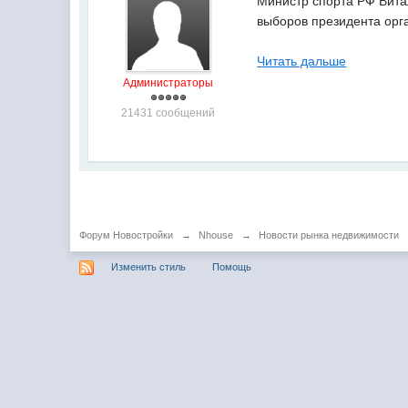
Министр спорта РФ Вита
выборов президента орг
Читать дальше
Администраторы
21431 сообщений
Форум Новостройки
→
Nhouse
→
Новости рынка недвижимости
Изменить стиль
Помощь