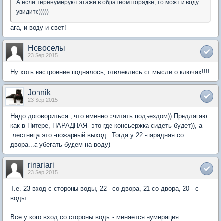
А если перенумеруют этажи в обратном порядке, то можт и воду
увидите)))))
ага, и воду и свет!
Новоселы
23 Sep 2015
Ну хоть настроение поднялось, отвлеклись от мысли о ключах!!!!
Johnik
23 Sep 2015
Надо договориться , что именно считать подъездом)) Предлагаю
как в Питере, ПАРАДНАЯ- это где консьержка сидеть будет)), а
лестница это -пожарный выход.. Тогда у 22 -парадная со
двора...а убегать будем на воду)
rinariari
23 Sep 2015
Т.е. 23 вход с стороны воды, 22 - со двора, 21 со двора, 20 - с
воды
Все у кого вход со стороны воды - меняется нумерация