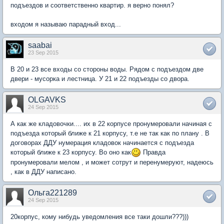
подъездов и соответственно квартир. я верно понял?
входом я называю парадный вход...
saabai
23 Sep 2015
В 20 и 23 все входы со стороны воды. Рядом с подъездом две
двери - мусорка и лестница. У 21 и 22 подъезды со двора.
OLGAVKS
24 Sep 2015
А как же кладовочки.... их в 22 корпусе пронумеровали начиная с
подъезда который ближе к 21 корпусу, т.е не так как по плану . В
договорах ДДУ нумерация кладовок начинается с подъезда
который ближе к 23 корпусу. Во оно как
Правда
пронумеровали мелом , и может сотрут и перенумеруют, надеюсь
, как в ДДУ написано.
Ольга221289
24 Sep 2015
20корпус, кому нибудь уведомления все таки дошли???)))