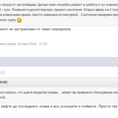
о треша от застройщика: Делаю себе спокойно ремонт в субботу и тут в ванн
 6 - сухо. Позвонил в диспетчерскую, пришел сантехник. Открыл дверь на 5 эта
а ровненькая дырка, просто замазана штукатуркой... Сантехник придумал кру
няли трубу
 никто не застрахован от таких сюрпризов...
 layolla: 04 April 2016 - 17:51
5:07
10:42:
могу сказать, что шум в пределах нормы.... может вы привыкли к бесшумным л
той.
 лифте до последнего этажа и все услышите и поймете. Просто так 