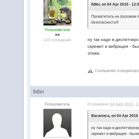
fidler, on 04 Apr 2016 - 12:
Прокатитесь на грузовом л
безопасность!!!
Пользователи
ну так надо в диспетчерс
120 сообщений
скрежет и вибрация - бы
этажа.
Сообщение отредактирова
fidler
Пользователь
Отправлено
04 April 2016 - 1
Василиса, on 04 Apr 2016 
ну так надо в диспетчерску
скрежет и вибрация - были