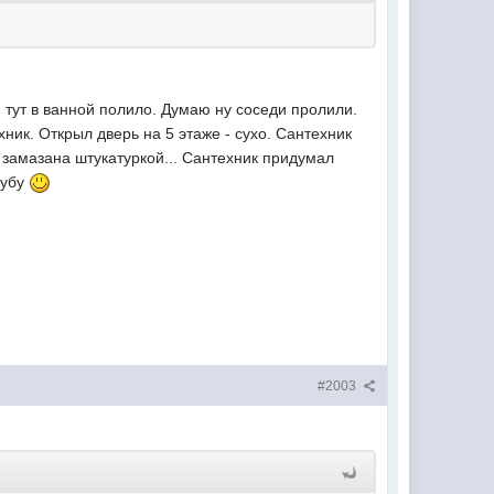
 тут в ванной полило. Думаю ну соседи пролили.
хник. Открыл дверь на 5 этаже - сухо. Сантехник
о замазана штукатуркой... Сантехник придумал
рубу
#2003