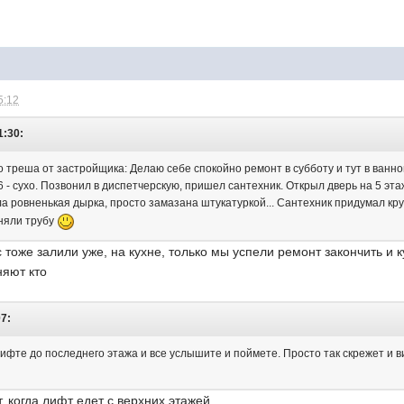
5:12
1:30:
о треша от застройщика: Делаю себе спокойно ремонт в субботу и тут в ванн
 6 - сухо. Позвонил в диспетчерскую, пришел сантехник. Открыл дверь на 5 эта
а ровненькая дырка, просто замазана штукатуркой... Сантехник придумал кру
няли трубу
с тоже залили уже, на кухне, только мы успели ремонт закончить и 
няют кто
07:
ифте до последнего этажа и все услышите и поймете. Просто так скрежет и в
 когда лифт едет с верхних этажей...