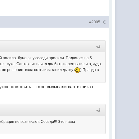
#2005
ой полило. Думаю ну соседи пролили. Поднялся на 5
же - сухо. Сантехник начал долбить перекрытие и о, чудо.
тое решение: взял скотч и заклеил дырку
) Правда в
кухню поставить... тоже вызывали сантехника в
ибрация не возникают. Соседи!!! Это наша