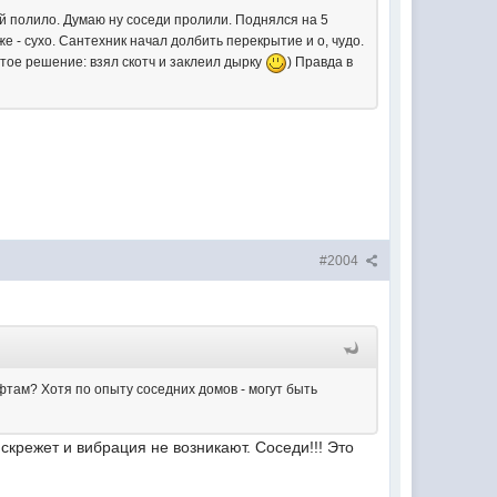
ой полило. Думаю ну соседи пролили. Поднялся на 5
же - сухо. Сантехник начал долбить перекрытие и о, чудо.
тое решение: взял скотч и заклеил дырку
) Правда в
#2004
ифтам? Хотя по опыту соседних домов - могут быть
скрежет и вибрация не возникают. Соседи!!! Это