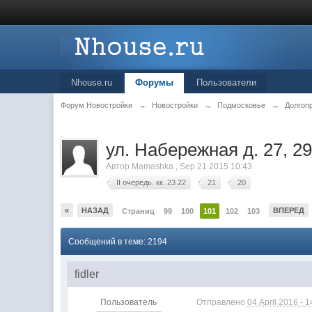
Nhouse.ru
Форумы
Пользователи
Форум Новостройки
→
Новостройки
→
Подмосковье
→
Долгоп
.
ул. Набережная д. 27, 29,
Автор
Mamashka
,
Sep 21 2015 10:43
II очередь. кк. 23 22
21
20
«
НАЗАД
ВПЕРЕД
Страниц
99
100
101
102
103
Сообщений в теме: 2194
fidler
Пользователь
Отправлено
04 April 2016 - 1