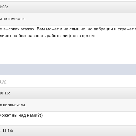
1:08:
м не замечали.
 высоких этажах. Вам может и не слышно, но вибрации и скрежет г
 влияет на безопасность работы лифтов в целом .
4:30
10:16:
го не замечали.
 может вы над нами?))
- 11:14: