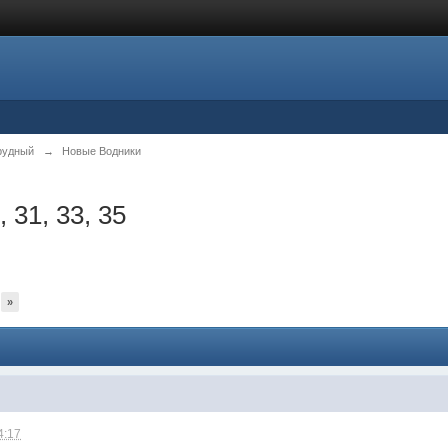
рудный
→
Новые Водники
 31, 33, 35
»
4:17