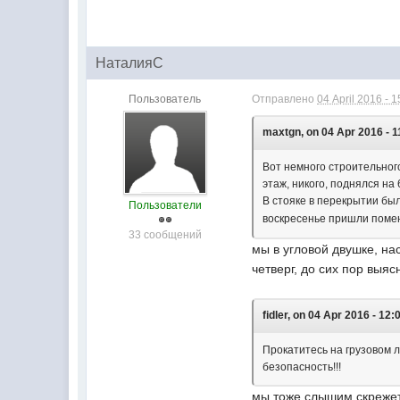
НаталияС
Пользователь
Отправлено
04 April 2016 - 1
maxtgn, on 04 Apr 2016 - 1
Вот немного строительног
этаж, никого, поднялся на
В стояке в перекрытии был
Пользователи
воскресенье пришли поме
33 сообщений
мы в угловой двушке, на
четверг, до сих пор выяс
fidler, on 04 Apr 2016 - 12:
Прокатитесь на грузовом л
безопасность!!!
мы тоже слышим скрежет,