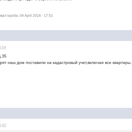
 layolla: 04 April 2016 - 17:51
5:54
д.35
орят наш дом поставили на кадастровый учет,включая все квартиры
6:42