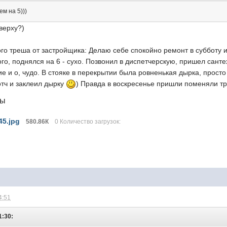
м на 5)))
верху?)
го треша от застройщика: Делаю себе спокойно ремонт в субботу и
ого, поднялся на 6 - сухо. Позвонил в диспетчерскую, пришел санте
е и о, чудо. В стояке в перекрытии была ровненькая дырка, прост
отч и заклеил дырку
) Правда в воскресенье пришли поменяли т
лы
45.jpg
580.86К
0 Количество загрузок:
4:51
1:30: