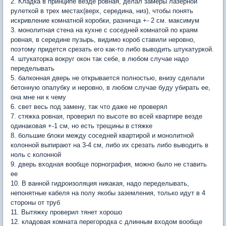
2. Кладка в принципе везде ровная, делал замеры лазерной
рулеткой в трех местах(верх, середина, низ), чтобы понять
искривление комнатной коробки, разничца +- 2 см. максимум
3. монолитная стена на кухне с соседней комнатой по краям
ровная, в середине пузырь, видимо короб ставили неровно,
поэтому придется срезать его как-то либо выводить штукатуркой.
4. штукаторка вокруг окон так себе, в любом случае надо
переделывать
5. балконная дверь не открывается полностью, внизу сделали
бетонную опалубку и неровно, в любом случае буду убирать ее,
она мне ни к чему
6. свет весь под замену, так что даже не проверял
7. стяжка ровная, проверил по высоте во всей квартире везде
одинаковая +-1 см, но есть трещины в стяжке
8. большие блоки между соседней квартирой и монолитной
колонной выпирают на 3-4 см, либо их срезать либо выводить в
ноль с колонной
9. дверь входная вообще порнография, можно было не ставить
ее
10. В ванной гидроизоляция никакая, надо переделывать,
непонятные кабеля на полу якобы заземления, только идут в 4
стороны от труб
11. Вытяжку проверил тянет хорошо
12. кладовая комната перегородка с длинным входом вообще