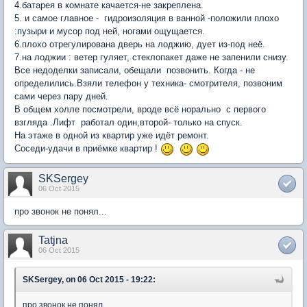
4.батарея в комнате качается-не закреплена.
5. и самое главное - гидроизоляция в ванной -положили плохо
:пузыри и мусор под ней, ногами ощущается.
6.плохо отрегулирована дверь на лоджию, дует из-под неё.
7.на лоджии : ветер гуляет, стеклопакет даже не запенили снизу.
Все недоделки записали, обещали позвонить. Когда - не
определились.Взяли телефон у техника- смотрителя, позвоним
сами через пару дней.
В общем холле посмотрели, вроде всё норально с первого
взгляда .Лифт работал один,второй- только на спуск.
На этаже в одной из квартир уже идёт ремонт.
Соседи-удачи в приёмке квартир !
SKSergey
06 Oct 2015
про звонок не понял...
Tatjna
06 Oct 2015
SKSergey, on 06 Oct 2015 - 19:22:
про звонок не понял...