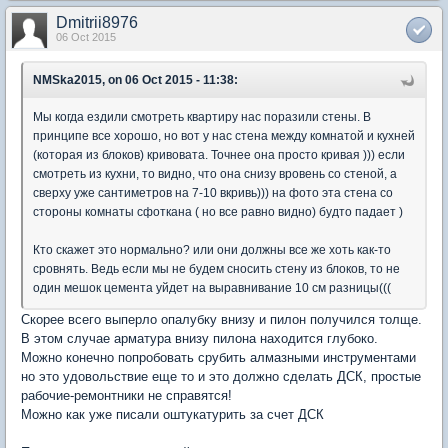
Dmitrii8976
06 Oct 2015
NMSka2015, on 06 Oct 2015 - 11:38:
Мы когда ездили смотреть квартиру нас поразили стены. В
принципе все хорошо, но вот у нас стена между комнатой и кухней
(которая из блоков) кривовата. Точнее она просто кривая ))) если
смотреть из кухни, то видно, что она снизу вровень со стеной, а
сверху уже сантиметров на 7-10 вкривь))) на фото эта стена со
стороны комнаты сфоткана ( но все равно видно) будто падает )
Кто скажет это нормально? или они должны все же хоть как-то
сровнять. Ведь если мы не будем сносить стену из блоков, то не
один мешок цемента уйдет на выравнивание 10 см разницы(((
Скорее всего выперло опалубку внизу и пилон получился толще.
В этом случае арматура внизу пилона находится глубоко.
Можно конечно попробовать срубить алмазными инструментами
но это удовольствие еще то и это должно сделать ДСК, простые
рабочие-ремонтники не справятся!
Можно как уже писали оштукатурить за счет ДСК