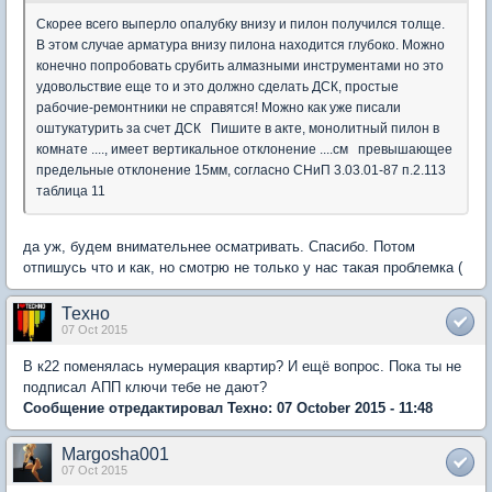
Скорее всего выперло опалубку внизу и пилон получился толще.
В этом случае арматура внизу пилона находится глубоко. Можно
конечно попробовать срубить алмазными инструментами но это
удовольствие еще то и это должно сделать ДСК, простые
рабочие-ремонтники не справятся! Можно как уже писали
оштукатурить за счет ДСК Пишите в акте, монолитный пилон в
комнате ...., имеет вертикальное отклонение ....см превышающее
предельные отклонение 15мм, согласно СНиП 3.03.01-87 п.2.113
таблица 11
да уж, будем внимательнее осматривать. Спасибо. Потом
отпишусь что и как, но смотрю не только у нас такая проблемка (
Техно
07 Oct 2015
В к22 поменялась нумерация квартир? И ещё вопрос. Пока ты не
подписал АПП ключи тебе не дают?
Сообщение отредактировал Техно: 07 October 2015 - 11:48
Margosha001
07 Oct 2015