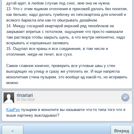
дугой идет, в любом случае под снос, мне она не нужна
13. Что с этим ящиком отопления в прихожей делать без понятия,
как бельмо, надо делать тумбочку из гипсокартона для ключей и
всякого барахла или как-то обыгрывать дизайном.
14. Между соседней квартирой верхний ряд пеноблоков не
закрывает впритык с потолком, ощущение что просто намазали
там раствора чтобы закрыть щель, а что внутри непонятно, надо
вскрывать и хорошенько заливать
15. Ощупал все краны и все соединения, в том числе и
отопления, нигде не течет, все сухо.
Самое главное конечно, проверить все угловые швы у стен
выходящих на улицу и сразу же утеплить их. И еще напрягла
монолитная стена пузырем, это вообще ад какой-то, но исправить
можно.
rinariari
07 Oct 2015
KaaPex
пузырем в монолите вы называете что-то типа того что я
выше картинку выкладывал?
«
Вперед