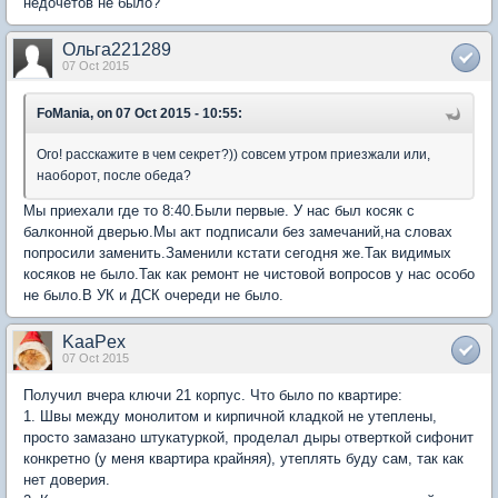
недочетов не было?
Ольга221289
07 Oct 2015
FoMania, on 07 Oct 2015 - 10:55:
Ого! расскажите в чем секрет?)) совсем утром приезжали или,
наоборот, после обеда?
Мы приехали где то 8:40.Были первые. У нас был косяк с
балконной дверью.Мы акт подписали без замечаний,на словах
попросили заменить.Заменили кстати сегодня же.Так видимых
косяков не было.Так как ремонт не чистовой вопросов у нас особо
не было.В УК и ДСК очереди не было.
KaaPex
07 Oct 2015
Получил вчера ключи 21 корпус. Что было по квартире:
1. Швы между монолитом и кирпичной кладкой не утеплены,
просто замазано штукатуркой, проделал дыры отверткой сифонит
конкретно (у меня квартира крайняя), утеплять буду сам, так как
нет доверия.