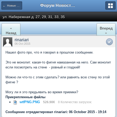
Форум Новостройки
← Новые Водники
ул. Набережная д. 27, 29, 31, 33, 35
«
Вперед
Назад
»
rinariari
06 Oct 2015
Нашел фото про, что я говорил в прошлом сообщении.
Это не монолит. какая-то фигня намазанная на него. Сам монолит
если посмотреть на стене - ровный и гладкий!
Можно ли что-то с этим сделать? или равнять всю стену по этой
фигне ?
Могу ли я это предьявить во время приемки?
Прикрепленные файлы
wtfPNG.PNG
526.98К
8 Количество загрузок:
Сообщение отредактировал rinariari: 06 October 2015 - 19:14