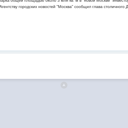
-парка общей площадью около 3 млн кв. м в "новой Москве" инвес
Агентству городских новостей "Москва" сообщил глава столичного