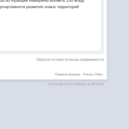
торы из Франции намерены вложить 100 млрд
 Департамента развития новых территорий
Обратно в Новости рынка недвижимости
Правила форума
·
Privacy Policy
Community Forum Software by IP.Board