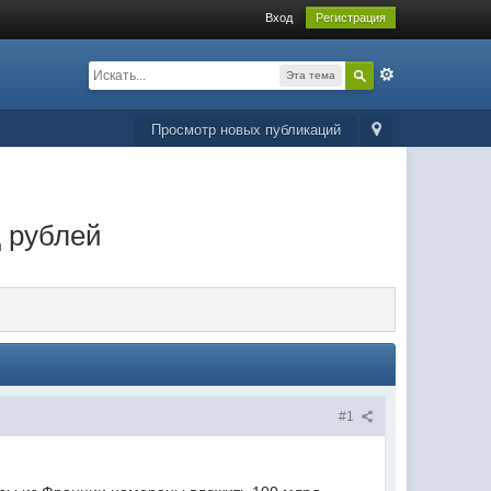
Вход
Регистрация
Эта тема
Просмотр новых публикаций
д рублей
#1