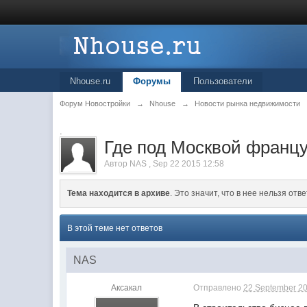
Nhouse.ru
Форумы
Пользователи
Форум Новостройки
→
Nhouse
→
Новости рынка недвижимости
.
Где под Москвой францу
Автор
NAS
,
Sep 22 2015 12:58
Тема находится в архиве
. Это значит, что в нее нельзя отве
В этой теме нет ответов
NAS
Аксакал
Отправлено
22 September 20