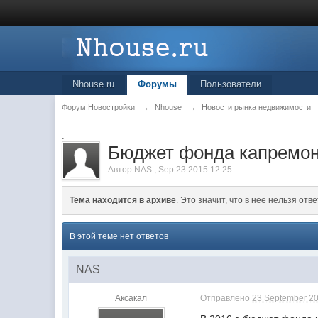
Nhouse.ru
Форумы
Пользователи
Форум Новостройки
→
Nhouse
→
Новости рынка недвижимости
.
Бюджет фонда капремонт
Автор
NAS
,
Sep 23 2015 12:25
Тема находится в архиве
. Это значит, что в нее нельзя отве
В этой теме нет ответов
NAS
Аксакал
Отправлено
23 September 20