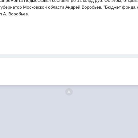
 капремонта Подмосковья составит до 12 млрд руб. Об этом, отк
губернатор Московской области Андрей Воробьев. "Бюджет фонда к
ил А. Воробьев.