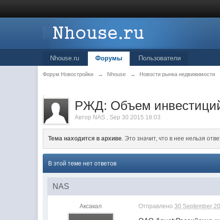
Nhouse.ru
Форумы
Пользователи
Форум Новостройки
→
Nhouse
→
Новости рынка недвижимости
.
РЖД: Объем инвестиций
Автор
NAS
,
Sep 30 2015 18:03
Тема находится в архиве
. Это значит, что в нее нельзя отве
В этой теме нет ответов
NAS
Аксакал
Отправлено
30 September 20