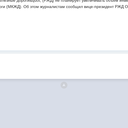
елезные дороги&quot; (РЖД) не планирует увеличивать объем инве
оги (МКЖД). Об этом журналистам сообщил вице-президент РЖД О