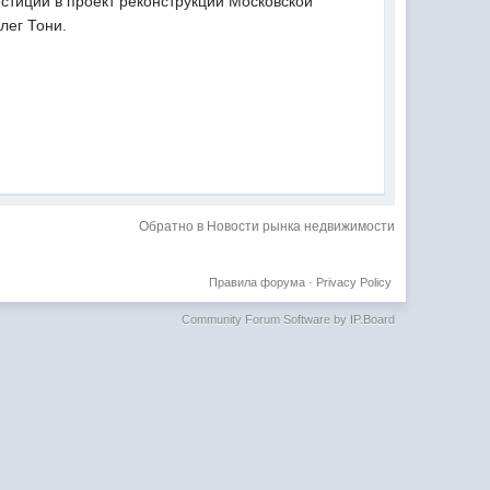
стиций в проект реконструкции Московской
лег Тони.
Обратно в Новости рынка недвижимости
Правила форума
·
Privacy Policy
Community Forum Software by IP.Board