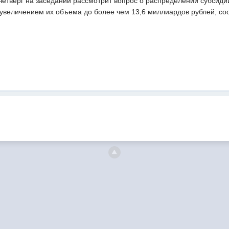
 четверг на заседании рассмотрит вопрос о распределении субсид
величением их объема до более чем 13,6 миллиардов рублей, со