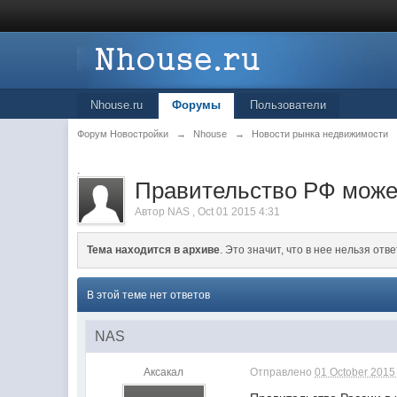
Nhouse.ru
Форумы
Пользователи
Форум Новостройки
→
Nhouse
→
Новости рынка недвижимости
.
Правительство РФ може
Автор
NAS
,
Oct 01 2015 4:31
Тема находится в архиве
. Это значит, что в нее нельзя отве
В этой теме нет ответов
NAS
Аксакал
Отправлено
01 October 2015 