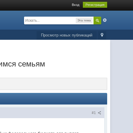
Вход
Регистрация
Эта тема
Просмотр новых публикаций
имся семьям
#1