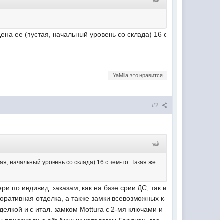
ена ее (пустая, начальный уровень со склада) 16 с
YaMila это нравится
#2
я, начальный уровень со склада) 16 с чем-то. Такая же
и по индивид. заказам, как на базе срии ДС, так и
оративная отделка, а также замки всевозможных к-
тделкой и с итал. замком Mottura с 2-мя ключами и