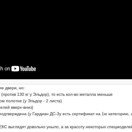
е двери, но:
г (против 130 кг у Эльдор), то есть кол-во металла меньше
ом полотне (у Эльдор - 2 листа)
игелей вверх-вниз)
 подтверждена (у Гардиан ДС-3у есть сертификат на 1ю категорию, а
КС выглядят довольно уныло, а за красоту некоторых спецмоделей