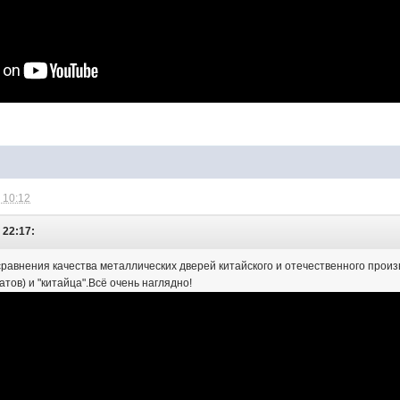
 10:12
 22:17:
сравнения качества металлических дверей китайского и отечественного произ
тов) и "китайца".Всё очень наглядно!