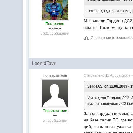
тоже надо дверь. а какие 
Мы видели Гардиан ДС2. 
Постоялец
чем-то. Такая же пустая
7621 сообщений
Сообщение отредактиров
LeonidTavr
Пользователь
Отправлено
11 August 2009 -
SergeAS, on 11.08.2009 - 1
Мы видели Гардиан ДС2. Дв
пустая приличная ДС3 была
Пользователи
Завод Гардиан помимо ск
на базе серии ПС, где в
54 сообщений
ций, в частности уже ест