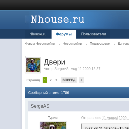
Nhouse.ru
Форумы
Пользователи
Форум Новостройки
→
Новостройки
→
Подмосковье
→
Долгоп
.
Двери
Автор
SergeAS
,
Aug 11 2009 18:37
ВПЕРЕД
»
Страниц
1
2
3
Сообщений в теме: 1786
SergeAS
Турист
Отправлено
11 August 2009 -
ilyaZ, on 11.08.2009 - 15:09