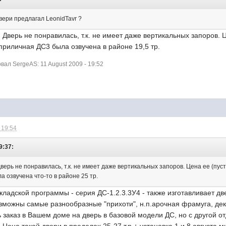
двери предлагал LeonidTavr ?
Дверь не понравилась, т.к. не имеет даже вертикальных запоров. Ц
 приличная ДС3 была озвучена в районе 19,5 тр.
ал SergeAS: 11 August 2009 - 19:52
 19:54
9:37:
ерь не понравилась, т.к. не имеет даже вертикальных запоров. Цена ее (пуста
 озвучена что-то в районе 25 тр.
ладской программы - серия ДС-1.2.3.3У4 - также изготавливает двер
озможны самые разнообразные "прихоти", н.п.арочная фрамуга, дек
ь заказ в Вашем доме на дверь в базовой модели ДС, но с другой о