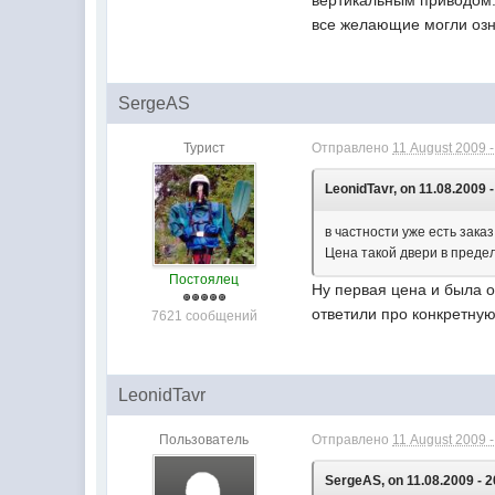
вертикальным приводом. 
все желающие могли ознак
SergeAS
Турист
Отправлено
11 August 2009 -
LeonidTavr, on 11.08.2009 -
в частности уже есть зака
Цена такой двери в пределах
Постоялец
Ну первая цена и была 
ответили про конкретну
7621 сообщений
LeonidTavr
Пользователь
Отправлено
11 August 2009 -
SergeAS, on 11.08.2009 - 2