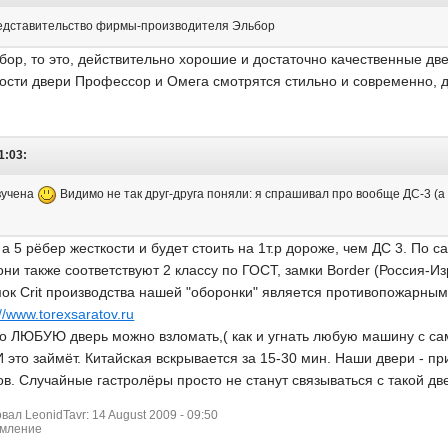
редставительство фирмы-производителя Эльбор
бор, то это, действительно хорошие и достаточно качественные д
ности двери Профессор и Омега смотрятся стильно и современно, 
1:03:
вучена
Видимо не так друг-друга поняли: я спрашивал про вообще ДС-3 (а
 а 5 рёбер жесткости и будет стоить на 1т.р дороже, чем ДС 3. По 
они также соответствуют 2 классу по ГОСТ, замки Border (Россия-
мок Crit производства нашей "оборонки" является противопожарны
://www.torexsaratov.ru
то ЛЮБУЮ дверь можно взломать,( как и угнать любую машину с са
о займёт. Китайская вскрывается за 15-30 мин. Наши двери - прим
ов. Случайные гастролёры просто не станут связываться с такой дв
л LeonidTavr: 14 August 2009 - 09:50
рмление