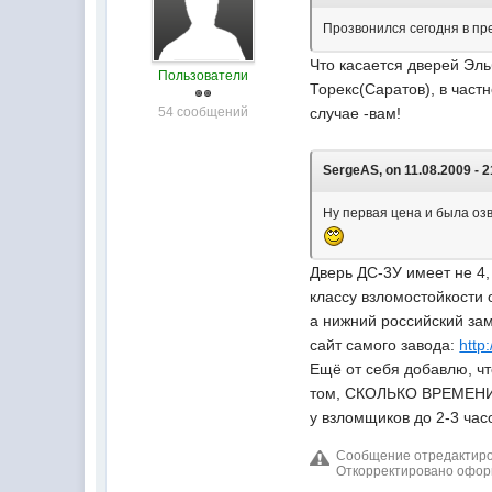
Прозвонился сегодня в п
Что касается дверей Эль
Пользователи
Торекс(Саратов), в част
54 сообщений
случае -вам!
SergeAS, on 11.08.2009 - 2
Ну первая цена и была оз
Дверь ДС-3У имеет не 4,
классу взломостойкости 
а нижний российский за
сайт самого завода:
http
Ещё от себя добавлю, ч
том, СКОЛЬКО ВРЕМЕНИ эт
у взломщиков до 2-3 час
Сообщение отредактирова
Откорректировано офо