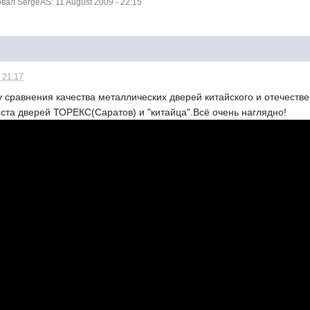
ал SergeAS: 11 August 2009 - 22:15
 21:17
 сравнения качества металлических дверей китайского и отечестве
ста дверей ТОРЕКС(Саратов) и "китайца".Всё очень наглядно!