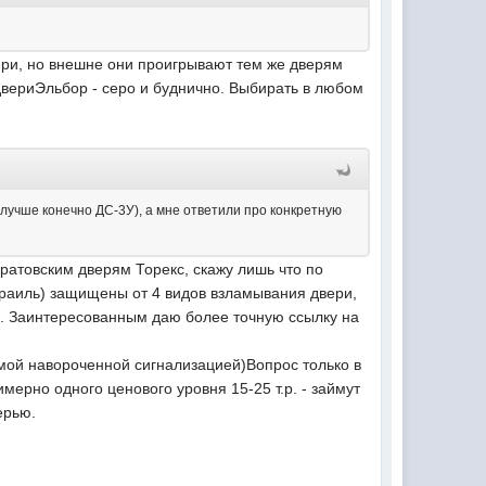
вери, но внешне они проигрывают тем же дверям
двериЭльбор - серо и буднично. Выбирать в любом
 лучше конечно ДС-3У), а мне ответили про конкретную
саратовским дверям Торекс, скажу лишь что по
Израиль) защищены от 4 видов взламывания двери,
м. Заинтересованным даю более точную ссылку на
мой навороченной сигнализацией)Вопрос только в
ерно одного ценового уровня 15-25 т.р. - займут
ерью.