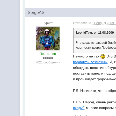
SergeAS
Турист
Отправлено
11 August 2009 -
LeonidTavr, on 11.08.2009 -
Что касается дверей Эльб
частности двери Профессо
Постоялец
Немного не так
Это В
варианты возможны
. И,
7621 сообщений
обождать шествие обкуре
поставить панели под цв
и произойдет форс-мажор
P.S. Извините, что я об
P.P.S. Народ, очень ре
входу"
, многие вопросы 