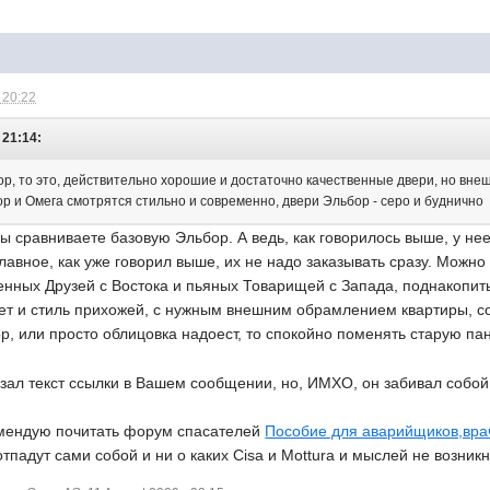
 20:22
 21:14:
ор, то это, действительно хорошие и достаточно качественные двери, но вне
р и Омега смотрятся стильно и современно, двери Эльбор - серо и буднично
ы сравниваете базовую Эльбор. А ведь, как говорилось выше, у н
 главное, как уже говорил выше, их не надо заказывать сразу. Можн
нных Друзей с Востока и пьяных Товарищей с Запада, поднакопить 
ет и стиль прихожей, с нужным внешним обрамлением квартиры, со
, или просто облицовка надоест, то спокойно поменять старую па
резал текст ссылки в Вашем сообщении, но, ИМХО, он забивал собо
комендую почитать форум спасателей
Пособие для аварийщиков,вра
отпадут сами собой и ни о каких Cisa и Mottura и мыслей не возник