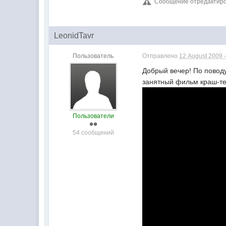
Сообщение отредактиров
LeonidTavr
Пользователь
Отправлено
12 August 2009 -
Добрый вечер! По поводу
занятный фильм краш-те
Пользователи
54 сообщений