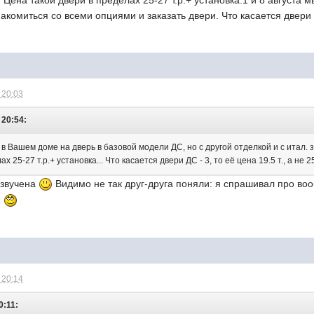
Цена такой двери в пределах 25-27 т.р.+ установка.1 и 8 августа
омиться со всеми опциями и заказать двери. Что касается двери ДС 
 20:03
 20:54:
з в Вашем доме на дверь в базовой модели ДС, но с другой отделкой и с итал.
 25-27 т.р.+ установка... Что касается двери ДС - 3, то её цена 19.5 т., а не 2
озвучена
Видимо не так друг-друга поняли: я спрашивал про воо
ю
 20:14
0:11: