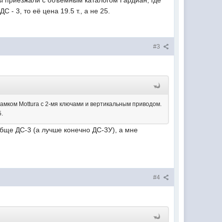
 мы приезжали с объёмным каталогом Гардиан, где
- 3, то её цена 19.5 т., а не 25.
#3
 замком Mottura с 2-мя ключами и вертикальным приводом.
5.
бще ДС-3 (а лучше конечно ДС-3У), а мне
#4