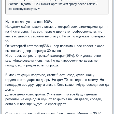
бастион в дома 21-23, может организуем сразу после ключей
совместную закупку?!
Ну не соглашусь на все 100%.
На одном сайте нашел статью, в которой всех взломщиков делят
на 4 категории. Так вот, первые две - это профессионалы, и от
них вас двери с замками не спасут. Но их по оценкам примерно
9%.
От четвертой категории(55%) - вор наркоман, вас спасет любая
вменяемая дверь порядка 30 тыров.
И вот весь вопрос в третьей категории(36%). Они достаточно
квалифицированы и опытны. Но на навороченную дверь не
пойдут, если рядом есть попроще.
В моей текущий квартире, стоит 6 лет назад купленная у
гардиана стандартная дверь. Но дом 70-ых годов по-моему. На
площадке все друг-друга знают. Хоть какие-нибудь соседи всегда
дома.
Другое дело новостройка. Учитывая, что все будут делать
ремонты, на еще один шум от вскрытия вашей двери, соседи,
если они вообще будут, не среагируют.
Сам пока в муках выбора класса/цены двери. Можно за 30-40