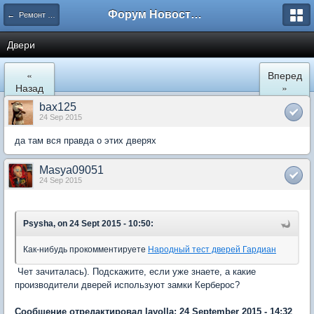
Форум Новостройки
← Ремонт и обустройство
Двери
«
Вперед
Назад
»
bax125
24 Sep 2015
да там вся правда о этих дверях
Masya09051
24 Sep 2015
Psysha, on 24 Sept 2015 - 10:50:
Как-нибудь прокомментируете
Народный тест дверей Гардиан
Чет зачиталась). Подскажите, если уже знаете, а какие
производители дверей используют замки Керберос?
Сообщение отредактировал layolla: 24 September 2015 - 14:32