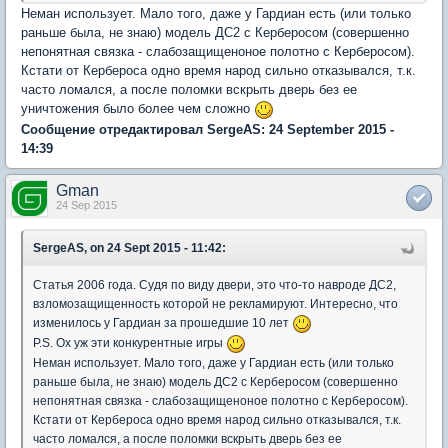
Неман использует. Мало того, даже у Гардиан есть (или только
раньше была, не знаю) модель ДС2 с Керберосом (совершенно
непонятная связка - слабозащищеноное полотно с Керберосом).
Кстати от Кербероса одно время народ сильно отказывался, т.к.
часто ломался, а после поломки вскрыть дверь без ее
уничтожения было более чем сложно
Сообщение отредактировал SergeAS: 24 September 2015 -
14:39
Gman
24 Sep 2015
SergeAS, on 24 Sept 2015 - 11:42:
Статья 2006 года. Судя по виду двери, это что-то навроде ДС2,
взломозащищенность которой не рекламируют. Интересно, что
изменилось у Гардиан за прошедшие 10 лет
P.S. Ох уж эти конкурентные игры
Неман использует. Мало того, даже у Гардиан есть (или только
раньше была, не знаю) модель ДС2 с Керберосом (совершенно
непонятная связка - слабозащищеноное полотно с Керберосом).
Кстати от Кербероса одно время народ сильно отказывался, т.к.
часто ломался, а после поломки вскрыть дверь без ее