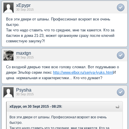
xEpypr
30 Sep 2015
Все эти двери от шпаны. Профессионал вскроет все очень
быстро.
Так что надо ставить что то среднее, мне так кажется. Кто за
бастион в дома 21-23, может организуем сразу после ключей
совместную закупку?!
maxtgn
30 Sep 2015
Со входной дверью тоже всю голову сломал. Вот подумываю о
двери Эльбор серии люкс
http://www.elbor.ru/seriya-lyuks.html
И
цена нормальная и характеристики... Кто что думает?
Psysha
30 Sep 2015
xEpypr, on 30 Sept 2015 - 08:29:
Все эти двери от шпаны. Профессионал вскроет все очень
быстро.
Так что надо ставить что то среднее, мне так кажется. Кто за