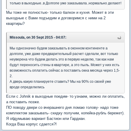
только в выходные..в Долгопе уже заказывала..нормально делают!
Мы тоже не полностью- только балкон и кухня. Может в эти
выходные с Вами подъедим и договоримся с ними на 2
квартиры?
Missoula, on 30 Sept 2015 - 04:07:
Мы однозначно будем заказывать в оконном континенте а
долгопе, уже даже предварительный расчет сделали, вот только
неуверена что будем делать это в первую неделю, так как нам
будут переносить стены в квартире, а это пыль. Может у них есть
возможность оплатить сейчас а поставить окна месяца через 1,5-
2.
А дверь какую планируете ставить? Мы на 90% со своей уже
вроде определились
Если с Johnik в выходные поедим- то узнаем, можно ли оплатить,
а поставить позже.
ПО поводу двери со вчерашнего дня ломаю голову- надо тоже
комплектом заказывать- скидку получим, копейка-рубль бережет).
Я обдумываю вариант Бастион или Гардиан.
Когда Ваш корпус сдается?!