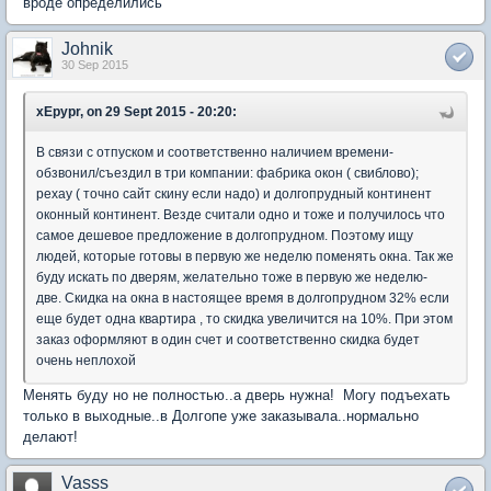
вроде определились
Johnik
30 Sep 2015
xEpypr, on 29 Sept 2015 - 20:20:
В связи с отпуском и соответственно наличием времени-
обзвонил/съездил в три компании: фабрика окон ( свиблово);
рехау ( точно сайт скину если надо) и долгопрудный континент
оконный континент. Везде считали одно и тоже и получилось что
самое дешевое предложение в долгопрудном. Поэтому ищу
людей, которые готовы в первую же неделю поменять окна. Так же
буду искать по дверям, желательно тоже в первую же неделю-
две. Скидка на окна в настоящее время в долгопрудном 32% если
еще будет одна квартира , то скидка увеличится на 10%. При этом
заказ оформляют в один счет и соответственно скидка будет
очень неплохой
Менять буду но не полностью..а дверь нужна! Могу подъехать
только в выходные..в Долгопе уже заказывала..нормально
делают!
Vasss