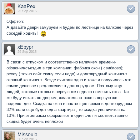
KaaPex
25 Sep 2015
Оффтоп:
А давайте двери замуруем и будем по лестнице на балконе через
соседей ходить!
xEpypr
29 Sep 2015
В связи с отпуском и соответственно наличием времени-
обзвонил/съездил в три компании: фабрика окон ( свиблово);
рехау ( точно сайт скину если надо) и долгопрудный континент
оконный континент. Везде считали одно и тоже и получилось что
самое дешевое предложение в долгопрудном. Поэтому ищу
людей, которые готовы в первую же неделю поменять окна. Так
же буду искать по дверям, желательно тоже в первую же
неделю- две. Скидка на окна в настоящее время в долгопрудном
32% если еще будет одна квартира , то скидка увеличится на
10%. При этом заказ оформляют в один счет и соответственно
скидка будет очень неплохой
Missoula
30 Sep 2015