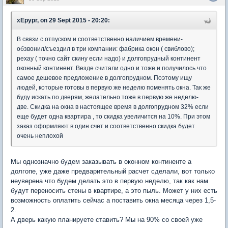
xEpypr, on 29 Sept 2015 - 20:20:
В связи с отпуском и соответственно наличием времени-
обзвонил/съездил в три компании: фабрика окон ( свиблово);
рехау ( точно сайт скину если надо) и долгопрудный континент
оконный континент. Везде считали одно и тоже и получилось что
самое дешевое предложение в долгопрудном. Поэтому ищу
людей, которые готовы в первую же неделю поменять окна. Так же
буду искать по дверям, желательно тоже в первую же неделю-
две. Скидка на окна в настоящее время в долгопрудном 32% если
еще будет одна квартира , то скидка увеличится на 10%. При этом
заказ оформляют в один счет и соответственно скидка будет
очень неплохой
Мы однозначно будем заказывать в оконном континенте а
долгопе, уже даже предварительный расчет сделали, вот только
неуверена что будем делать это в первую неделю, так как нам
будут переносить стены в квартире, а это пыль. Может у них есть
возможность оплатить сейчас а поставить окна месяца через 1,5-
2.
А дверь какую планируете ставить? Мы на 90% со своей уже