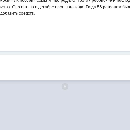
емесячных пособий семьям, где родился третий ребенок или посл
ства. Оно вышло в декабре прошлого года. Тогда 53 регионам был
добавить средств.