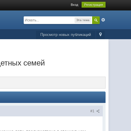
Вход
Регистрация
Эта тема
Просмотр новых публикаций
детных семей
#1