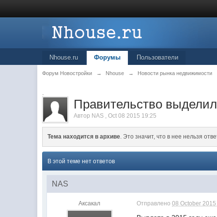
Nhouse.ru
Форумы
Пользователи
Форум Новостройки
→
Nhouse
→
Новости рынка недвижимости
.
Правительство выделил
Автор
NAS
,
Oct 08 2015 19:25
Тема находится в архиве
. Это значит, что в нее нельзя отве
В этой теме нет ответов
NAS
Аксакал
Отправлено
08 October 2015 