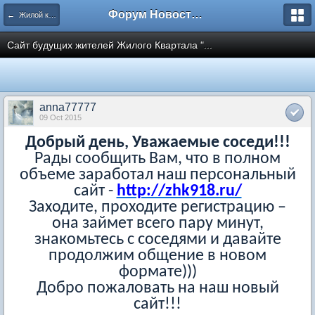
Форум Новостройки
← Жилой квартал "9-18" в Мытищах
Сайт будущих жителей Жилого Квартала "...
anna77777
09 Oct 2015
Добрый день, Уважаемые соседи!!!
Рады сообщить Вам, что в полном
объеме заработал наш персональный
сайт -
http://zhk918.ru/
Заходите, проходите регистрацию –
она займет всего пару минут,
знакомьтесь с соседями и давайте
продолжим общение в новом
формате)))
Добро пожаловать на наш новый
сайт!!!