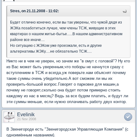
Stres, on 21.11.2008 - 11:02:
Будет отлично конечно, если вы так уверены, что чужой дядя из
ЖЭКа позаботиться лучше, чем члены ТСЖ, живущие в этих
квартирах о нашем житье-бытье......В нашем административном
районе все иначе....
Но ситуацию с ЖЭКом уже проезжали, есть и другие
альтернативы ЖЭКу.....не обязательно ТСЖ.....
Никто ни в чем не уверен, но зачем же "в омут с головой"? Ну кто
из Вас может быть уверенным,что поборы не начнутся сразу с
вступлением в ТСЖ и всегда,уж поверьте.нам объяснят почему
такие суммы очень убедительно.А вот сможем ли мы их
проверить-большой вопрос.Говорят о парковке для машин,а
почему не говорят,сколько она будет потом примерно стоить
каждому из нас в месяц? Ведь за все будем платить, и будут ли
эти суммы меньше, если нужно оплачивать работу двух контор.
Evelinik
21 Nov 2008
В Звенигороде есть "Звенигородская Управляющая Компания" (с
одноимённым названием).