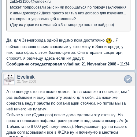
zuk5421100@yandex.ru
Может попробовали бы с ними пообщаться по поводу заключения
с ними договора? Даже просто взять у них договор для изучения...
как вариант управляющей компании?
(Других управ-их компаний в Звенигороде пока не найдено)
Да, для Звенигорода одной видимо пока достаточно
. Я
сейчас позвоню своим знакомым у кого живу в Звенигороде, у
них тоже офис с этом бизнес-центре. Они отправят секретаря,
спросят, я размещу здесь если им дадут.
Сообщение отредактировал vvladina: 21 November 2008 - 11:34
Evelinik
21 Nov 2008
А по поводу стоянки возле домов. То на сколько я понимаю, мы 1
раз выбиваем и выкупаем эту землю для себя. За наши же
средства ведут работы по организации стоянки, но потом мы за
неё ничего не платим.
Сейчас у нас (Одинцово) возле дома сделали эту стоянку. Но
просто положили асфальт, расчертили и подписали номер а/м (с
1 а/места по 8 000 руб получилось). Инициаивная группа нашего
дома согласовывали всё в ЖЕКе ну и почему-то в местном