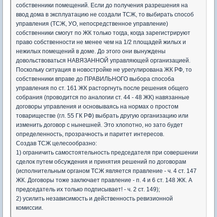
собственники помещений. Если до получения разрешения на
ввод дома в эксплуатацию не создали ТСЖ, то выбирать способ
управления (ТСЖ, УО, непосредственное управление)
собственники смогут по ЖК только тогда, когда зарегистрируют
право собственности не менее чем на 1/2 площадей жилых и
нежилых помещений в доме. До этого они вынуждены
довольствоваться НАВЯЗАННОЙ управляющей организацией.
Поскольку ситуация в новостройке не урегулирована ЖК РФ, то
собственники вправе до ПРАВИЛЬНОГО выбора способа
управления по ст. 161 ЖК расторгнуть после решения общего
собрания (проводится по аналогии ст. 44 - 48 ЖК) навязанные
договоры управления и основываясь на нормах о простом
товариществе (гл. 55 ГК РФ) выбрать другую организацию или
изменить договор с нынешней. Это хлопотно, но зато будет
определенность, прозрачность и паритет интересов.
Создав ТСЖ целесообразно:
1) ограничить самостоятельность председателя при совершении
сделок путем обсуждения и принятия решений по договорам
(исполнительным органом ТСЖ является правление - ч. 4 ст. 147
ЖК. Договоры тоже заключает правление - п. 4 и 6 ст. 148 ЖК. А
председатель их только подписывает! - ч. 2 ст. 149);
2) усилить независимость и действенность ревизионной
комиссии.