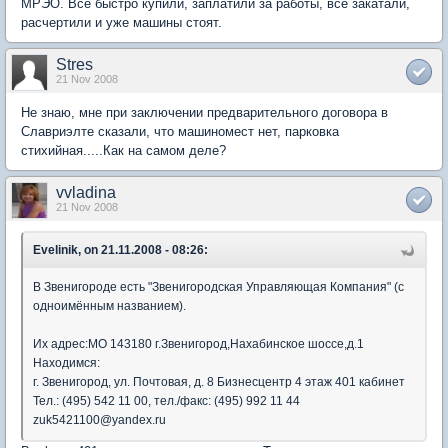
МРЭО. Всё быстро купили, заплатили за работы, всё закатали,
расчертили и уже машины стоят.
Stres
21 Nov 2008
Не знаю, мне при заключении предварительного договора в
Славриэлте сказали, что машиномест нет, парковка
стихийная.....Как на самом деле?
vvladina
21 Nov 2008
Evelinik, on 21.11.2008 - 08:26:
В Звенигороде есть "Звенигородская Управляющая Компания" (с
одноимённым названием).
Их адрес:МО 143180 г.Звенигород,Нахабинское шоссе,д.1
Находимся:
г. Звенигород, ул. Почтовая, д. 8 Бизнесцентр 4 этаж 401 кабинет
Тел.: (495) 542 11 00, тел./факс: (495) 992 11 44
zuk5421100@yandex.ru