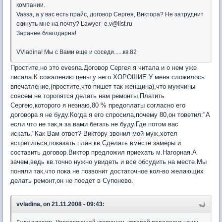
компании.
Vassa, а у вас есть прайс, договор Сергея, Виктора? Не затруднит
скинуть мне на почту? Lawyer_e.v@list.ru
Заранее благодарна!
VVladina! Мы с Вами еще и соседи......кв.82
Простите,но это evesna.Договор Сергея я читала и о нем уже
писала.К сожалению цены у него ХОРОШИЕ.У меня сложилось
впечатление,(простите,что пишет так женщина),что мужчины
совсем не торопятся делать нам ремонты.Платить
Сергею,которого я незнаю,80 % предоплаты согласно его
договора я не буду.Когда я его спросила,почему 80,он товетил:"А
если что не так,я за вами бегать не буду.Где потом вас
искать."Как Вам ответ? Виктору звонил мой муж,хотел
встретиться,показать план кв.Сделать вместе замеры и
составить договор.Виктор предложил приехать м.Нагорная.А
зачем,ведь кв.точно нужно увидеть и все обсудить на месте.Мы
поняли так,что пока не позвонит достаточное кол-во желающих
делать ремонт,он не поедет в Супонево.
vvladina, on 21.11.2008 - 09:43: