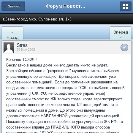
Форум Новостройки
← Звенигород
г.Звенигород мкр. Супонево вл. 1-3
«
Вперед
Назад
»
Stres
20 Nov 2008
Конечно ТСЖ!!!!!
Бесплатно в нашем доме ничего делать никто не будет.
Застройщик обычно с "разрешения" муниципалитета выбирает
управляющую организацию. Договоры с ней заключают уже
собственники помещений. Если до получения разрешения на
ввод дома в эксплуатацию не создали ТСЖ, то выбирать способ
управления (ТСЖ, УО, непосредственное управление)
собственники смогут по ЖК только тогда, когда зарегистрируют
право собственности не менее чем на 1/2 площадей жилых и
нежилых помещений в доме. До этого они вынуждены
довольствоваться НАВЯЗАННОЙ управляющей организацией.
Поскольку ситуация в новостройке не урегулирована ЖК РФ, то
собственники вправе до ПРАВИЛЬНОГО выбора способа
управления по ст. 161 ЖК расторгнуть после решения общего