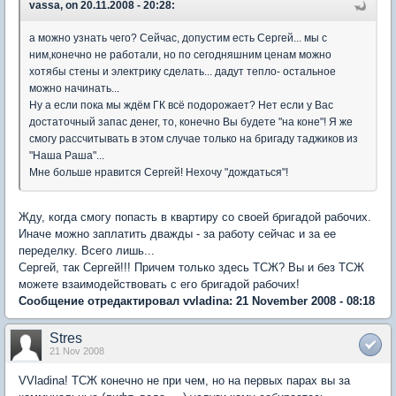
vassa, on 20.11.2008 - 20:28:
а можно узнать чего? Сейчас, допустим есть Сергей... мы с
ним,конечно не работали, но по сегодняшним ценам можно
хотябы стены и электрику сделать... дадут тепло- остальное
можно начинать...
Ну а если пока мы ждём ГК всё подорожает? Нет если у Вас
достаточный запас денег, то, конечно Вы будете "на коне"! Я же
смогу рассчитывать в этом случае только на бригаду таджиков из
"Наша Раша"...
Мне больше нравится Сергей! Нехочу "дождаться"!
Жду, когда смогу попасть в квартиру со своей бригадой рабочих.
Иначе можно заплатить дважды - за работу сейчас и за ее
переделку. Всего лишь...
Сергей, так Сергей!!! Причем только здесь ТСЖ? Вы и без ТСЖ
можете взаимодействовать с его бригадой рабочих!
Сообщение отредактировал vvladina: 21 November 2008 - 08:18
Stres
21 Nov 2008
VVladina! ТСЖ конечно не при чем, но на первых парах вы за