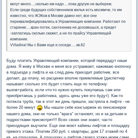
могут много.....сколько им надо.....пока другую не выберем.
Если среди будущих собственников жилья есть москвичи, то им
известно, что ЖЭКов в Москве давно нет, все они
переквалифицировались в Управляющие компании. Работают по
старинке.....кран потек, сантехника не дозовешься, а придет
-заплатишь сколько скажет, а не по прайсу Управляющей
компании.
VVladina! Мы с Вами еще и соседи......кв.82
Буду платить Управляющей компании, которой передадут наши
дома. Я живу в Москве и меня все устраивает, нажимаю кнопочку
в подъезде у лифта и на след.день приходит работник, все
делает, да плачу, но расценки вполне приемлемые (диспетчер
называет сколько это будет стоить еще по телефону:
вызов+работа, если что-то нужно купить покупаешь сам или
приобретаешь у работника, здесь цены уже его будут). Как-то
потекла труба, так в этот же день пришли, застряла в лифте - не
более 20 минут
Мы нашли себе консъержек из пенсионерок
нашего дома, они не только "врага" остановят, но и за детьми и
подростками присмотрят!!! Всех своих они знают, часто
приходящих выучили. Еще они моют кабины лифтов и площадку
превого этажа. Платим 250 руб. с квартиры, дом 17 этажей по 4
кв. на площадке. А площадку у лифтов своего этажа моем сами