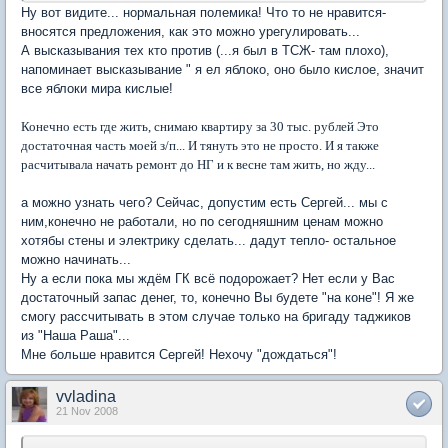
Ну вот видите... нормальная полемика! Что то не нравится-
вносятся предложения, как это можно урегулировать...
А высказывания тех кто против (...я был в ТСЖ- там плохо),
напоминает высказывание " я ел яблоко, оно было кислое, значит
все яблоки мира кислые!
Конечно есть где жить, снимаю квартиру за 30 тыс. рублей Это
достаточная часть моей з/п... И тянуть это не просто. И я также
расчитывала начать ремонт до НГ и к весне там жить, но жду...
а можно узнать чего? Сейчас, допустим есть Сергей... мы с
ним,конечно не работали, но по сегодняшним ценам можно
хотябы стены и электрику сделать... дадут тепло- остальное
можно начинать...
Ну а если пока мы ждём ГК всё подорожает? Нет если у Вас
достаточный запас денег, то, конечно Вы будете "на коне"! Я же
смогу рассчитывать в этом случае только на бригаду таджиков
из "Наша Раша"...
Мне больше нравится Сергей! Нехочу "дождаться"!
vvladina
21 Nov 2008