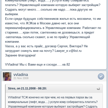
коммунальные (лифт, вода.....) услуги кому собираетесь
платить? Управляющей компании которую выберет застройщик?
Содрать могут много.....сколько им надо.....пока другую не
выберем.
Если среди будущих собственников жилья есть москвичи, то им
известно, что ЖЭКов в Москве давно нет, все они
переквалифицировались в Управляющие компании. Работают по
старинке.....кран потек, сантехника не дозовешься, а придет
-заплатишь сколько скажет, а не по прайсу Управляющей
компании.
Vassa, а у вас есть прайс, договор Сергея, Виктора? Не
затруднит скинуть мне на почту? Lawyer_e.v@list.ru
Заранее благодарна!
VVladina! Мы с Вами еще и соседи......кв.82
vvladina
21 Nov 2008
Stres, on 21.11.2008 - 06:20:
VVladina! ТСЖ конечно не при чем, но на первых парах вы за
коммунальные (лифт, вода.....) услуги кому собираетесь платить?
Управляющей компании которую выберет застройщик? Содрать