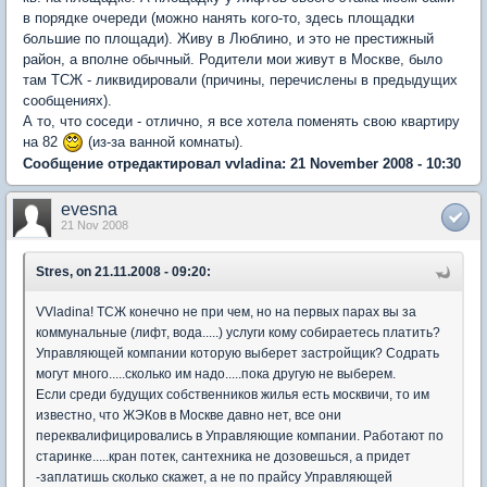
в порядке очереди (можно нанять кого-то, здесь площадки
большие по площади). Живу в Люблино, и это не престижный
район, а вполне обычный. Родители мои живут в Москве, было
там ТСЖ - ликвидировали (причины, перечислены в предыдущих
сообщениях).
А то, что соседи - отлично, я все хотела поменять свою квартиру
на 82
(из-за ванной комнаты).
Сообщение отредактировал vvladina: 21 November 2008 - 10:30
evesna
21 Nov 2008
Stres, on 21.11.2008 - 09:20:
VVladina! ТСЖ конечно не при чем, но на первых парах вы за
коммунальные (лифт, вода.....) услуги кому собираетесь платить?
Управляющей компании которую выберет застройщик? Содрать
могут много.....сколько им надо.....пока другую не выберем.
Если среди будущих собственников жилья есть москвичи, то им
известно, что ЖЭКов в Москве давно нет, все они
переквалифицировались в Управляющие компании. Работают по
старинке.....кран потек, сантехника не дозовешься, а придет
-заплатишь сколько скажет, а не по прайсу Управляющей