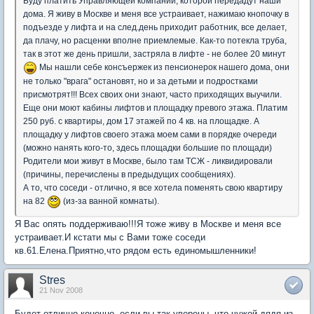
Буду платить Управляющей компании, которой передадут наши
дома. Я живу в Москве и меня все устраивает, нажимаю кнопочку в
подъезде у лифта и на след.день приходит работник, все делает,
да плачу, но расценки вполне приемлемые. Как-то потекла труба,
так в этот же день пришли, застряла в лифте - не более 20 минут
Мы нашли себе консъержек из пенсионерок нашего дома, они
не только "врага" остановят, но и за детьми и подростками
присмотрят!!! Всех своих они знают, часто приходящих выучили.
Еще они моют кабины лифтов и площадку превого этажа. Платим
250 руб. с квартиры, дом 17 этажей по 4 кв. на площадке. А
площадку у лифтов своего этажа моем сами в порядке очереди
(можно нанять кого-то, здесь площадки большие по площади)
Родители мои живут в Москве, было там ТСЖ - ликвидировали
(причины, перечислены в предыдущих сообщениях).
А то, что соседи - отлично, я все хотела поменять свою квартиру
на 82
(из-за ванной комнаты).
Я Вас опять поддерживаю!!!Я тоже живу в Москве и меня все
устраивает.И кстати мы с Вами тоже соседи
кв.61.Елена.Приятно,что рядом есть единомышленники!
Stres
21 Nov 2008
Будет отлично конечно, если вы так уверены, что чужой дядя из