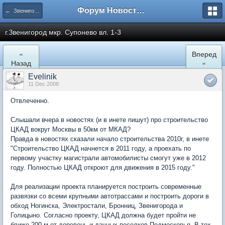
Форум Новостройки
← Звенигород
г.Звенигород мкр. Супонево вл. 1-3
«
Вперед
Назад
»
Evelinik
11 Dec 2008
Отвлеченно.
Слышали вчера в новостях (и в инете пишут) про строительство
ЦКАД вокруг Москвы в 50км от МКАД?
Правда в новостях сказали начало строительства 2010г, в инете
"Строительство ЦКАД начнется в 2011 году, а проехать по
первому участку магистрали автомобилисты смогут уже в 2012
году. Полностью ЦКАД откроют для движения в 2015 году."
Для реализации проекта планируется построить современные
развязки со всеми крупными автотрассами и построить дороги в
обход Ногинска, Электростали, Бронниц, Звенигорода и
Голицыно. Согласно проекту, ЦКАД должна будет пройти не
ближе 200 м от деревень и дачных поселков Подмосковья. В тех