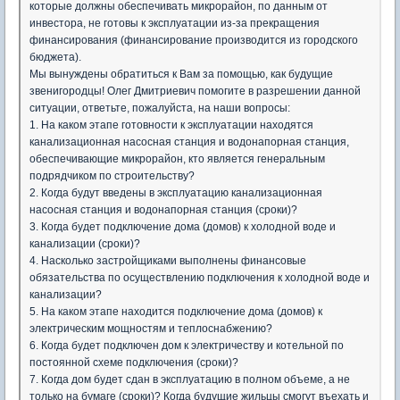
которые должны обеспечивать микрорайон, по данным от
инвестора, не готовы к эксплуатации из-за прекращения
финансирования (финансирование производится из городского
бюджета).
Мы вынуждены обратиться к Вам за помощью, как будущие
звенигородцы! Олег Дмитриевич помогите в разрешении данной
ситуации, ответьте, пожалуйста, на наши вопросы:
1. На каком этапе готовности к эксплуатации находятся
канализационная насосная станция и водонапорная станция,
обеспечивающие микрорайон, кто является генеральным
подрядчиком по строительству?
2. Когда будут введены в эксплуатацию канализационная
насосная станция и водонапорная станция (сроки)?
3. Когда будет подключение дома (домов) к холодной воде и
канализации (сроки)?
4. Насколько застройщиками выполнены финансовые
обязательства по осуществлению подключения к холодной воде и
канализации?
5. На каком этапе находится подключение дома (домов) к
электрическим мощностям и теплоснабжению?
6. Когда будет подключен дом к электричеству и котельной по
постоянной схеме подключения (сроки)?
7. Когда дом будет сдан в эксплуатацию в полном объеме, а не
только на бумаге (сроки)? Когда будущие жильцы смогут въехать и