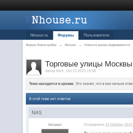
Nhouse.ru
Форумы
Пользователи
Форум Новостройки
→
Nhouse
→
Новости рынка недвижимости
.
Торговые улицы Москвы 
Автор
NAS
,
Oct 15 2015 15:58
Тема находится в архиве
. Это значит, что в нее нельзя отве
В этой теме нет ответов
NAS
Аксакал
Отправлено
15 October 2015 