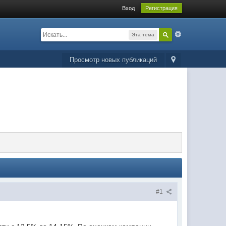
Вход
Регистрация
Эта тема
Просмотр новых публикаций
#1