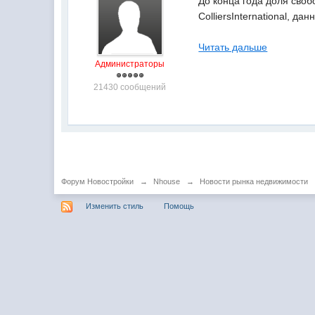
До конца года доля сво
ColliersInternational, 
Читать дальше
Администраторы
21430 сообщений
Форум Новостройки
→
Nhouse
→
Новости рынка недвижимости
Изменить стиль
Помощь