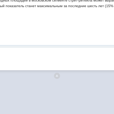
бодных площадей в московском сегменте cтрит-ритейла может выра
данный показатель станет максимальным за последние шесть лет (15%