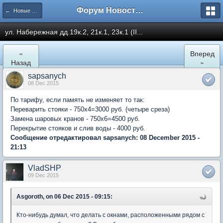
Форум Новостройки
← Новые Водники
ул. Набережная дд.19к.2, 21к.1, 23к.1 (II...
«
Вперед
Назад
»
sapsanych
08 Dec 2015
По тарифу, если память не изменяет то так:
Переварить стояки - 750х4=3000 руб. (четыре среза)
Замена шаровых кранов - 750х6=4500 руб.
Перекрытие стояков и слив воды - 4000 руб.
Сообщение отредактировал sapsanych: 08 December 2015 -
21:13
VladSHP
09 Dec 2015
Asgoroth, on 06 Dec 2015 - 09:15:
Кто-нибудь думал, что делать с окнами, расположенными рядом с