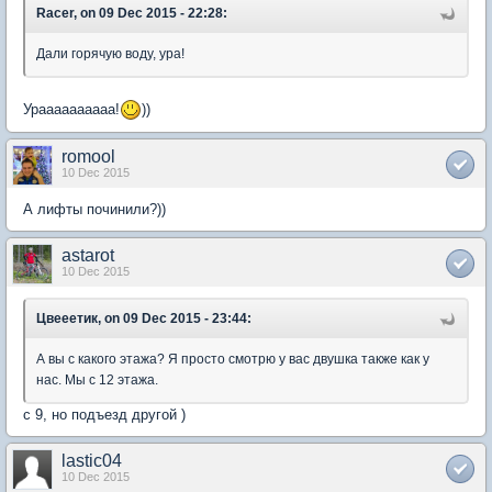
Racer, on 09 Dec 2015 - 22:28:
Дали горячую воду, ура!
Ураааааааааа!
))
romool
10 Dec 2015
А лифты починили?))
astarot
10 Dec 2015
Цвееетик, on 09 Dec 2015 - 23:44:
А вы с какого этажа? Я просто смотрю у вас двушка также как у
нас. Мы с 12 этажа.
с 9, но подъезд другой )
lastic04
10 Dec 2015