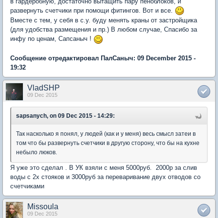
в гардеробную, достаточно вытащить пару пеноблоков, и
развернуть счетчики при помощи фитингов. Вот и все.
Вместе с тем, у себя в с.у. буду менять краны от застройщика
(для удобства размещения и пр.) В любом случае, Спасибо за
инфу по ценам, Сапсаныч !
Сообщение отредактировал ПалСаныч: 09 December 2015 -
19:32
VladSHP
09 Dec 2015
sapsanych, on 09 Dec 2015 - 14:29:
Так насколько я понял, у людей (как и у меня) весь смысл затеи в
том что бы развернуть счетчики в другую сторону, что бы на кухне
небыло люков.
Я уже это сделал . В УК взяли с меня 5000руб. 2000р за слив
воды с 2х стояков и 3000руб за переваривание двух отводов со
счетчиками
Missoula
09 Dec 2015