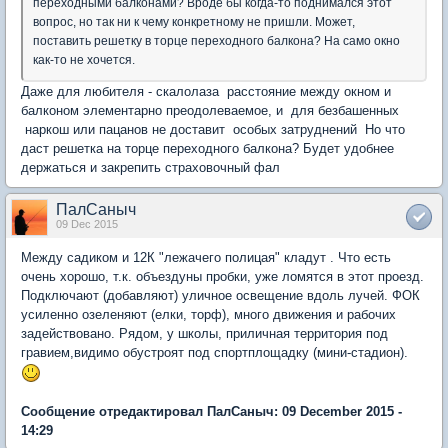
переходными балконами? Вроде бы когда-то поднимался этот
вопрос, но так ни к чему конкретному не пришли. Может,
поставить решетку в торце переходного балкона? На само окно
как-то не хочется.
Даже для любителя - скалолаза расстояние между окном и
балконом элементарно преодолеваемое, и для безбашенных
наркош или пацанов не доставит особых затруднений Но что
даст решетка на торце переходного балкона? Будет удобнее
держаться и закрепить страховочный фал
ПалСаныч
09 Dec 2015
Между садиком и 12К "лежачего полицая" кладут . Что есть
очень хорошо, т.к. объездуны пробки, уже ломятся в этот проезд.
Подключают (добавляют) уличное освещение вдоль лучей. ФОК
усиленно озеленяют (елки, торф), много движения и рабочих
задействовано. Рядом, у школы, приличная территория под
гравием,видимо обустроят под спортплощадку (мини-стадион).
Сообщение отредактировал ПалСаныч: 09 December 2015 -
14:29