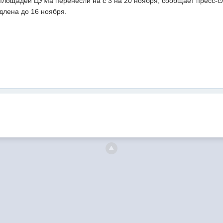
площадей ЦУМа перенесли на с 3 на 20 ноября, сообщает пресс-сл
длена до 16 ноября.