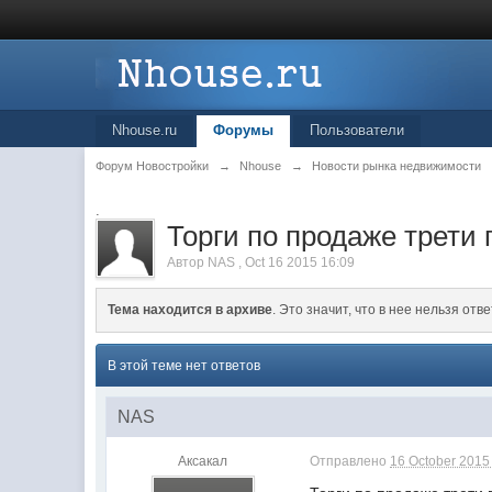
Nhouse.ru
Форумы
Пользователи
Форум Новостройки
→
Nhouse
→
Новости рынка недвижимости
.
Торги по продаже трети
Автор
NAS
,
Oct 16 2015 16:09
Тема находится в архиве
. Это значит, что в нее нельзя отве
В этой теме нет ответов
NAS
Аксакал
Отправлено
16 October 2015 