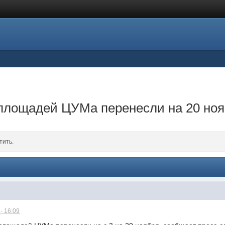
 площадей ЦУМа перенесли на 20 но
тить.
- 16:09