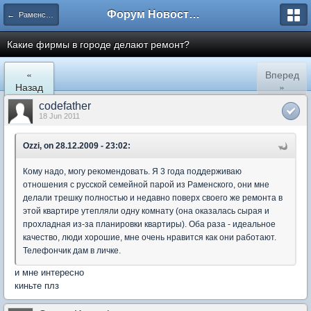
Форум Новостройки
← Раменское
Какие фирмы в городе делают ремонт?
«
Вперед
Назад
»
codefather
18 Jun 2011
Ozzi, on 28.12.2009 - 23:02:
Кому надо, могу рекомендовать. Я 3 года поддерживаю
отношения с русской семейной парой из Раменского, они мне
делали трешку полностью и недавно поверх своего же ремонта в
этой квартире утепляли одну комнату (она оказалась сырая и
прохладная из-за планировки квартиры). Оба раза - идеальное
качество, люди хорошие, мне очень нравится как они работают.
Телефончик дам в личке.
и мне интересно
киньте плз