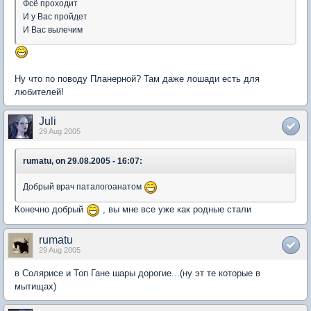
Фсё проходит
И у Вас пройдет
И Вас вылечим
Ну что по поводу Планерной? Там даже лошади есть для
любителей!
Juli
29 Aug 2005
rumatu, on 29.08.2005 - 16:07:
Добрый врач паталогоанатом
Конечно добрый
, вы мне все уже как родные стали
rumatu
29 Aug 2005
в Солярисе и Топ Гане шары дорогие...(ну эт те которые в
мытищах)