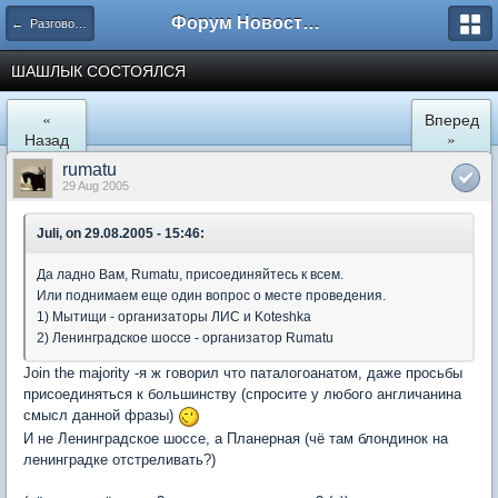
Форум Новостройки
← Разговоры обо всем
ШАШЛЫК СОСТОЯЛСЯ
«
Вперед
Назад
»
rumatu
29 Aug 2005
Juli, on 29.08.2005 - 15:46:
Да ладно Вам, Rumatu, присоединяйтесь к всем.
Или поднимаем еще один вопрос о месте проведения.
1) Мытищи - организаторы ЛИС и Koteshka
2) Ленинградское шоссе - организатор Rumatu
Join the majority -я ж говорил что паталогоанатом, даже просьбы
присоединяться к большинству (спросите у любого англичанина
смысл данной фразы)
И не Ленинградское шоссе, а Планерная (чё там блондинок на
ленинградке отстреливать?)