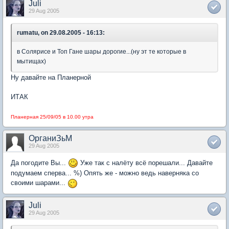
Juli
29 Aug 2005
rumatu, on 29.08.2005 - 16:13:
в Солярисе и Топ Гане шары дорогие...(ну эт те которые в
мытищах)
Ну давайте на Планерной
ИТАК
Планерная 25/09/05 в 10.00 утра
ОрганиЗьМ
29 Aug 2005
Да погодите Вы...
Уже так с налёту всё порешали... Давайте
подумаем сперва... %) Опять же - можно ведь наверняка со
своими шарами...
Juli
29 Aug 2005