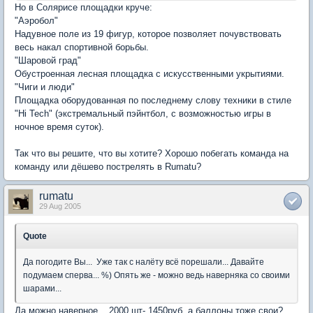
Но в Солярисе площадки круче:
"Аэробол"
Надувное поле из 19 фигур, которое позволяет почувствовать
весь накал спортивной борьбы.
"Шаровой град"
Обустроенная лесная площадка с искусственными укрытиями.
"Чиги и люди"
Площадка оборудованная по последнему слову техники в стиле
"Hi Tech" (экстремальный пэйнтбол, с возможностью игры в
ночное время суток).
Так что вы решите, что вы хотите? Хорошо побегать команда на
команду или дёшево пострелять в Rumatu?
rumatu
29 Aug 2005
Quote
Да погодите Вы... Уже так с налёту всё порешали... Давайте
подумаем сперва... %) Опять же - можно ведь наверняка со своими
шарами...
Да можно наверное... 2000 шт- 1450руб, а баллоны тоже свои?